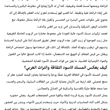
للرائحة ويمنحها لمسة فخمة وطبيعية، كما أن له تأثيرًا إيجابيًا في مقاومة البكتيريا والمساعدة
على إبقاء الرائحة نقية ونظيفة. أما العنبر، فهو يُستخدم لتعزيز ثبات العطر، بالإضافة إلى أنه
يحتوي على مكونات تحمي البشرة من التحسس وتُطيل بقاء الرائحة بشكل ملحوظ، مع
خلاصات الزهور الشرقية والسنديان التي تزيد من الغنى والدفء.
تعتمد تركيبات مسك الاسود عالية الجودة على مجموعة مختارة من الزيوت الحاملة الطبيعية
مثل زيت الجوجوبا أو زيت اللوز. هذه الزيوت تجعل تطبيق المسك آمنًا على البشرة الحساسة
وتسهم في ترطيب وتهدئة الجلد. بالإضافة إلى ذلك، فإن استخدامها يسهل امتصاص الرائحة
ويقلل من فرص الجفاف أو التهيج عند الاستعمال، خاصة إذا كانت المنتج خاليًا من الكحول
والمواد الكيميائية القاسية، ما يعزز من فوائد المسك الأسود للعناية الشخصية.
كيف يعكس المسك الاسود الثقافة والتراث العربي؟
يحمل المسك الأسود في الثقافة العربية عمقًا روحيًا واجتماعيًا يتجاوز قيمته كمجرد عطر أو
منتج تجميلي. فقد ارتبط عبر الأزمان بحماية الإنسان من الطاقات السلبية، والسحر، والحسد،
مما منحه طابعًا مليئًا بالقدسية والسكينة في المنازل والمجالس.
يمثل المسك الأسود رمزية فريدة للنقاء والقوة ضمن المجتمعات العربية. يتجلى حضوره
بشكل لافت أثناء المناسبات الدينية والأعياد حيث يُستخدم لتزيين الأجواء، وينشر بين الحضور
شعورًا بالإيجابية والطمأنينة. كما لعب دورًا في تعزيز الروابط الاجتماعية من خلال تبادله كهدية