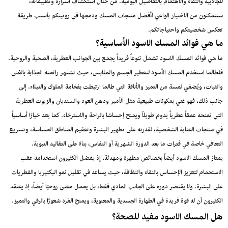
للجاذبية والنقاء والاهتمام بالتفاصيل اليومية. من خلال استكشاف أسراره وتطبيقاته،
ستتمكنون من الاختيار الواعي لأفضل منتجات المسك ودمجها في روتينكم بأنسب طريقة
تعكس شخصيتكم واحتياجاتكم.
ما هي فوائد المسك الاسود الأساسية؟
ما هي فوائد المسك الاسود تشمل تنوعاً فريداً يجمع بين الجوانب العطرية، الصحية والروحية.
فلطالما استخدم المسك الأسود لتعطير الجسم والملابس، حيث تشتهر رائحته الجذابة بالغنى
والثبات، ويُضفي لمسة من التميز والأناقة التي طالما ارتبطت بفخامة الملوك والنبلاء. إلى
جانب ذلك، فهو غني بمكونات طبيعية مثل الأمبر ودهن العود والسنديان والزيوت العطرية
التي تمنحه عمقاً عطرياً يدوم طويلاً ويمنح إحساسًا بالراحة والاسترخاء. كما يعد خيارًا أساسياً
في منتجات العناية الشخصية، لقدرته على تطهير البشرة وتعقيم المناطق الحساسة، وتسريع
التعافي خاصة في فترات ما بعد الدورة الشهرية أو النفاس، بناءً على التقاليد النبوية.
يمتاز المسك الاسود أيضاً بخصائص مطهرة ومهدئة، إذ يفضل الكثيرون استخدامه عقب
الاستحمام لتعزيز الإحساس بالنقاء والنظافة، حيث يساعد في تقليل نمو البكتيريا والفطريات
على البشرة. ولا يقتصر دوره على الجانب المادي فقط، بل يحمل معنى روحيًا أيضاً، إذ يعتقد
الكثيرون أن له قوة فريدة في الطهارة الجسدية والمعنوية، ويمنح الفرد شعورًا بالرقي والتميز.
هل المسك الاسود مفيد للصحة؟