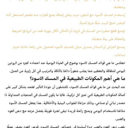
ومنعشة.
يُستخدم المسك الأسود مع البخور، حيث يمكن إضافة بضع قطرات منه للفحم المشتعل أثناء
التبخير لمنح البيت عبقًا عربيًا أصيلاً.
توضع قطع صغيرة من المسك في الزوايا أو الأماكن الأقل تهوية للحد من الروائح المزعجة
والحفاظ على بيئة منعشة.
يمسح الفراش أو الستائر بمنديل مبلل بالمسك الأسود للحصول على رائحة جاذبة تدوم
لساعات.
تنعكس ما هي فوائد المسك الاسود بوضوح في الحياة اليومية عند اعتماده كجزء من الروتين
اليومي للنظافة والتعطير، مما يجلب شعوراً دائمًا بالأناقة والترتيب في كل زاوية من المنزل.
ما هي أهم المكونات الطبيعية في المسك الاسود؟
عند البحث عن ما هي فوائد المسك الاسود، تكتشفون أن جودة التأثير تعتمد بشكل كبير على
أصالة المكونات الطبيعية التي تميّز كل تركيبة. غالبًا ما يكون المسك في المنتجات المتداولة ذا
مصدر نباتي أو صناعي، وذلك مراعاة للجوانب البيئية والأخلاقية. هذا يجعل المسك الأسود
ملائمًا للاستخدام اليومي ويمنح رائحة فريدة تبقى لفترة طويلة بفضل مزجه مع دهن العود
والعنبر.
يلعب دهن العود والعنبر دورًا أساسيًا في خصائص المسك الاسود. فدهن العود يضفي عمقًا