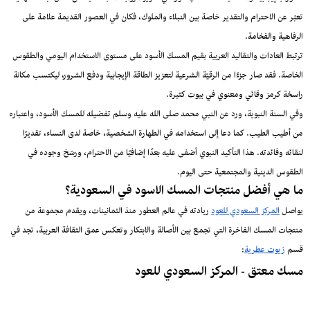
تعبّر عن الاحترام والتقدير خاصة بين النبلاء والملوك، فكان في العصور القديمة علامة على
الرفاهية والفخامة.
ترتبط العادات والتقاليد العربية بقيم المسك الأسود على مستوى الاستخدام اليومي والطقوس
الخاصة. فقد صار جزءًا من الرقيّة الشرعية لتعزيز الطاقة الإيجابية ودفع الشرور، ليكتسب مكانة
راسخة كرمز وقائي ومعنوي في بيوت كثيرة.
وفي السنة النبوية، ورد عن النبي محمد صلى الله عليه وسلم تفضيله للمسك الأسود، واعتباره
من أطيب الطيب. كما دعا إلى استخدامه في الطهارة الشخصية، خاصة لدى النساء، تقديرًا
لنقائه وفائدته. هذا التأكيد النبوي أضفى عليه بعدًا إضافيًا من الاحترام، ورسّخ وجوده في
الطقوس الدينية والمجتمعية حتى اليوم.
ما هي أفضل منتجات المسك الاسود في السعودية؟
يواصل
المركز السعودي للعود
ريادته في عالم العطور منذ الثمانينات، ويقدم مجموعة من
منتجات المسك الفاخرة التي تجمع بين الأصالة والابتكار وتعكس عمق الثقافة العربية، تجد في
قسم
زيوت عطرية
:
مسك معتق - المركز السعودي للعود