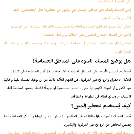
على قطعة قطنية نظيفة.
يُمرر المسك بلطف على مناطق الجسم التي ترغبون في تعطيرها مثل المعصمين، خلف
الأذنين، وأعلى العنق.
يمكن أيضًا مسح المناطق الحساسة الخارجية بحذر شديد بالطريقة التقليدية التي تعتمدها
الكثير من النساء، لضمان الحصول على النظافة والرائحة المنعشة.
يُفضل تكرار هذه العملية بعد كل استحمام ليبقى الجسم منتعشًا ولتنعموا بالإحساس بالنظافة
لفترة أطول.
هل يوضع المسك الاسود على المناطق الحساسة؟
يُستخدم المسك الأسود على المناطق الحساسة الخارجية بشكل آمن للمساعدة في تقليل
الحكة، الاحمرار، والروائح غير المرغوبة. من المهم التأكد دائماً من أن نوعية المسك نقية وخالية
من الكحول أو المواد الكيميائية حتى لا تسبب حساسية أو تهيجاً؛ فالنقاء يضمن السلامة أثناء
الاستخدام ونتائج فعالة في الطهارة والنظافة.
كيف يُستخدم لتعطير المنزل؟
يُعتبر المسك الأسود خيارًا مثاليًا لتعطير الملابس، الفراش، وحتى الزوايا والأماكن المغلقة، مما
يضمن التخلص من الروائح غير المرغوبة والبكتيريا.
توضع قوالب المسك في الأدراج، خزائن الملابس أو بين المفروشات لتمنح القطع رائحة ثابتة