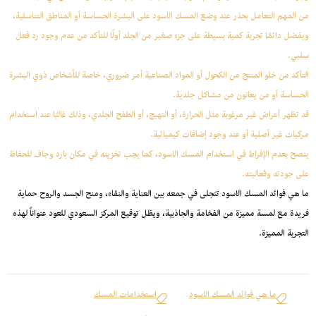
من المهم التعامل بحذر عند وضع المسك الاسود على البشرة الحساسة أو المناطق التناسلية،
ويفضل دائمًا تجربة كمية بسيطة على جزء صغير من الجلد أولًا للتأكد من عدم وجود رد فعل
سلبي.
التأكد من خلو المنتج من الكحول أو المواد الصناعية أمر ضروري، خاصة للأشخاص ذوي البشرة
الحساسة أو من يعانون من مشاكل جلدية.
قد تظهر أعراض غير مرغوبة مثل الحرارة، أو التهيج، أو الطفح الجلدي، وذلك غالبًا عند استخدام
مركبات غير أصلية أو عند وجود إضافات كيميائية.
ينصح بعدم الإفراط في استخدام المسك الاسود، كما يجب تخزينه في مكان بارد وجاف للحفاظ
على جودته وفعاليته.
ما هي فوائد المسك الاسود تتجلى في جمعه بين العناية والنقاء، ومنح الجسد والروح حماية
فريدة مع لمسة مميزة من الفخامة والجاذبية، ويظل توقيع المركز السعودي للعود عنواناً لهذه
التجربة المميزة.
ما هي فوائد المسك الاسود
استخدامات المسك