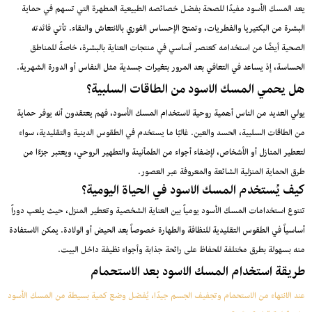
يعد المسك الأسود مفيدًا للصحة بفضل خصائصه الطبيعية المطهرة التي تسهم في حماية
البشرة من البكتيريا والفطريات، وتمنح الإحساس الفوري بالانتعاش والنقاء. تأتي فائدته
الصحية أيضًا من استخدامه كعنصر أساسي في منتجات العناية بالبشرة، خاصةً للمناطق
الحساسة، إذ يساعد في التعافي بعد المرور بتغيرات جسدية مثل النفاس أو الدورة الشهرية.
هل يحمي المسك الاسود من الطاقات السلبية؟
يولي العديد من الناس أهمية روحية لاستخدام المسك الأسود، فهم يعتقدون أنه يوفر حماية
من الطاقات السلبية، الحسد والعين. غالبًا ما يستخدم في الطقوس الدينية والتقليدية، سواء
لتعطير المنازل أو الأشخاص، لإضفاء أجواء من الطمأنينة والتطهير الروحي، ويعتبر جزءًا من
طرق الحماية المنزلية الشائعة والمعروفة عبر العصور.
كيف يُستخدم المسك الاسود في الحياة اليومية؟
تتنوع استخدامات المسك الأسود يومياً بين العناية الشخصية وتعطير المنزل، حيث يلعب دوراً
أساسياً في الطقوس التقليدية للنظافة والطهارة خصوصاً بعد الحيض أو الولادة. يمكن الاستفادة
منه بسهولة بطرق مختلفة للحفاظ على رائحة جذابة وأجواء نظيفة داخل البيت.
طريقة استخدام المسك الاسود بعد الاستحمام
عند الانتهاء من الاستحمام وتجفيف الجسم جيدًا، يُفضل وضع كمية بسيطة من المسك الأسود