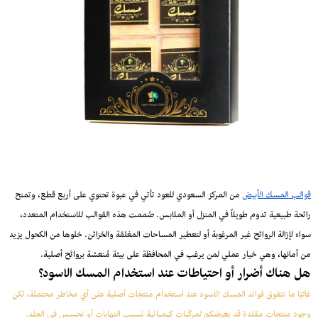
قوالب المسك الأبيض
من المركز السعودي للعود تأتي في عبوة تحتوي على أربع قطع، وتمنح
رائحة طبيعية تدوم طويلاً في المنزل أو الملابس. صُممت هذه القوالب للاستخدام المتعدد،
سواء لإزالة الروائح غير المرغوبة أو لتعطير المساحات المغلقة والخزائن. خلوها من الكحول يزيد
من أمانها، وهي خيار عملي لمن يرغب في المحافظة على بيئة مُنعشة بروائح أصلية.
هل هناك أضرار أو احتياطات عند استخدام المسك الاسود؟
غالبًا ما تتفوق فوائد المسك الاسود عند استخدام منتجات أصلية على أي مخاطر محتملة، لكن
وجود منتجات مقلدة قد يعرضكم لمركّبات كيميائية تسبب التهابات أو تحسس في الجلد.