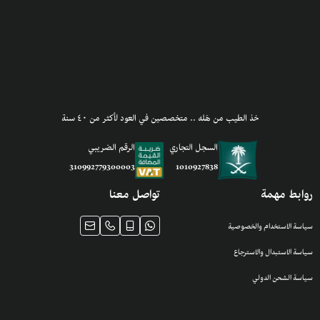
خذ الطيب من هَله .. متخصصين في العود لأكثر من ٤٠ سنة
السجل التجاري
الرقم الضريبي
1010927838
310992779300003
روابط مهمة
تواصل معنا
سياسة الاستخدام والخصوصية
سياسة الاستبدال والاسترجاع
سياسة الشحن الدولي