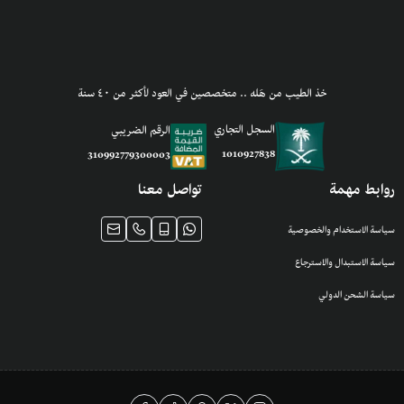
خذ الطيب من هَله .. متخصصين في العود لأكثر من ٤٠ سنة
السجل التجاري
الرقم الضريبي
1010927838
310992779300003
روابط مهمة
تواصل معنا
سياسة الاستخدام والخصوصية
سياسة الاستبدال والاسترجاع
سياسة الشحن الدولي