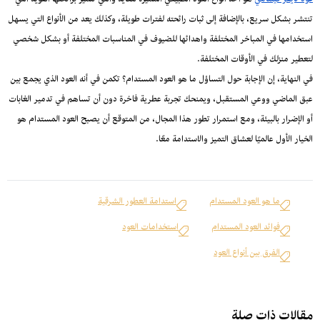
عود تايقر فيتنامي
هو أحد أنواع العود الطبيعي المميزة للغاية والتي تتميز برائحتها القوية التي
تنتشر بشكل سريع، بالإضافة إلى ثبات رائحته لفترات طويلة، وكذلك يعد من الأنواع التي يسهل
استخدامها في المباخر المختلفة واهدائها للضيوف في المناسبات المختلفة أو بشكل شخصي
لتعطير منزلك في الأوقات المختلفة.
في النهاية، إن الإجابة حول التساؤل ما هو العود المستدام؟ تكمن في أنه العود الذي يجمع بين
عبق الماضي ووعي المستقبل، ويمنحك تجربة عطرية فاخرة دون أن تساهم في تدمير الغابات
أو الإضرار بالبيئة، ومع استمرار تطور هذا المجال، من المتوقع أن يصبح العود المستدام هو
الخيار الأول عالميًا لعشاق التميز والاستدامة معًا.
ما هو العود المستدام
استدامة العطور الشرقية
فوائد العود المستدام
استخدامات العود
الفرق بين أنواع العود
مقالات ذات صلة