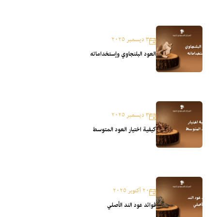
٣ ديسمبر ٢٠٢٥
العود البلنجاوي وإستخداماته
٣ ديسمبر ٢٠٢٥
كيفية اختيار العود المتوسط
٢٠ أكتوبر ٢٠٢٥
فوائد عود الند الأصلي