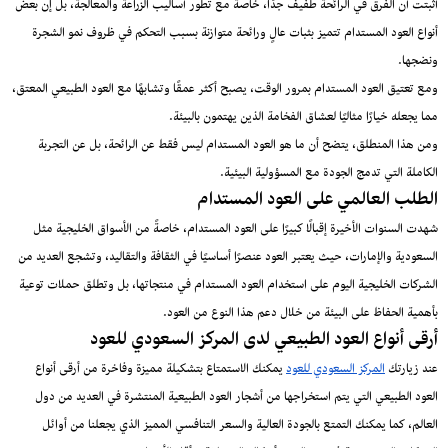
أثبتت أن الفرق في الرائحة طفيف جدًا، خاصةً مع تطور أساليب الزراعة والمعالجة، بل إن بعض
أنواع العود المستدام تتميز بثبات عالٍ ورائحة متوازنة بسبب التحكم في ظروف نمو الشجرة
ونضجها.
ومع تعتيق العود المستدام بمرور الوقت، يصبح أكثر عمقًا وتشابهًا مع العود الطبيعي المعتق،
مما يجعله خيارًا مثاليًا لعشاق الفخامة الذين يهتمون بالبيئة.
ومن هذا المنطلق، يتضح أن ما هو العود المستدام ليس فقط عن الرائحة، بل عن التجربة
الكاملة التي تدمج الجودة مع المسؤولية البيئية.
الطلب العالمي على العود المستدام
شهدت السنوات الأخيرة إقبالًا كبيرًا على العود المستدام، خاصةً من الأسواق الخليجية مثل
السعودية والإمارات، حيث يعتبر العود عنصرًا أساسيًا في الثقافة والتقاليد، وتشجع العديد من
الشركات الخليجية اليوم على استخدام العود المستدام في منتجاتها، بل وتطلق حملات توعية
بأهمية الحفاظ على البيئة من خلال دعم هذا النوع من العود.
أرقى أنواع العود الطبيعي لدى المركز السعودي للعود
عند زيارتك
المركز السعودي للعود
يمكنك الاستمتاع بتشكيلة مميزة وفاخرة من أرقى أنواع
العود الطبيعي التي يتم استخراجها من أشجار العود الطبيعية المنتشرة في العديد من دول
العالم، كما يمكنك التمتع بالجودة العالية والسعر التنافسي المميز الذي يجعلنا من أوائل