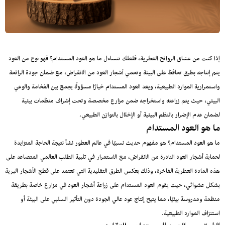
إذا كنت من عشاق الروائح العطرية، فلعلك تتساءل ما هو العود المستدام؟ فهو نوع من العود
يتم إنتاجه بطرق تحافظ على البيئة وتحمي أشجار العود من الانقراض، مع ضمان جودة الرائحة
واستمرارية الموارد الطبيعية، ويعد العود المستدام خيارًا مسؤولًا يجمع بين الفخامة والوعي
البيئي، حيث يتم زراعته واستخراجه ضمن مزارع مخصصة وتحت إشراف منظمات بيئية
لضمان عدم الإضرار بالنظم البيئية أو الإخلال بالتوازن الطبيعي.
ما هو العود المستدام
ما هو العود المستدام؟ هو مفهوم حديث نسبيًا في عالم العطور نشأ نتيجة الحاجة المتزايدة
لحماية أشجار العود النادرة من الانقراض، مع الاستمرار في تلبية الطلب العالمي المتصاعد على
هذه المادة العطرية الفاخرة، وذلك بعكس الطرق التقليدية التي تعتمد على قطع الأشجار البرية
بشكل عشوائي، حيث يقوم العود المستدام على زراعة أشجار العود في مزارع خاصة بطريقة
منظمة ومدروسة بيئيًا، مما يتيح إنتاج عود عالي الجودة دون التأثير السلبي على البيئة أو
استنزاف الموارد الطبيعية.