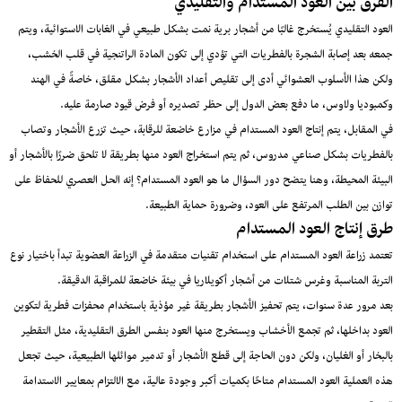
الفرق بين العود المستدام والتقليدي
العود التقليدي يُستخرج غالبًا من أشجار برية نمت بشكل طبيعي في الغابات الاستوائية، ويتم
جمعه بعد إصابة الشجرة بالفطريات التي تؤدي إلى تكون المادة الراتنجية في قلب الخشب،
ولكن هذا الأسلوب العشوائي أدى إلى تقليص أعداد الأشجار بشكل مقلق، خاصةً في الهند
وكمبوديا ولاوس، ما دفع بعض الدول إلى حظر تصديره أو فرض قيود صارمة عليه.
في المقابل، يتم إنتاج العود المستدام في مزارع خاضعة للرقابة، حيث تزرع الأشجار وتصاب
بالفطريات بشكل صناعي مدروس، ثم يتم استخراج العود منها بطريقة لا تلحق ضررًا بالأشجار أو
البيئة المحيطة، وهنا يتضح دور السؤال ما هو العود المستدام؟ إنه الحل العصري للحفاظ على
توازن بين الطلب المرتفع على العود، وضرورة حماية الطبيعة.
طرق إنتاج العود المستدام
تعتمد زراعة العود المستدام على استخدام تقنيات متقدمة في الزراعة العضوية تبدأ باختيار نوع
التربة المناسبة وغرس شتلات من أشجار أكويلاريا في بيئة خاضعة للمراقبة الدقيقة.
بعد مرور عدة سنوات، يتم تحفيز الأشجار بطريقة غير مؤذية باستخدام محفزات فطرية لتكوين
العود بداخلها، ثم تجمع الأخشاب ويستخرج منها العود بنفس الطرق التقليدية، مثل التقطير
بالبخار أو الغليان، ولكن دون الحاجة إلى قطع الأشجار أو تدمير موائلها الطبيعية، حيث تجعل
هذه العملية العود المستدام متاحًا بكميات أكبر وجودة عالية، مع الالتزام بمعايير الاستدامة