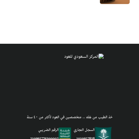
خذ الطيب من هَله .. متخصصين في العود لأكثر من ٤٠ سنة
السجل التجاري
الرقم الضريبي