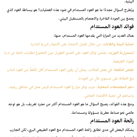
البيئية.
ويُطرح السؤال مجددًا ما هو العود المستدام في ضوء هذه العمليات؟ هو ببساطة العود الذي
يجمع بين الجودة الفاخرة والاهتمام بالمستقبل البيئي.
فوائد العود المستدام
هناك العديد من المزايا التي يقدمها العود المستدام، منها:
حماية البيئة والغابات
: من خلال تقليل الاعتماد على الأشجار البرية النادرة.
استمرارية التوريد
: يضمن توافر العود على المدى الطويل دون الخضوع لتقلبات ناتجة عن ندرة
المواد الطبيعية.
خفض التكلفة
: في بعض الحالات، يمكن أن يكون العود المستدام أقل تكلفةً من العود النادر،
مع الحفاظ على مستوى عالٍ من الجودة.
دعم المجتمعات المحلية
: حيث توفر مزارع العود المستدام فرص عمل في مناطق ريفية،
وتساهم في تنمية الاقتصاد المحلي.
ومع هذه الفوائد، يصبح السؤال ما هو العود المستدام أكثر من مجرد تعريف، بل هو توجه
عالمي نحو صناعة عطرية مسؤولة ومستدامة.
رائحة العود المستدام
يشكك البعض في مدى تطابق رائحة العود المستدام مع العود الطبيعي البري، لكن التجارب