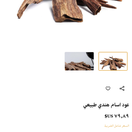
عود اسام هندي طبيعي
٧٩٫٨٩ US$
السعر شامل الضريبة