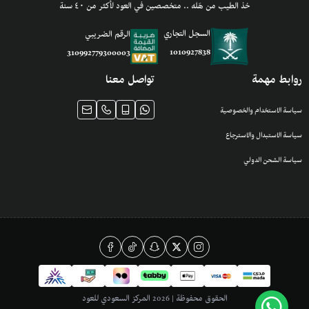
خذ الطيب من هَله .. متخصصين في العود لأكثر من ٤٠ سنة
السجل التجاري
الرقم الضريبي
1010927838
310992779300003
روابط مهمة
تواصل معنا
سياسة الاستخدام والخصوصية
سياسة الاستبدال والاسترجاع
سياسة الشحن الدولي
الحقوق محفوظة | 2026
المركز السعودي للعود