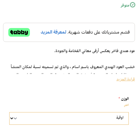
متوفر
عود هندي فاخر يعكس أرقى معاني الفخامة والجودة.
خشب العود الهندي المعروف باسم اسام ، والذي تم تسميته نسبة لمكان المنشأ
وهي غابات اسام الموجودة في شرق الهند المشهورة بالعود الهندي الطبيعي المميز
قراءة المزيد
برائحته العطرية الاصيلة.
الوزن
*
عود أصلي وفواح جداً.
اختر
مثالي للمناسبات الخاصة ولإضافة لمسة فخامة لأيامك.
سريع الإنتشار، وتبقى رائحته لساعات طويلة.
مثالي للتعطير الشخصي، أو الإهداء.
مناسب لكل أنواع المباخر.