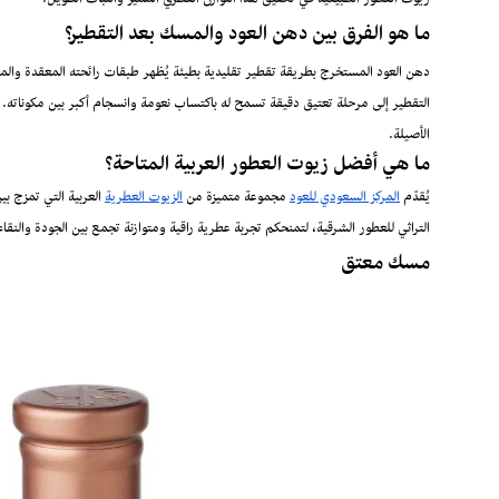
زيوت العطور الطبيعية في تحقيق هذا التوازن العطري المميز والثبات الطويل.
ما هو الفرق بين دهن العود والمسك بعد التقطير؟
دهن العود المستخرج بطريقة تقطير تقليدية بطيئة يُظهر طبقات رائحته المعقدة والمتغ
التقطير إلى مرحلة تعتيق دقيقة تسمح له باكتساب نعومة وانسجام أكبر بين مكوناته.
الأصيلة.
ما هي أفضل زيوت العطور العربية المتاحة؟
يُقدّم
المركز السعودي للعود
مجموعة متميزة من
الزيوت العطرية
العربية التي تمزج بي
التراثي للعطور الشرقية، لتمنحكم تجربة عطرية راقية ومتوازنة تجمع بين الجودة والنقاء
مسك معتق