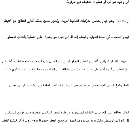
إلى وجود شوائب أو عمليات تخفيف غير مرغوبة.
المرحلة الأخيرة لتأكيد جودة ونقاء الزيت العطري هي التحليل الكيميائي باستخدام جهاز GC-MS، وهو جهاز يفصل المركبات المكونة للزيت ويُظهر نسبها بدقة. تُقارن النتائج مع العينة
طير، والانضباط في ضبط الحرارة والبخار، إضافة إلى خبرة من يشرف على العملية بأكملها لضمان
 جودة العطر النهائي. فاختيار تقطير البخار البطيء أو العمل بدرجات حرارة منخفضة يحافظ على
ح العطارين قدرة أكبر على إبراز صفاء الزيت وثباته على الجلد، وهو ما يعكس أهمية فهم كيفية
اء الماء ونوع النبات المستخدم. هذه العناصر الصغيرة قد تغيّر تمامًا من شخصية الزيت، بحيث
بخار يحافظ على الجزيئات الثقيلة المسؤولة عن بقاء العطر لساعات طويلة، بينما يؤدي التسخين
تظل النوتات الوسطى والقاعدية متزنة ومتناغمة، ما يمنح العطر حضورًا يدوم، ويبرز أثر كيفية تقطير