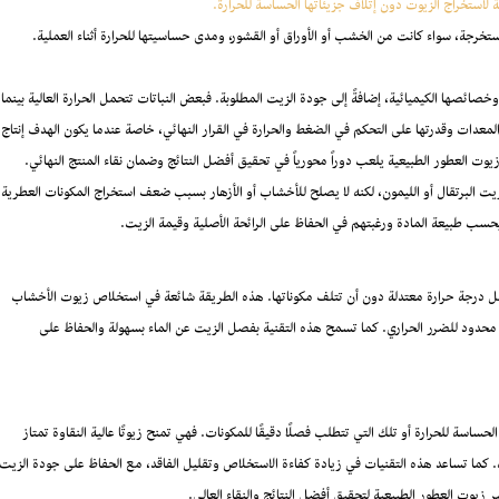
استخراج الزيوت دون إتلاف جزيئاتها الحساسة للحرارة.
تخرجة، سواء كانت من الخشب أو الأوراق أو القشور، ومدى حساسيتها للحرارة أثناء العملية.
وخصائصها الكيميائية، إضافةً إلى جودة الزيت المطلوبة. فبعض النباتات تتحمل الحرارة العالية بينما
لمعدات وقدرتها على التحكم في الضغط والحرارة في القرار النهائي، خاصة عندما يكون الهدف إنتاج
يوت العطور الطبيعية يلعب دوراً محورياً في تحقيق أفضل النتائج وضمان نقاء المنتج النهائي.
يت البرتقال أو الليمون، لكنه لا يصلح للأخشاب أو الأزهار بسبب ضعف استخراج المكونات العطرية
ثة بحسب طبيعة المادة ورغبتهم في الحفاظ على الرائحة الأصلية وقيمة الزيت.
ا تحمل درجة حرارة معتدلة دون أن تتلف مكوناتها. هذه الطريقة شائعة في استخلاص زيوت الأخشاب
 محدود للضرر الحراري. كما تسمح هذه التقنية بفصل الزيت عن الماء بسهولة والحفاظ على
اسة للحرارة أو تلك التي تتطلب فصلًا دقيقًا للمكونات. فهي تمنح زيوتًا عالية النقاوة تمتاز
ة. كما تساعد هذه التقنيات في زيادة كفاءة الاستخلاص وتقليل الفاقد، مع الحفاظ على جودة الزيت
 زيوت العطور الطبيعية لتحقيق أفضل النتائج والنقاء العالي.