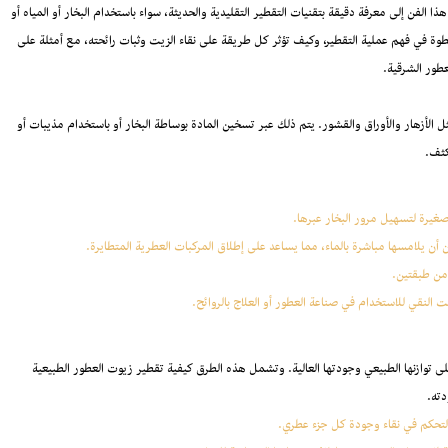
ذا الفن إلى معرفة دقيقة بتقنيات التقطير التقليدية والحديثة، سواء باستخدام البخار أو المياه أو
ة في فهم عملية التقطير، وكيف تؤثر كل طريقة على نقاء الزيت وثبات رائحته، مع أمثلة على
عطور الشرقية.
ثل الأزهار والأوراق والقشور. يتم ذلك عبر تسخين المادة بوساطة البخار أو باستخدام مذيبات أو
كثف.
ع صغيرة لتسهيل مرور البخار عبرها.
ون أن يلامسها مباشرة بالماء، مما يساعد على إطلاق المركبات العطرية المتطايرة.
 من طبقتين.
ت النقي للاستخدام في صناعة العطور أو العلاج بالروائح.
توازنها الطبيعي وجودتها العالية. وتشمل هذه الطرق كيفية تقطير زيوت العطور الطبيعية
دته.
تحكم في نقاء وجودة كل جزء عطري.