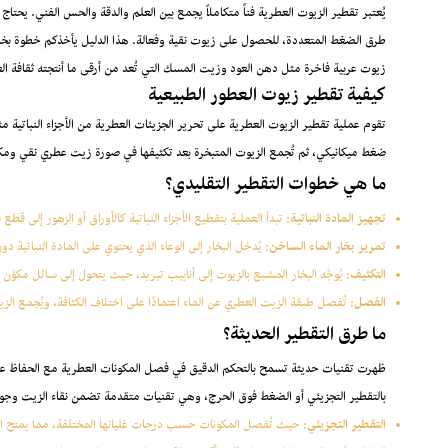
يُعتبر تقطير الزيوت العطرية فناً متكاملاً يجمع بين العلم والدقة والحس الفني. يحتاج ه
طرق الضغط المتعددة، للحصول على زيوت نقية وفعالة. هذا الدليل يأخذكم خطوة بخطو
زيوت عربية فاخرة مثل دهن العود وزيت المسك التي تُعد من أرقى ما أنتجته ثقافة ال
كيفية تقطير زيوت العطور الطبيعية
تقوم عملية تقطير الزيوت العطرية على تحرير الجزيئات العطرية من الأجزاء النباتية م
ضغط ميكانيكي، ثم تُجمع الزيوت المتبخرة بعد تكثيفها في صورة زيت عطري نقي وم
ما هي خطوات التقطير التقليدي؟
تجهيز المادة النباتية:
تبدأ العملية بتقطيع الأجزاء النباتية كالأوراق أو الزهور إلى قط
تمرير بخار الماء الساخن:
يُدخل البخار إلى الوعاء الذي يحتوي على المادة النباتية د
التكثيف:
يُوجَّه البخار المشبع بالزيوت إلى أنابيب تبريد، حيث يتحول إلى سائل مكوَّن
الفصل:
تُفصل طبقة الزيت العطري عن الماء اعتمادًا على اختلاف الكثافة، ويُجمع الزي
ما طرق التقطير الحديثة؟
ظهرت تقنيات حديثة تسمح بالتحكم الدقيق في فصل المكونات العطرية مع الحفاظ على 
بالتقطير التجزيئي أو الضغط فوق الحرج، وهي تقنيات متقدمة تضمن نقاء الزيت وجو
التقطير التجزيئي:
حيث تُفصل المكونات حسب درجات غليانها المختلفة، مما يمنح ال