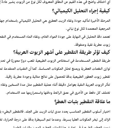
أي اختلاف واضح في هذه القيم عن النطاق المعروف لكل نوع من الزيوت يشير عادةً 
كيفية إجراء التحليل الكيميائي؟
المرجعية المعتمدة لكل نوع نباتي.
تعتمد دقة التحليل في النهاية على جودة المواد الخام، ونقاء الماء المستخدم في التق
زيوت عطرية نقية ومتفوقة.
كيف تؤثر طريقة التقطير على أشهر الزيوت العربية؟
طريقة التقطير المستخدمة في استخلاص الزيوت الطبيعية تلعب دورًا محوريًا في تحديد
توازن النغمات العطرية ويمنع تحلل المكونات الحساسة. كما أن التقنيات المتقدمة تمن
تقطير زيوت العطور الطبيعية بدقة للحصول على نتائج مثالية وجودة عطرية راقية.
تتأثر الزيوت العربية النقية بعوامل دقيقة أثناء عملية التقطير، مثل مدة التسخين ونق
تختلف كل دفعة عن الأخرى في عمق الرائحة ودفئها واستمراريتها عند الاستخدام.
ما علاقة التقطير بثبات العطر؟
اختيار أسلوب التقطير المناسب يحدد مدى ثبات الزيت على الجلد. فالتقطير البطيء بال
الزائد إلى تبخر المكونات العليا بسرعة. وعندما تتم السيطرة بدقة على درجة الحرارة، 