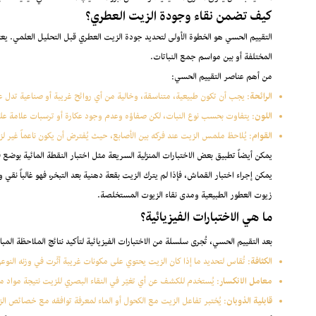
كيف تضمن نقاء وجودة الزيت العطري؟
التقييم الحسي هو الخطوة الأولى لتحديد جودة الزيت العطري قبل التحليل العلمي. يعت
المختلفة أو بين مواسم جمع النباتات.
من أهم عناصر التقييم الحسي:
الرائحة
: يجب أن تكون طبيعية، متناسقة، وخالية من أي روائح غريبة أو صناعية تدل 
اللون
: يتفاوت بحسب نوع النبات، لكن صفاؤه وعدم وجود عكارة أو ترسبات علامة على
القوام
: يُلاحظ ملمس الزيت عند فركه بين الأصابع، حيث يُفترض أن يكون ناعماً غير ل
يمكن أيضاً تطبيق بعض الاختبارات المنزلية السريعة مثل اختبار النقطة المائية بوض
يمكن إجراء اختبار القماش، فإذا لم يترك الزيت بقعة دهنية بعد التبخر، فهو غالباً نق
زيوت العطور الطبيعية ومدى نقاء الزيوت المستخلصة.
ما هي الاختبارات الفيزيائية؟
بعد التقييم الحسي، تُجرى سلسلة من الاختبارات الفيزيائية لتأكيد نتائج الملاحظة المبا
الكثافة
: تُقاس لتحديد ما إذا كان الزيت يحتوي على مكونات غريبة أثّرت في وزنه النوع
معامل الانكسار
: يُستخدم للكشف عن أي تغيّر في النقاء البصري للزيت نتيجة مواد م
قابلية الذوبان
: يُختبر تفاعل الزيت مع الكحول أو الماء لمعرفة توافقه مع خصائص الز