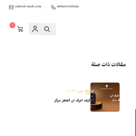
cs@oud-saudi.com
966920016599
٠
مقالات ذات صلة
٦ يناير ٢٠٢٦
كيف اعرف ان العطر مركز