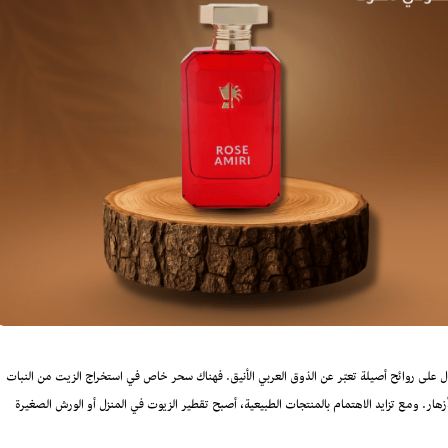
 على روائح أصيلة تعبّر عن الذوق العربي الأنيق. فهناك سحر خاص في استخراج الزيت من النبات
ر. ومع تزايد الاهتمام بالمنتجات الطبيعية، أصبح تقطير الزيوت في المنزل أو الورش الصغيرة