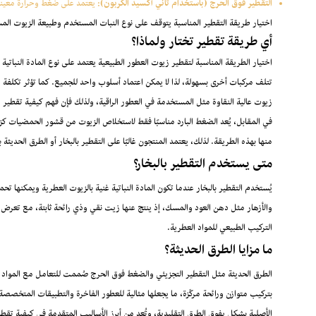
التقطير فوق الحرج (باستخدام ثاني أكسيد الكربون):
يعتمد على ضغط وحرارة معينة ل
اختيار طريقة التقطير المناسبة يتوقف على نوع النبات المستخدم وطبيعة الزيوت المس
أي طريقة تقطير تختار ولماذا؟
اختيار الطريقة المناسبة لتقطير زيوت العطور الطبيعية يعتمد على نوع المادة النباتية 
تتلف مركبات أخرى بسهولة، لذا لا يمكن اعتماد أسلوب واحد للجميع. كما تؤثر تكلفة ا
زيوت عالية النقاوة مثل المستخدمة في العطور الراقية، ولذلك فإن فهم كيفية تقطير ز
في المقابل، يُعد الضغط البارد مناسبًا فقط لاستخلاص الزيوت من قشور الحمضيات كز
منها بهذه الطريقة. لذلك، يعتمد المنتجون غالبًا على التقطير بالبخار أو الطرق الحدي
متى يستخدم التقطير بالبخار؟
يُستخدم التقطير بالبخار عندما تكون المادة النباتية غنية بالزيوت العطرية ويمكنه
والأزهار مثل دهن العود والمسك، إذ ينتج عنها زيت نقي وذي رائحة ثابتة، مع تعرض
التركيب الطبيعي للمواد العطرية.
ما مزايا الطرق الحديثة؟
الطرق الحديثة مثل التقطير التجزيئي والضغط فوق الحرج صُممت للتعامل مع المواد الحس
بتركيب متوازن ورائحة مركّزة، ما يجعلها مثالية للعطور الفاخرة والتطبيقات المتخصص
الأصلية بشكل يفوق الطرق التقليدية، وتُعد من أبرز الأساليب المتقدمة في كيفية تقطير