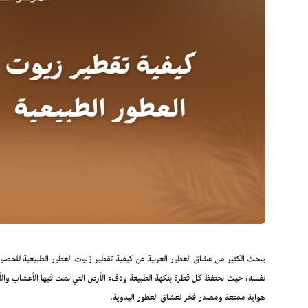
يبحث الكثير من عشاق العطور العربية عن كيفية تقطير زيوت العطور الطبيعية للحصول
نفسه، حيث تحتفظ كل قطرة بنكهة الطبيعة ودفء الأرض التي نمت فيها الأعشاب والأزها
هواية ممتعة ومصدر فخر لعشاق العطور اليدوية.