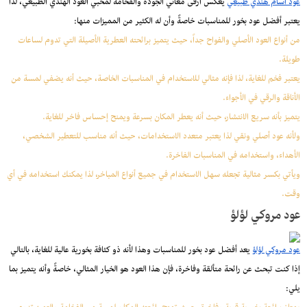
عود اسام هندي طبيعي
يعكس أرقى معاني الجودة والفخامة لمحبي العود الهندي الطبيعي، لذا
يعتبر أفضل عود بخور للمناسبات خاصةً وأن له الكثير من المميزات منها:
من أنواع العود الأصلي والفواح جداً، حيث يتميز برائحته العطرية الأصيلة التي تدوم لساعات
طويلة.
يعتبر فخم للغاية، لذا فإنه مثالي للاستخدام في المناسبات الخاصة، حيث أنه يضفي لمسة من
الأناقة والرقي في الأجواء.
يتميز بأنه سريع الانتشار، حيث أنه يعطر المكان بسرعة ويمنح إحساس فاخر للغاية.
ولأنه عود أصلي ونقي لذا يعتبر متعدد الاستخدامات، حيث أنه مناسب للتعطير الشخصي،
الأهداء، واستخدامه في المناسبات الفاخرة.
ويأتي بكسر مثالية تجعله سهل الاستخدام في جميع أنواع المباخر، لذا يمكنك استخدامه في أي
وقت.
عود مروكي لؤلؤ
عود مروكي لؤلؤ
يعد أفضل عود بخور للمناسبات وهذا لأنه ذو كثافة بخورية عالية للغاية، بالتالي
إذا كنت تبحث عن رائحة متألقة وفاخرة، فإن هذا العود هو الخيار المثالي، خاصةً وأنه يتميز بما
يلي: