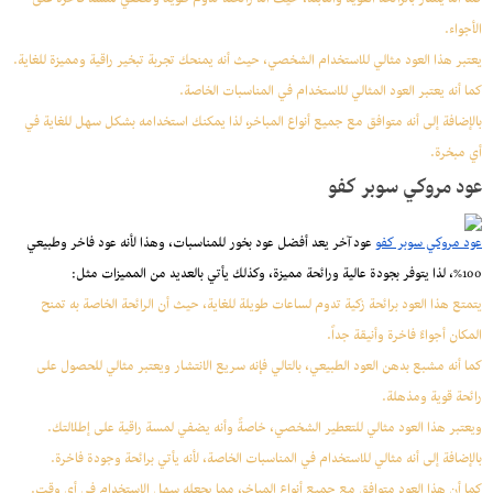
كما أنه يمتاز بالرائحة القوية والثابتة، حيث أنه رائحته تدوم طويلاً وتضفي لمسة فاخرة على
الأجواء.
يعتبر هذا العود مثالي للاستخدام الشخصي، حيث أنه يمنحك تجربة تبخير راقية ومميزة للغاية.
كما أنه يعتبر العود المثالي للاستخدام في المناسبات الخاصة.
بالإضافة إلى أنه متوافق مع جميع أنواع المباخر، لذا يمكنك استخدامه بشكل سهل للغاية في
أي مبخرة.
عود مروكي سوبر كفو
عود مروكي سوبر كفو
عود آخر يعد أفضل عود بخور للمناسبات، وهذا لأنه عود فاخر وطبيعي
100%، لذا يتوفر بجودة عالية ورائحة مميزة، وكذلك يأتي بالعديد من المميزات مثل:
يتمتع هذا العود برائحة زكية تدوم لساعات طويلة للغاية، حيث أن الرائحة الخاصة به تمنح
المكان أجواءً فاخرة وأنيقة جداً.
كما أنه مشبع بدهن العود الطبيعي، بالتالي فإنه سريع الانتشار ويعتبر مثالي للحصول على
رائحة قوية ومذهلة.
ويعتبر هذا العود مثالي للتعطير الشخصي، خاصةً وأنه يضفي لمسة راقية على إطلالتك.
بالإضافة إلى أنه مثالي للاستخدام في المناسبات الخاصة، لأنه يأتي برائحة وجودة فاخرة.
كما أن هذا العود متوافق مع جميع أنواع المباخر، مما يجعله سهل الاستخدام في أي وقت.