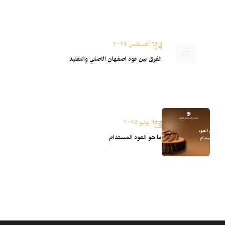
٦ أغسطس ٢٠٢٥
الفرق بين عود اصفهان الاصلي والتقليد
٩ يوليو ٢٠٢٥
ما هو العود المستدام