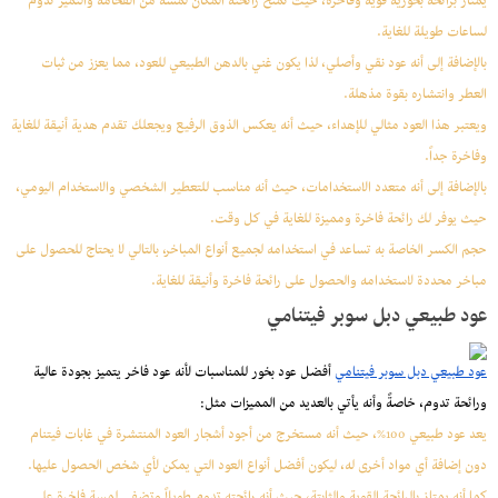
يمتاز برائحة بخورية قوية وفاخرة، حيث تمنح رائحته المكان لمسة من الفخامة والتميز تدوم
لساعات طويلة للغاية.
بالإضافة إلى أنه عود نقي وأصلي، لذا يكون غني بالدهن الطبيعي للعود، مما يعزز من ثبات
العطر وانتشاره بقوة مذهلة.
ويعتبر هذا العود مثالي للإهداء، حيث أنه يعكس الذوق الرفيع ويجعلك تقدم هدية أنيقة للغاية
وفاخرة جداً.
بالإضافة إلى أنه متعدد الاستخدامات، حيث أنه مناسب للتعطير الشخصي والاستخدام اليومي،
حيث يوفر لك رائحة فاخرة ومميزة للغاية في كل وقت.
حجم الكسر الخاصة به تساعد في استخدامه لجميع أنواع المباخر، بالتالي لا يحتاج للحصول على
مباخر محددة لاستخدامه والحصول على رائحة فاخرة وأنيقة للغاية.
عود طبيعي دبل سوبر فيتنامي
عود طبيعي دبل سوبر فيتنامي
أفضل عود بخور للمناسبات لأنه عود فاخر يتميز بجودة عالية
ورائحة تدوم، خاصةً وأنه يأتي بالعديد من المميزات مثل:
يعد عود طبيعي 100%، حيث أنه مستخرج من أجود أشجار العود المنتشرة في غابات فيتنام
دون إضافة أي مواد أخرى له، ليكون أفضل أنواع العود التي يمكن لأي شخص الحصول عليها.