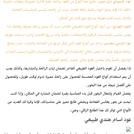
عود كمبودي دبل سوبر
: يتميز هذا النوع من العود برائحة حلوة فاخرة ممزوجة بنفحات خشبية
دافئة، لذا فإنه يمنح أجواء ملكية رائعة للغاية، حيث أن رائحته تناسب المناسبات الخاصة،
وكذلك يدوم لفترة طويلة ويمنح عبق فاخر في المكان.
العود الهندي
: من أجود أنواع العود الطبيعي الفاخر، حيث أنه يتميز برائحة عميقة وفخمة، لذا
يعتبر مناسب للمناسبات الراقية والاحتفالات، خاصةً وأنه سريع الانتشار وثابت لساعات طويلة.
عود لاوسي محسن
: واحد من أنواع العود التي توفر مزيج من الفخامة والثبات، حيث يتمتع
برائحة شرقية غنية، لذا يعتبر مثالي للاستخدام في الأعراس والمناسبات الكبيرة بسبب انتشاره
الواسع، خاصةً وأنه يعكس طابع ملكي بفضل رائحته العميقة.
لذا يفضل أن تقوم باختيار العود الطبيعي الفاخر لضمان ثبات الرائحة وانتشارها، وكذلك يجب
أن يتم استخدام أنواع العود المحسنة للحصول على رائحة مميزة تدوم لوقت طويل، وللحصول
على أفضل نتيجة من هذا البخور.
يفضل القيام بإشعال البخور قبل بدء المناسبة بفترة لضمان انتشاره في المكان، وإذا كنت
تبحث عن بخور يعكس الفخامة ويضفي طابع مميز على مناسباتك، فإننا وفرنا لك العديد من
الأنواع التي توفر لك هذا الطابع الراقي، وهي:
عود اسام هندي طبيعي