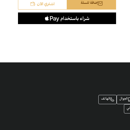
اشتري الآن
إضافة للسلة
معطر مفارش بيور لوف 300 مل
معطر مفارش ميكسيكو 300 مل
الجوال
الهاتف
ني