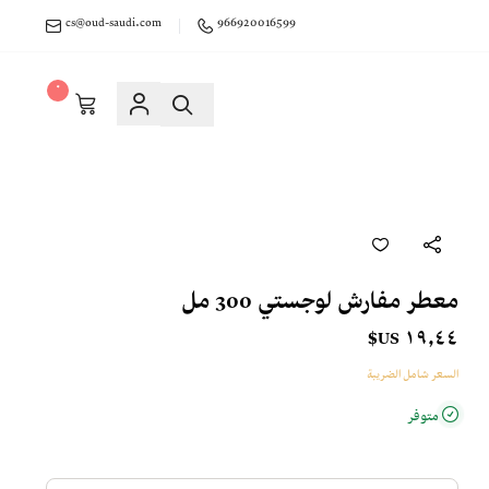
cs@oud-saudi.com
966920016599
٠
معطر مفارش لوجستي 300 مل
١٩٫٤٤ US$
السعر شامل الضريبة
متوفر