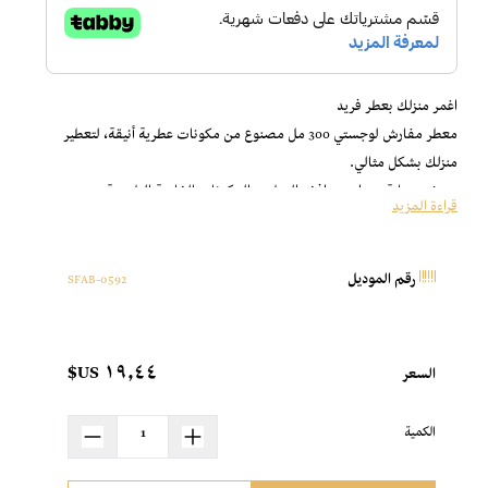
اغمر منزلك بعطر فريد
معطر مفارش لوجستي 300 مل مصنوع من مكونات عطرية أنيقة، لتعطير
منزلك بشكل مثالي.
محضر بعناية من اجود وافخر العطور والمكونات الخاصة الطبيعية.
قراءة المزيد
يوفر رائحة منعشة للغاية.
يحتوي على زيوت عطرية توفر رائحة مميزة وجذابة.
مصنوع من ( بتلات الورد / أزهار الياسمين الأبيض / زيت خشب الصندل /
0592-SFAB
رقم الموديل
زيت الاوكالبتوس والماء المقطر )، كما يتم إضافة الكحول الطبي لأنه يعمل
على تجانس مكونات العطر .
ذو ثبات عالي للغاية.
١٩٫٤٤ US$
السعر
يساعد في تعقيم المفارش وطرد الروائح الغير مرغوب فيها.
احرص على إستخدام معطر مفارش لوجستي 300 مل بشكل يومي، للحصول
الكمية
على رائحة أنيقة وفاخرة.
استكشف المزيد من منتجاتنا الأكثر طلبا