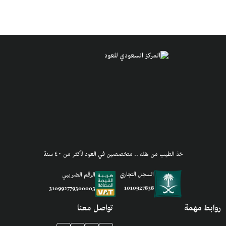
خذ الطيب من هَله .. متخصصين في العود لأكثر من ٤٠ سنة
السجل التجاري
الرقم الضريبي
1010927838
310992779300003
روابط مهمة
تواصل معنا