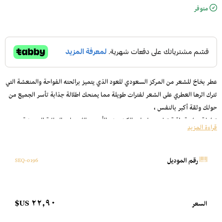
متوفر
عطر بخاخ للشعر من المركز السعودي للعود الذي يتميز برائحته الفواحة والمنعشة التي
تترك اثرها العطري على الشعر لفترات طويلة مما يمنحك اطلالة جذابة تأسر الجميع من
حولك وثقة أكبر بالنفس ،
توليفة عطرية راقية تنفتح بنفحات الكشمش الأسود واللمسات المائية المنعشة،
قراءة المزيد
يتوسطها قلب زهري من الورد والياسمين والنرجس يضيف أناقة وأنوثة، وتنتهي بقاعدة
غنية من العود والباتشولي والبخور والبنزوين التي تجسد عمق الفخامة والأصالة.
تركيبته الخفيفة والمنعشة تجعله خيارك الامثل للاستخدام اليومي وفي جميع
0196-SEQ
رقم الموديل
المناسبات .
يتميز بعبوة صغيرة يمكن حملها في الحقيبة او السيارة وفي كل مكان
٢٢٫٩٠ US$
السعر