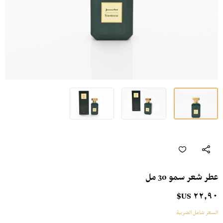
عطر شعر سمو 30 مل
٢٢٫٩٠ US$
السعر شامل الضريبة