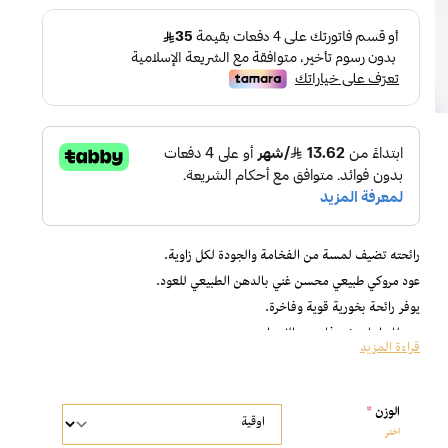
رائحته تضيف لمسة من الفخامة والجودة لكل زاوية.
عود مروكي طبيعي محسن غني بالدهن الطبيعي للعود.
يوفر رائحة بخورية قوية وفاخرة.
يجملك امام ضيوفك عند الإهداء.
قراءة المزيد
مثالي للتعطير الشخصي والاستخدام اليومي.
رائحته تنتشر بقوة، يظل ثابت لساعات طويلة.
الوزن
*
مناسب لجميع أنواع المباخر.
اختر
إذا كنت ترغب في رائحة عود متألقة وفاخرة، جرب عود مروكي.