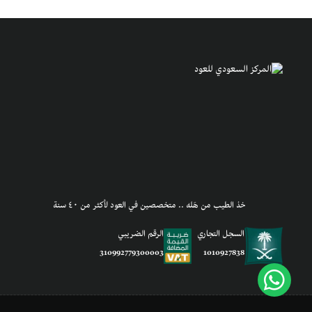
خذ الطيب من هَله .. متخصصين في العود لأكثر من ٤٠ سنة
السجل التجاري
الرقم الضريبي
1010927838
310992779300003