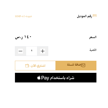
كل منتج لدينا يحمل وعدًا بالفخامة والجودة... جرب بنفسك وتصفّح باقي
SIMP-07-0440
منتجاتنا
رقم الموديل
عود مروكي تربل سوبر
بخور بيور
١٤٠ ر.س
السعر
الكمية
اشتري الآن
إضافة للسلة