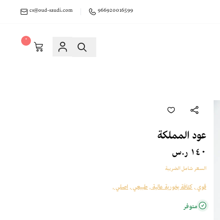
cs@oud-saudi.com
966920016599
٠
عود المملكة
١٤٠ ر.س
السعر شامل الضريبة
قوي ,
كثافة بخورية عالية ,
طبيعي ,
اصلي ,
متوفر