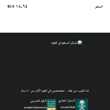
وإذا حاب تجرب عطور ثانية مميزة، تصفّح باقي منتجاتنا!
١٨٫٦٤ US$
السعر
بخور كسر العود
خذ الطيب من هَله .. متخصصين في العود لأكثر من ٤٠ سنة
السجل التجاري
الرقم الضريبي
1010927838
310992779300003