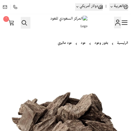
العربية
|
دولار أمريكي
٠
المركز السعودي للعود
الرئيسية
بخور وعود
عود
عود ماليزي