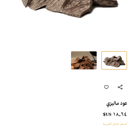
عود ماليزي
١٨٫٦٤ US$
السعر شامل الضريبة