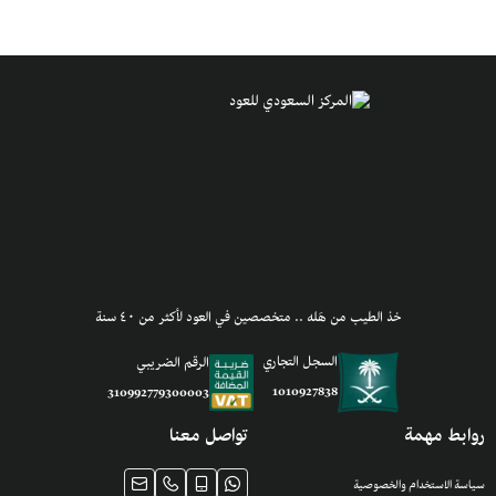
خذ الطيب من هَله .. متخصصين في العود لأكثر من ٤٠ سنة
السجل التجاري
الرقم الضريبي
1010927838
310992779300003
روابط مهمة
تواصل معنا
سياسة الاستخدام والخصوصية