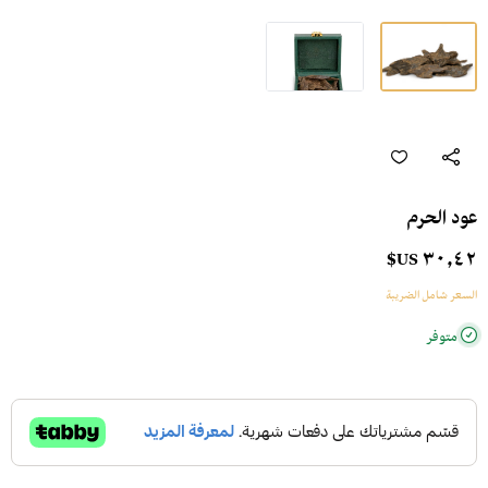
عود الحرم
٣٠٫٤٢ US$
السعر شامل الضريبة
متوفر