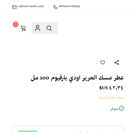
cs@oud-saudi.com
966920016599
٠
عطر مسك الحرير اودي بارفيوم 100 مل
٤٢٫٣٤ US$
السعر شامل الضريبة
متوفر