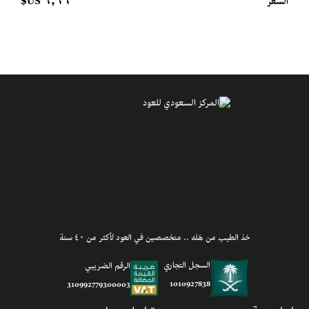
٦٫٦٦ US$
السعر
ضيف للسلة، وكل ما تضيف أكثر بتاخذ تجربة أفخم
زعفران ابو شال
خذ الطيب من هَله .. متخصصين في العود لأكثر من ٤٠ سنة
السجل التجاري
الرقم الضريبي
1010927838
310992779300003