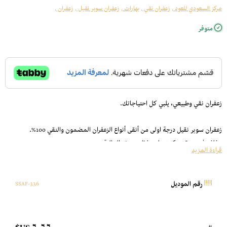
مركز السعودي للعود ,
زعفران نقي ,
بهارات ,
زعفران سوبر نقيل ,
زعفران ,
متوفر
زعفران نقي وطبيعي، يلبي كل احتياجاتك.
زعفران سوبر نقيل درجة اولى من أنقى أنواع الزعفران المضمون والنقي 100%.
مغلف في عبوة محكمه ، ليحتفظ بجودته العالية.
قراءة المزيد
متعدد الإستخدامات.
نقي ولا يحتوي على أي شوائب.
يأتي مغلف بأناقة، ليكون مثالي للإهداء.
336-SSAF
رقم الموديل
لذا إذا كنت من محبي الزعفران، جرب زعفران سوبر نقيل لأنه سوف يأسرك بسبب نقائه
العالي.