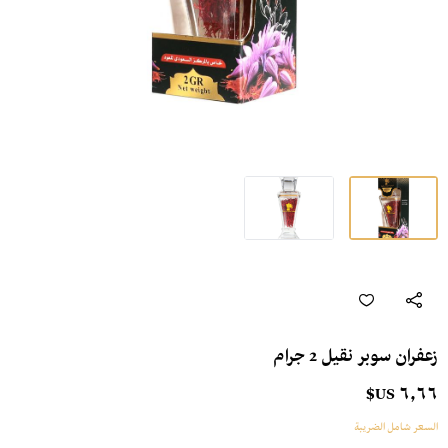
زعفران سوبر نقيل 2 جرام
٦٫٦٦ US$
السعر شامل الضريبة