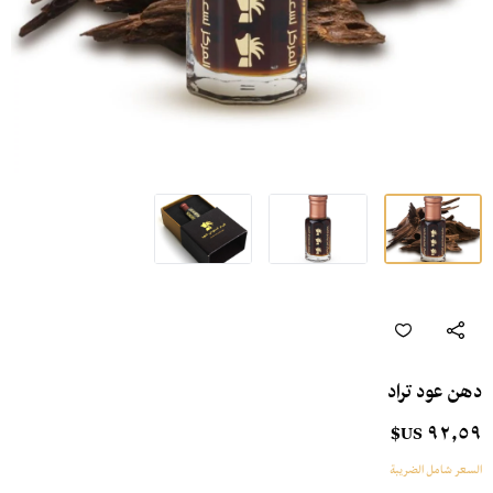
دهن عود تراد
٩٢٫٥٩ US$
السعر شامل الضريبة