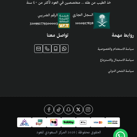
خذ الطيب من هَله .. متخصصين في العود لأكثر من ٤٠ سنة
السجل التجاري
الرقم الضريبي
1010927838
310992779300003
روابط مهمة
تواصل معنا
سياسة الاستخدام والخصوصية
سياسة الاستبدال والاسترجاع
سياسة الشحن الدولي
الحقوق محفوظة | 2026
المركز السعودي للعود