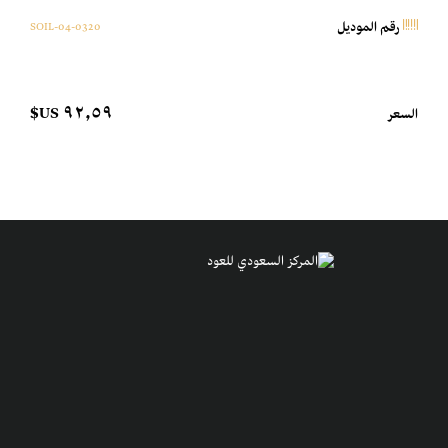
0320-SOIL-04
رقم الموديل
٩٢٫٥٩ US$
السعر