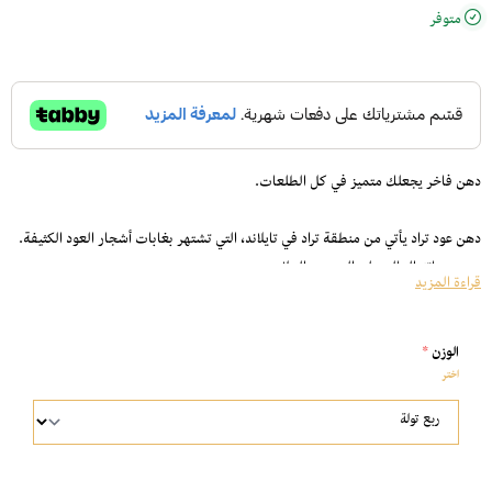
متوفر
دهن فاخر يجعلك متميز في كل الطلعات.
دهن عود تراد يأتي من منطقة تراد في تايلاند، التي تشتهر بغابات أشجار العود الكثيفة.
يتميز بثباته العالي على الجسم والملابس.
قراءة المزيد
يمتاز برائحة زكية وفوحان طويل.
مثالي للتقديم كهدية.
الوزن
*
آمن للإستخدام على الملابس والجسم.
اختر
جرب رائحة التميز والأناقة واحصل على دهن عود تراد الملكي الآن.
استكشف المزيد من أنواع الدهن الفاخرة الآن
دهن عود هندي
.
دهن عود براشين
.