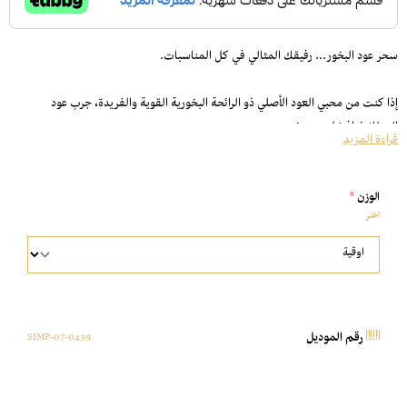
سحر عود البخور... رفيقك المثالي في كل المناسبات.
إذا كنت من محبي العود الأصلي ذو الرائحة البخورية القوية والفريدة، جرب عود
المطانيخ افضل عود بخور.
قراءة المزيد
رائحته المميزة وثباته طويل.
سريع الإنتشار.
الوزن
*
رائحته تعبر عن الأناقة والفخامة.
اختر
يناسب التعطير الشخصي أو الإهداء لضيوفك.
مناسب للإستخدام في جميع أنواع المباخر.
هل تبحث عن التميز والتعطير الثابت؟ تصفّح باقي منتجاتنا
عود مروكي سوبر
SIMP-07-0439
رقم الموديل