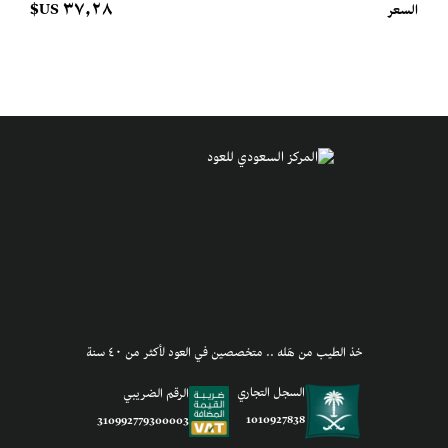
٣٧٫٢٨ US$
السعر
خذ الطيب من هَله .. متخصصين في العود لأكثر من ٤٠ سنة
السجل التجاري
الرقم الضريبي
1010927838
310992779300003