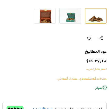
عود المطانيخ
٣٧٫٢٨ US$
السعر شامل الضريبة
عود بخور العود السعودي ,
مطنوخ بالسعودي ,
متوفر