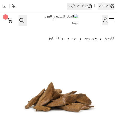
العربية
|
دولار أمريكي
٠
المركز السعودي للعود
الرئيسية
بخور وعود
عود
عود المطانيخ