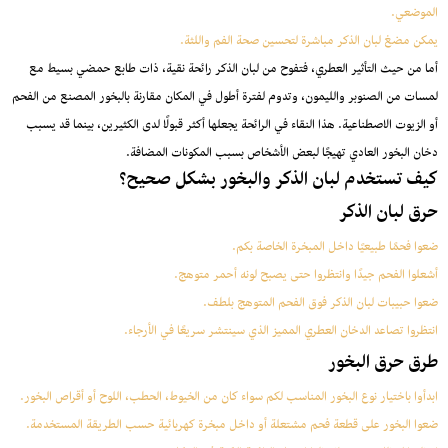
الموضعي.
يمكن مضغ لبان الذكر مباشرة لتحسين صحة الفم واللثة.
أما من حيث التأثير العطري، فتفوح من لبان الذكر رائحة نقية، ذات طابع حمضي بسيط مع
لمسات من الصنوبر والليمون، وتدوم لفترة أطول في المكان مقارنة بالبخور المصنع من الفحم
أو الزيوت الاصطناعية. هذا النقاء في الرائحة يجعلها أكثر قبولًا لدى الكثيرين، بينما قد يسبب
دخان البخور العادي تهيجًا لبعض الأشخاص بسبب المكونات المضافة.
كيف تستخدم لبان الذكر والبخور بشكل صحيح؟
حرق لبان الذكر
ضعوا فحمًا طبيعيًا داخل المبخرة الخاصة بكم.
أشعلوا الفحم جيدًا وانتظروا حتى يصبح لونه أحمر متوهج.
ضعوا حبيبات لبان الذكر فوق الفحم المتوهج بلطف.
انتظروا تصاعد الدخان العطري المميز الذي سينتشر سريعًا في الأرجاء.
طرق حرق البخور
ابدأوا باختيار نوع البخور المناسب لكم سواء كان من الخيوط، الحطب، اللوح أو أقراص البخور.
ضعوا البخور على قطعة فحم مشتعلة أو داخل مبخرة كهربائية حسب الطريقة المستخدمة.