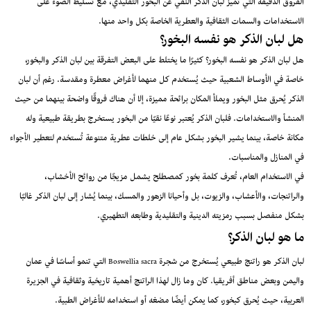
الفروق الدقيقة التي تميز لبان الذكر النقي عن البخور التقليدي، مع تسليط الضوء على
الاستخدامات والسمات الثقافية والعطرية الخاصة بكل واحد منها.
هل لبان الذكر هو نفسه البخور؟
هل لبان الذكر هو نفسه البخور؟ كثيرًا ما يختلط على البعض التفرقة بين لبان الذكر والبخور،
خاصة في الأوساط الشعبية حيث يُستخدم كل منهما لأغراض معطرة ومقدسة. رغم أن لبان
الذكر يُحرق مثل البخور ويملأ المكان برائحة مميزة، إلا أن هناك فروقًا واضحة بينهما من حيث
المنشأ والاستخدامات. فلبان الذكر يُعتبر نوعًا نقيًا من البخور يستخرج بطريقة طبيعية وله
مكانة خاصة، بينما يشير البخور بشكل عام إلى خلطات عطرية متنوعة تُستخدم لتعطير الأجواء
في المنازل والمناسبات.
في الاستخدام العام، تُعرف كلمة بخور كمصطلح يشمل مزيجًا من روائح الأخشاب،
والراتنجات، والأعشاب، والزيوت، بل وأحيانا الزهور والمسك، بينما يُشار إلى لبان الذكر غالبًا
بشكل منفصل بسبب رمزيته الدينية والتقليدية وطابعه التطهيري.
ما هو لبان الذكر؟
لبان الذكر هو راتنج طبيعي يُستخرج من شجرة Boswellia sacra التي تنمو أساسًا في عمان
واليمن وبعض مناطق أفريقيا. كان وما زال لهذا الراتنج أهمية تاريخية وثقافية في الجزيرة
العربية، حيث يُحرق كبخور، كما يمكن أيضًا مضغه أو استخدامه للأغراض الطبية.