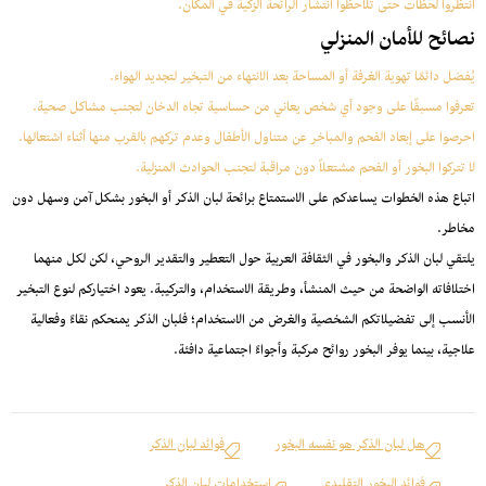
انتظروا لحظات حتى تلاحظوا انتشار الرائحة الزكية في المكان.
نصائح للأمان المنزلي
يُفضل دائمًا تهوية الغرفة أو المساحة بعد الانتهاء من التبخير لتجديد الهواء.
تعرفوا مسبقًا على وجود أي شخص يعاني من حساسية تجاه الدخان لتجنب مشاكل صحية.
احرصوا على إبعاد الفحم والمباخر عن متناول الأطفال وعدم تركهم بالقرب منها أثناء اشتعالها.
لا تتركوا البخور أو الفحم مشتعلاً دون مراقبة لتجنب الحوادث المنزلية.
اتباع هذه الخطوات يساعدكم على الاستمتاع برائحة لبان الذكر أو البخور بشكل آمن وسهل دون
مخاطر.
يلتقي لبان الذكر والبخور في الثقافة العربية حول التعطير والتقدير الروحي، لكن لكل منهما
اختلافاته الواضحة من حيث المنشأ، وطريقة الاستخدام، والتركيبة. يعود اختياركم لنوع التبخير
الأنسب إلى تفضيلاتكم الشخصية والغرض من الاستخدام؛ فلبان الذكر يمنحكم نقاءً وفعالية
علاجية، بينما يوفر البخور روائح مركبة وأجواءً اجتماعية دافئة.
هل لبان الذكر هو نفسه البخور
فوائد لبان الذكر