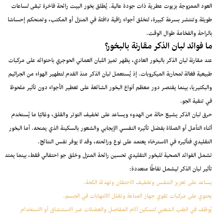
العود الممزوجة بزيوت عطرية ذات جودة عالية. يُطلق بخور البيت رائحة فاخرة تبقى لساعات
طويلة وتنتشر بسرعة كبيرة، لتخلق أجواء راقية دافئة في المنزل أو المكتب، وتمنحكم إحساسًا
بالراحة والفخامة طوال الوقت.
ما فوائد لبان الذكر مقارنة بالبخور؟
عند مقارنة لبان الذكر بالبخور العادي، يظهر تميز اللبان العماني الحوجري باحتوائه على مركبات
طبيعية فعّالة لمحاربة الميكروبات. إذ يُستعمل لبان الذكر منذ القدم لتطهير الهواء من الجراثيم
والبكتيريا، بينما يقتصر دور معظم أنواع البخور الشائعة على تعطير الأجواء دون تأثير ملحوظ
في تنقية الجو.
حرق لبان الذكر يشيع حالة من الهدوء ويساعد على تخفيف التوتر والقلق، وغالبًا ما يُستخدم
أثناء التأمل أو الصلاة بفضل تأثيره النفسي الإيجابي والشعور بالسكينة الذي يمنحه. أما البخور
التقليدي فتأثيره في الاسترخاء يعتمد على نوع ورائحته، وقد لا يوفر نفس النتائج.
تشمل الفوائد الصحية للبخور التقليدي تحسين رائحة المنزل وخلق جو احتفالي فقط، بينما يمتد
تأثير لبان الذكر ليشمل نقاطًا متعددة:
يساعد على تعزيز التنفس وتخفيف الاحتقان وتهدئة الكحة.
يحتوي على مركبات تقوي جهاز المناعة وتقلل الالتهابات في الجسم.
يُوظف في الطب الشعبي لتسكين آلام المفاصل والعضلات عبر الاستنشاق أو الاستخدام