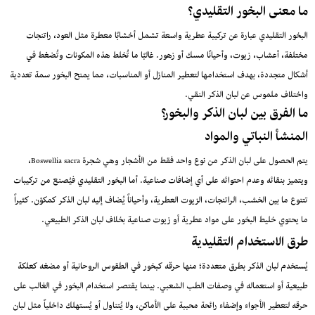
ما معنى البخور التقليدي؟
البخور التقليدي عبارة عن تركيبة عطرية واسعة تشمل أخشابًا معطرة مثل العود، راتنجات
مختلفة، أعشاب، زيوت، وأحيانًا مسك أو زهور. غالبًا ما تُخلط هذه المكونات وتُضغط في
أشكال متجددة، بهدف استخدامها لتعطير المنازل أو المناسبات، مما يمنح البخور سمة تعددية
واختلاف ملموس عن لبان الذكر النقي.
ما الفرق بين لبان الذكر والبخور؟
المنشأ النباتي والمواد
يتم الحصول على لبان الذكر من نوع واحد فقط من الأشجار وهي شجرة Boswellia sacra،
ويتميز بنقائه وعدم احتوائه على أي إضافات صناعية. أما البخور التقليدي فيُصنع من تركيبات
تتنوع ما بين الخشب، الراتنجات، الزيوت العطرية، وأحياناً يُضاف إليه لبان الذكر كمكوّن. كثيراً
ما يحتوي خليط البخور على مواد عطرية أو زيوت صناعية بخلاف لبان الذكر الطبيعي.
طرق الاستخدام التقليدية
يُستخدم لبان الذكر بطرق متعددة؛ منها حرقه كبخور في الطقوس الروحانية أو مضغه كعلكة
طبيعية أو استعماله في وصفات الطب الشعبي. بينما يقتصر استخدام البخور في الغالب على
حرقه لتعطير الأجواء وإضفاء رائحة محببة على الأماكن، ولا يُتناول أو يُستهلك داخلياً مثل لبان