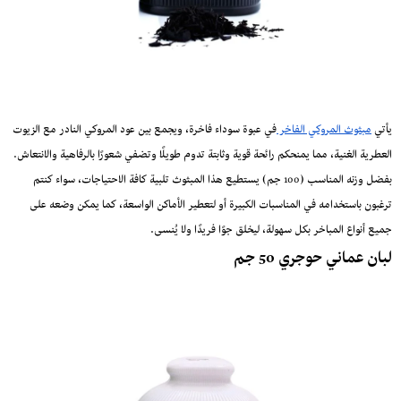
يأتي
مبثوث المروكي الفاخر
في عبوة سوداء فاخرة، ويجمع بين عود المروكي النادر مع الزيوت
العطرية الغنية، مما يمنحكم رائحة قوية وثابتة تدوم طويلًا وتضفي شعورًا بالرفاهية والانتعاش.
بفضل وزنه المناسب (100 جم) يستطيع هذا المبثوث تلبية كافة الاحتياجات، سواء كنتم
ترغبون باستخدامه في المناسبات الكبيرة أو لتعطير الأماكن الواسعة، كما يمكن وضعه على
جميع أنواع المباخر بكل سهولة، ليخلق جوًا فريدًا ولا يُنسى.
لبان عماني حوجري 50 جم