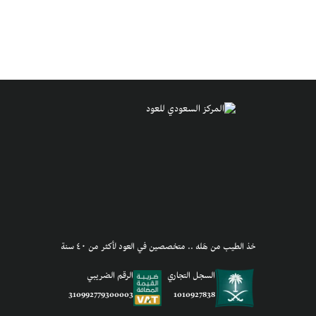
خذ الطيب من هَله .. متخصصين في العود لأكثر من ٤٠ سنة
السجل التجاري
الرقم الضريبي
1010927838
310992779300003