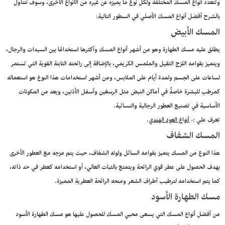
وتتعدد أنواع المسك المختلفة ولكل نوع ما يميزه عن غيره من الأنواع الأخرى، وسوف نتناول
بالشرح أفضل أنواع المسك
الأصلي في السطور التالية:
المسك الأبيض
يطلق عليه مسك الطهارة وهو من أشهر أنواع المسك وأكثرها استخدامًا بين السيدات والرجال،
ويتميز بقوامه اللزج الثقيل والملمس الكريمي، بالإضافة إلى رائحته الثابتة القوية التي تستمر
لساعات على الجسم ولمدة أيام على الملابس، ومن أشهر استخدامات هذا النوع هو استعماله
كمرطب للبشرة خاصةً في أماكن النبض مثل الرسغين وأسفل الأذنين، ويعد من المكونات
الأساسية في تصنيع العطور الرجالية والنسائية.
تعرف علي :-
أنواع العود الهندي
.
المسك الشفاف
هذا النوع من المسك يتميز بقوامه السائل ولونه الشفاف، حيث يتم مزجه مع العطور الأخرى
بهدف الحصول على عطر قوي الرائحة ويتمتع بالثبات العالي، أو استخدامه كعطر في حد ذاته،
كما يتم استخدامه لترطيب أطراف الشعر ومنحه الرائحة العطرية المميزة.
مسك الطهارة الأسود
من أفضل أنواع المسك التي يسعى محبي المسك للحصول عليها هو مسك الطهارة الأسود