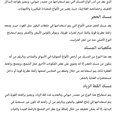
الذي يعد من أندر أنواع المسك التي يتم استخراجها من مصدر حيواني، ويتميز بقوامه السائل
الخفيف وخصائصه العلاجية، حيث يعتبر من الأنواع المضادة للبكتيريا والالتهابات.
مسك الحجر
يعد مسك الحجر ضمن الأنواع التي يتم استخدامها في خلطات البخور مثل العود، حيث يمنحه
رائحة عطرية قوية وثابتة تدوم لفترات طويلة، ويتوفر باللونين الأبيض والأصفر ويتم استخراج
النوع الأصلي منه من حجر الجرانيت.
مكعبات المسك
بعد هذا النوع من المسك من أرخص الأنواع المتوفرة في الأسواق والمتاجر، وبالرغم من أنه
يتكون من مسك الحجر، إلا أنه يحتوي على بعض المكونات الأخرى مثل الشمع، ويتمتع برائحته
العطرة لذلك يتم استخدامه من خلال وضعه بين الملابس لمنحها رائحة عطرية قوية أو داخل
مستحضرات العناية بالشعر.
مسك القط الزباد
يتم استخراج هذا النوع من مصدر حيواني وبالتحديد غدد قط الزباد، ويتميز برائحته القوية التي
يتم استخدامها في إنتاج العطور والبخور، وبالرغم من أن رائحته قد تكون غير مستحبة في
البداية، إلا أنه يمكن تخفيفه من خلال إضافة نوع عطر آخر للتمتع بالرائحة الجيدة والثبات