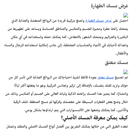
عرض مسك الطهارة
احصل على
عرض مسك الطهارة
وتمتع بتركيبة فريدة من الروائح المنعشة والجذابة الذي
يمنحك رائحة عطرة ومميزة للجسم والملابس والمناطق الحساسة ويساعد على تطهيرها من
البكتيريا والجراثيم ويمنحك الشعور بالانتعاش، كما يمكنك حمله واستخدامه في أي مكان
واهدائه لأحبابك في الأعياد والمناسبات المختلفة، إلى جانب إمكانية استخدامه للرجال والنساء
والأطفال.
مسك معتق
تم تصنيع
مسك معتق
بجودة فائقة لتلبية احتياجاتك من الروائح الجذابة التي تأسر كل من
حولك وتزيد ثقتك بنفسك، بالإضافة إلى تركيز وتجانس التركيبة وهو ما يجعلها أكثر ثباتًا
وانتشارًا، كما يتميز هذا المسك برائحته الذكية وثباته العالي على الجسم أو الملابس وذلك من
خلال وضع بعض القطرات البسيطة على معصمك وفركها ثم مسح المنطقة خلف الرقبة
والأذنين، كما يمكنك وضعها على الاكسسوارات التي يتم ارتداؤها بشكل يومي.
كيف يمكن معرفة المسك الأصلي؟
تتعدد الطرق التي من خلالها يمكنك التفريق بين أفضل أنواع المسك الاصلي والمقلد وتتمثل