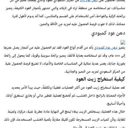
يمكنك الحصول على
دهن عود تراد
من المركز السعودي للعود والذي يجعلك مميزًا في كل
مناسباتك، تم استخلاصه من منطقة تراد في تايلاند والتي تشتهر بأشجار العود الكثيفة، يتميز
برائحته الزكية والفواحة، آمن للاستخدام على الجسم والملابس، كما أنه يدوم لأطول فترة
ممكنة، لذلك لا تفوت فرصة الحصول عليه لمزيد من الأناقة والتميز.
دهن عود كمبودي
يتميز
دهن عود كمبودي
بأنه من أقدم أنواع العود فقد تم الحصول عليه من أشجار يصل عمرها
إلى 100 عام، وقد تم استخلاصه بعناية فائقة، يتميز برائحة سويتية وقوية، كما يتحول إلى رائحة
بخورية جذابة، يعتبر هدية مثالية في المناسبات الخاصة والأعياد، لا تضيع فرصة الحصول علية
من المركز السعودي لمزيد من التميز والجاذبية.
كيفية استخراج زيت العود
تعد عملية استخراج زيت العود من أكثر العمليات تعقيدًا وتكلفةً، حيث يبدأ الأمر بتحديد
الأجزاء المصابة بالراتنج داخل الخشب، ثم تُخضع لعملية تقطير مائي أو بخاري تستغرق أيامًا،
وأحيانًا أسابيع.
خلال هذه العملية، يستخلص الزيت ببطء لينتج في النهاية مادة عطرية غنية، مركزة، وثمينة
للغاية، ولأن كميات الزيت المستخرجة تكون قليلة مقارنةً بكمية الخشب المستخدمة، فإن ذلك