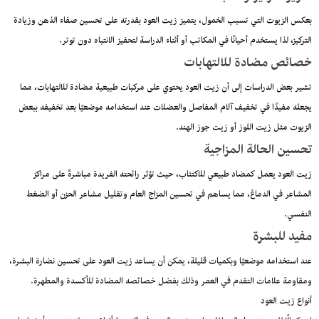
بعكس الزيوت التي تسبب الخمول، يتميز زيت العود بقدرته على تحسين صفاء الذهن وزيادة
التركيز، لذا يستخدم أحيانًا في المكاتب أو أثناء الدراسة لتحفيز الانتباه دون توتر.
خصائص مضادة للالتهابات
تشير بعض الدراسات إلى أن زيت العود يحتوي على مركبات طبيعية مضادة للالتهابات، مما
يجعله مفيدًا في تخفيف آلام المفاصل والعضلات عند استخدامه موضعيًا بعد تخفيفه ببعض
الزيوت مثل زيت اللوز أو زيت جوز الهند.
تحسين الحالة المزاجية
زيت العود يعمل كمضاد طبيعي للاكتئاب، حيث تؤثر رائحته الفريدة مباشرةً على مراكز
المشاعر في الدماغ، مما يساهم في تحسين المزاج العام وتقليل مشاعر الحزن أو الضغط
النفسي.
مفيد للبشرة
عند استخدامه موضعيًا وبكميات قليلة، يمكن أن يساعد زيت العود على تحسين نضارة البشرة،
ومقاومة علامات التقدم في العمر وذلك بفضل خصائصه المضادة للأكسدة والمطهرة.
أنواع زيت العود