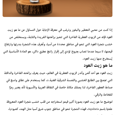
إذا كنت من محبي التعطير والبخور وترغب في معرفة الإجابة حول التساؤل عن ما هو زيت
العود فإنه من الزيوت العطرية الفاخرة التي تتميز برائحتها الفريدة والثابتة، ويستخلص من
خشب شجرة العود التي تنمو في مناطق محددة من آسيا، وتُعرف هذه الشجرة بندرتها وارتفاع
قيمتها، لا سيما عندما تصاب بجروح تؤدي إلى إفراز راتنج عطري داكن، هو المادة الأساسية التي
يُستخرج منها زيت العود.
ما هو زيت العود
زيت العود هو أحد أثمن وأندر الزيوت العطرية في العالم، حيث يعرف برائحته الفاخرة والدافئة
التي تجمع بين الطابع الخشبي واللمسة الشرقية الغنية.د، كما يستخدم على نطاق واسع في
صناعة العطور الفاخرة، لذا يمتلك مكانة خاصة في الثقافة العربية والآسيوية لأنه يعتبر رمزًا
للفخامة والرقي.
لتوضيح ما هو زيت العود بصورة أكبر، فيتم استخراجه من قلب خشب شجرة العود المعروفة
علميًا باسم Aquilaria، فهذه الشجرة تنمو في مناطق جنوب شرق آسيا مثل الهند، كمبوديا،