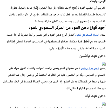
لاوس، وفيتنام.
الغريب أن خشب العود لا يُنتج الزيت تلقائيًا، بل تبدأ الشجرة بإفراز مادة راتنجية عطرية
كاستجابة طبيعية للإصابة بعدوى فطرية أو جرح، هذا التفاعل يؤدي إلى تكوّن العود داخل
الخشب، ومنه يُستخرج الزيت بعد عمليات تقطير دقيقة ومعقدة.
أجود أنواع دهن العود من المركز السعودي للعود
يقدم
المركز السعودي للعود
أفضل أنواع دهن العود والتي تتسم برائحة عطرية فواحة تتسم
بالثبات وتدوم لأطول فترة ممكنة، يمكنك استخدامها في المناسبات الخاصة لتعطي إطلالتك
المزيد من الفخامة والرقي، ومن هذه الأنواع ما يلي:
دهن عود براشين
يعتبر
دهن عود براشين
دهن سعودي فاخر يتميز برائحته الفواحة والثبات القوي سواء على
الجسم أو الملابس، وقد تم الحصول عليه من الغابات المعتقة في براشين، ينال هذا الدهن
شهرة واسعة في المملكة ودول الخليج، إذا كنت من محبي الإطلالة المميزة في كافة مناسباتك
فإن هذا الدهن هو الخيار المثالي لك.
دهن عود تراد