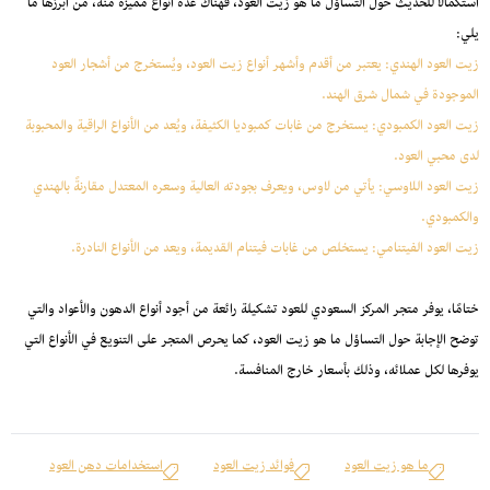
استكمالًا للحديث حول التساؤل ما هو زيت العود، فهناك عدة أنواع مميزة منه، من أبرزها ما
يلي:
زيت العود الهندي: يعتبر من أقدم وأشهر أنواع زيت العود، ويُستخرج من أشجار العود
الموجودة في شمال شرق الهند.
زيت العود الكمبودي: يستخرج من غابات كمبوديا الكثيفة، ويُعد من الأنواع الراقية والمحبوبة
لدى محبي العود.
زيت العود اللاوسي: يأتي من لاوس، ويعرف بجودته العالية وسعره المعتدل مقارنةً بالهندي
والكمبودي.
زيت العود الفيتنامي: يستخلص من غابات فيتنام القديمة، ويعد من الأنواع النادرة.
ختامًا، يوفر متجر المركز السعودي للعود تشكيلة رائعة من أجود أنواع الدهون والأعواد والتي
توضح الإجابة حول التساؤل ما هو زيت العود، كما يحرص المتجر على التنويع في الأنواع التي
يوفرها لكل عملائه، وذلك بأسعار خارج المنافسة.
ما هو زيت العود
فوائد زيت العود
استخدامات دهن العود