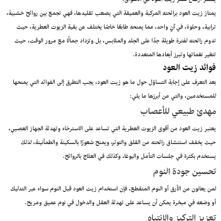
يفسر ارتفاع سعر زيت العود في الأسواق.
يمتاز زيت العود برائحته المركبة والعميقة التي يصعب تقليدها، فهي تجمع بين روائح خشبية،
ترابية، وحلوة، في آنٍ واحد، مما يمنحه طابعًا خاصًا يختلف عن بقية الزيوت العطرية، حيث
تدوم رائحته لفترة طويلة جدًا على الجلد والملابس، بل وتزداد جمالًا مع مرور الوقت، حيث
تتغير نغماتها وتبرز أبعادها المتعددة.
فوائد زيت العود
بعد التعرف على إجابة التساؤل حول ما هو زيت العود، يجب التطرق إلى الفوائد التي يمنحها
للمستخدمين، والتي من أبرزها ما يلي:
مهدئ طبيعي للأعصاب
يعتبر زيت العود من أقوى الزيوت العطرية التي تساعد على الاسترخاء وتهدئة الجهاز العصبي،
حيث يخفف استنشاق رائحته من القلق والتوتر، ويمنح شعورًا بالسكينة والطمأنينة، لذلك
يستخدم بكثرة في جلسات التأمل واليوغا، وكذلك في العلاج بالروائح.
تحسين جودة النوم
لمن يعانون من الأرق أو النوم المتقطع، فإن استخدام زيت العود قبل النوم سواء عبر التدليك
أو وضعه في مبخرة يمكن أن يساعد على تهدئة العقل والدخول في نوم عميق ومريح.
تعزيز التركيز والانتباه