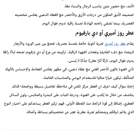
الأمد، مع حضورٍ متزن يناسب الرجال والنساء معًا.
تصميمه الأنيق المكوّن من درجات الأزرق والأخضر مع الغطاء الذهبي يعكس شخصيته
العصرية، بينما تضفي رائحته الهادئة لمسة راقية تدوم طوال اليوم.
عطر روز أميري أو دي بارفيوم
يقدّم
عطر روز أميري
تجربة أنثوية حالمة بلمسة عصرية، تجمع بين عبير الورود والأزهار
البيضاء مع دفء الفانيليا ونفحات القهوة الراقية. تركيبته من نوع أو دي بارفيوم تمنحه ثباتًا رائعًا
يدوم طوال اليوم، تاركًا أثرًا عطريًا جذّابًا لا يُنسى.
تأتي العبوة باللون الأحمر الغني مع غطاء ذهبي، في مظهر يعكس الفخامة والإحساس بالأنوثة
المتألّقة، ليكون خيارًا مثاليًا للاستخدام اليومي والمناسبات الخاصة.
إجابة سؤال كيف اعرف ان العطر مركز تكمن في ملاحظة تفاصيل بسيطة وواضحة؛ فذلك
يتكشف من خلال ما يُكتب على العبوة، ودرجة الثبات على البشرة والملابس، ولون السائل
العطري، إضافة إلى قوة الرائحة منذ اللحظة الأولى. فهم تركيز العطر يساعدكم على اختيار النوع
الذي يلائم ذوقكم ويمنحكم تجربة عطرية تعبّر عن شخصيتكم ببساطة وأصالة.