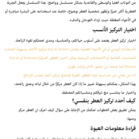
من النوتات العليا والوسطى والقاعدية بشكل متسلسل وواضح. هذا التسلسل يجعل التجربة
العطرية أكثر تميزًا ويُظهر شخصية العطر بوضوح، خاصة عند استخدامه على البشرة مباشرة أو
في الأجواء المغلقة حيث تزداد الفوحان والدفء.
اختيار التركيز الأنسب
اختيار تركيز العطر يعتمد على أسلوب حياتكم، والمناسبة، ومدى تحملكم لقوة الرائحة.
للاستخدام اليومي أو في الأجواء العملية يفضل Eau de Toilette بتركيزه الأخف وسهولة انتشاره.
للمناسبات الخاصة أو الاجتماعات الرسمية يمكن اختيار العطور المركزة (Perfume أو Eau de
Parfum) لما تمنحه من حضور فاخر وثبات طويل.
أما من يعاني من حساسية تجاه العطور القوية فيُنصح بتركيز أخف لتجنب الإزعاج.
بهذا الشكل، يمكنكم بسهولة تمييز ما إذا كان العطر مركزًا من خلال ثباته وعمق رائحته،
واختيار ما يتناسب مع ذوقكم ومناسباتكم المختلفة.
كيف أحدد تركيز العطر بنفسي؟
يمكن تطبيق بعض الخطوات تمكنك من الإجابة على سؤال كيف اعرف ان العطر مركز
ومنها:
قراءة معلومات العبوة