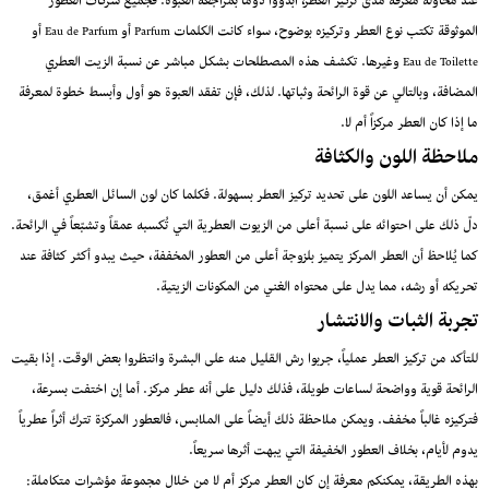
عند محاولة معرفة مدى تركيز العطر، ابدؤوا دومًا بمراجعة العبوة. فجميع شركات العطور
الموثوقة تكتب نوع العطر وتركيزه بوضوح، سواء كانت الكلمات Parfum أو Eau de Parfum أو
Eau de Toilette وغيرها. تكشف هذه المصطلحات بشكل مباشر عن نسبة الزيت العطري
المضافة، وبالتالي عن قوة الرائحة وثباتها. لذلك، فإن تفقد العبوة هو أول وأبسط خطوة لمعرفة
ما إذا كان العطر مركزاً أم لا.
ملاحظة اللون والكثافة
يمكن أن يساعد اللون على تحديد تركيز العطر بسهولة. فكلما كان لون السائل العطري أغمق،
دلّ ذلك على احتوائه على نسبة أعلى من الزيوت العطرية التي تُكسبه عمقاً وتشبّعاً في الرائحة.
كما يُلاحظ أن العطر المركز يتميز بلزوجة أعلى من العطور المخففة، حيث يبدو أكثر كثافة عند
تحريكه أو رشه، مما يدل على محتواه الغني من المكونات الزيتية.
تجربة الثبات والانتشار
للتأكد من تركيز العطر عملياً، جربوا رش القليل منه على البشرة وانتظروا بعض الوقت. إذا بقيت
الرائحة قوية وواضحة لساعات طويلة، فذلك دليل على أنه عطر مركز. أما إن اختفت بسرعة،
فتركيزه غالباً مخفف. ويمكن ملاحظة ذلك أيضاً على الملابس، فالعطور المركزة تترك أثراً عطرياً
يدوم لأيام، بخلاف العطور الخفيفة التي يبهت أثرها سريعاً.
بهذه الطريقة، يمكنكم معرفة إن كان العطر مركز أم لا من خلال مجموعة مؤشرات متكاملة: