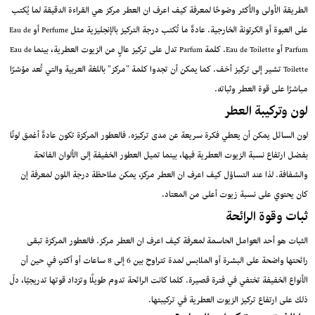
الطريقة الأولى والأكثر وضوحًا لمعرفة كيف اعرف ان العطر مركز هي القراءة الدقيقة لما يُكتب
على العبوة أو الكرتونة الخارجية. عادةً ما تُكتب درجة التركيز بالإنجليزية مثل Perfume أو Eau de
Parfum أو Eau de Toilette. كلمة Parfum تدل على تركيز عالٍ من الزيوت العطرية، بينما Eau de
Toilette تشير إلى تركيز أخف. كما يمكن أن تجدوا كلمة "مركز" باللغة العربية والتي تُعد مؤشرًا
مباشرًا على قوة العطر وثباته.
لون وتركيبة العطر
لون السائل يمكن أن يعطي فكرة سريعة عن مدى تركيزه. فالعطور المركزة تكون عادةً أغمق لونًا
بفضل ارتفاع نسبة الزيوت العطرية فيها، بينما تميل العطور الخفيفة إلى الألوان الفاتحة
والشفافة. لذا عند التساؤل كيف اعرف ان العطر مركز، يمكن ملاحظة درجة اللون لمعرفة إن
كان يحتوي على نسبة زيوت أعلى من المعتاد.
ثبات وقوة الرائحة
الثبات هو أحد العوامل الحاسمة لمعرفة كيف اعرف ان العطر مركز. فالعطور المركزة تبقى
رائحتها واضحة على البشرة أو الملابس لمدة تتراوح بين 6 إلى 8 ساعات أو أكثر، في حين أن
الأنواع الخفيفة تختفي في فترة قصيرة. كلما كانت الرائحة تدوم طويلًا وتزداد قوتها تدريجيًا، دلّ
ذلك على ارتفاع تركيز الزيوت العطرية في تركيبتها.