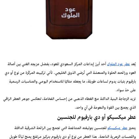
يُعد
عطر عود الملوك
أحد أبرز إبداعات المركز السعودي للعود، بفضل مزيجه الغني بين أصالة
العود ورائحته الحلوة والمنعشة التي تُرضي الذوق الخليجي. تأتي تركيبته المركّزة من نوع أو دي
بارفيوم بثبات يدوم لساعات طويلة، ما يجعله مثاليًا للاستخدام اليومي والمناسبات الرسمية
على حدّ سواء.
تزيد الزجاجة البنية الداكنة مع الغطاء الذهبي من إحساس الفخامة، لتعكس جوهر العطر الراقي
الذي يجمع بين القوة والنعومة في آنٍ واحد.
عطر ميكسيكو أو دي بارفيوم للجنسين
يتميّز
عطر ميكسيكو
للجنسين بتوليفته المتناغمة التي تجمع بين الرائحة الشرقية الدافئة
واللمسات الزهرية الناعمة. هذا العطر من نوع أو دي بارفيوم بتركيز مرتفع يمنح ثباتًا طويل