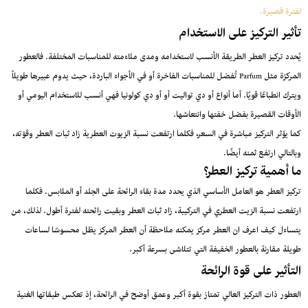
لفترة قصيرة.
تأثير التركيز على الاستخدام
يُحدد تركيز العطر الطريقة الأنسب لاستخدامه ومدى ملاءمته للمناسبات المختلفة. فالعطور
المركزة مثل Parfum تُفضل للمناسبات الفاخرة أو في الأجواء الباردة، حيث يدوم عبيرها طويلاً
ويترك انطباعًا قويًا. أما أنواع أو دي تواليت أو أو دي كولونيا فهي أنسب للاستخدام اليومي أو
الأوقات القصيرة بفضل خفتها وانتعاشها.
كما يؤثر التركيز مباشرة في السعر، فكلما ارتفعت نسبة الزيوت العطرية زاد ثبات العطر وقوّته،
وبالتالي ارتفع ثمنه أيضًا.
ما أهمية تركيز العطر؟
تركيز العطر هو العامل الأساسي الذي يحدد مدة بقاء الرائحة على الجلد أو الملابس. فكلما
ارتفعت نسبة الزيت العطري في التركيبة، زاد ثبات العطر وبقيت رائحته لفترة أطول. لذلك، من
يتساءل كيف اعرف ان العطر مركز يمكنه ملاحظة أن العطر المركز يظل محسوسًا لساعات
طويلة مقارنة بالعطور الخفيفة التي تتلاشى بسرعة أكبر.
التأثير على قوة الرائحة
العطور ذات التركيز العالي تمتاز بقوة أكبر وعمق أوضح في الرائحة، إذ تعكس طبقاتها الغنية