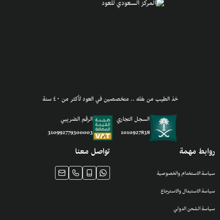
خذ الطيب من هَله .. متخصصين في العود لأكثر من ٤٠ سنة
السجل التجاري
الرقم الضريبي
1010927838
310992779300003
روابط مهمة
تواصل معنا
سياسة الاستخدام والخصوصية
سياسة الاستبدال والاسترجاع
سياسة الشحن الدولي