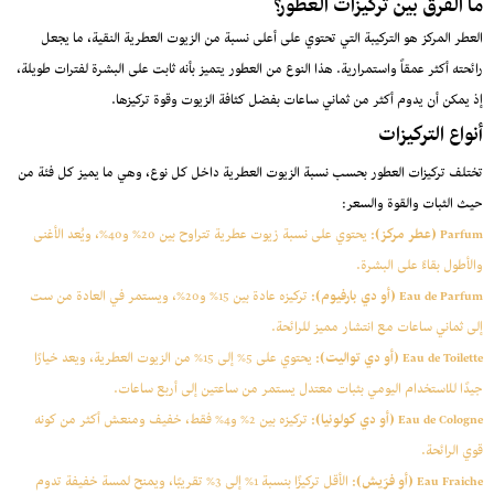
ما الفرق بين تركيزات العطور؟
العطر المركز هو التركيبة التي تحتوي على أعلى نسبة من الزيوت العطرية النقية، ما يجعل
رائحته أكثر عمقاً واستمرارية. هذا النوع من العطور يتميز بأنه ثابت على البشرة لفترات طويلة،
إذ يمكن أن يدوم أكثر من ثماني ساعات بفضل كثافة الزيوت وقوة تركيزها.
أنواع التركيزات
تختلف تركيزات العطور بحسب نسبة الزيوت العطرية داخل كل نوع، وهي ما يميز كل فئة من
حيث الثبات والقوة والسعر:
Parfum (عطر مركز):
يحتوي على نسبة زيوت عطرية تتراوح بين 20% و40%، ويُعد الأغنى
والأطول بقاءً على البشرة.
Eau de Parfum (أو دي بارفيوم):
تركيزه عادة بين 15% و20%، ويستمر في العادة من ست
إلى ثماني ساعات مع انتشار مميز للرائحة.
Eau de Toilette (أو دي تواليت):
يحتوي على 5% إلى 15% من الزيوت العطرية، ويعد خيارًا
جيدًا للاستخدام اليومي بثبات معتدل يستمر من ساعتين إلى أربع ساعات.
Eau de Cologne (أو دي كولونيا):
تركيزه بين 2% و4% فقط، خفيف ومنعش أكثر من كونه
قوي الرائحة.
Eau Fraiche (أو فرَيش):
الأقل تركيزًا بنسبة 1% إلى 3% تقريبًا، ويمنح لمسة خفيفة تدوم