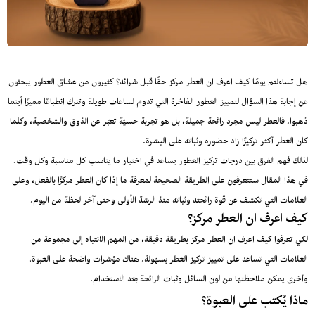
هل تساءلتم يومًا كيف اعرف ان العطر مركز حقًا قبل شرائه؟ كثيرون من عشاق العطور يبحثون
عن إجابة هذا السؤال لتمييز العطور الفاخرة التي تدوم لساعات طويلة وتترك انطباعًا مميزًا أينما
ذهبوا. فالعطر ليس مجرد رائحة جميلة، بل هو تجربة حسيّة تعبّر عن الذوق والشخصية، وكلما
كان العطر أكثر تركيزًا زاد حضوره وثباته على البشرة.
لذلك فهم الفرق بين درجات تركيز العطور يساعد في اختيار ما يناسب كل مناسبة وكل وقت.
في هذا المقال ستتعرفون على الطريقة الصحيحة لمعرفة ما إذا كان العطر مركزًا بالفعل، وعلى
العلامات التي تكشف عن قوة رائحته وثباته منذ الرشة الأولى وحتى آخر لحظة من اليوم.
كيف اعرف ان العطر مركز؟
لكي تعرفوا كيف اعرف ان العطر مركز بطريقة دقيقة، من المهم الانتباه إلى مجموعة من
العلامات التي تساعد على تمييز تركيز العطر بسهولة. هناك مؤشرات واضحة على العبوة،
وأخرى يمكن ملاحظتها من لون السائل وثبات الرائحة بعد الاستخدام.
ماذا يُكتب على العبوة؟