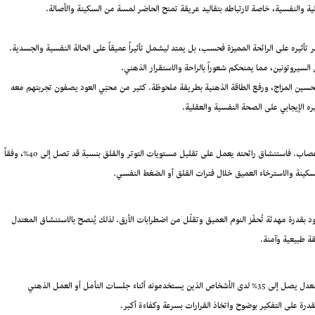
لية والنفسية، خاصة لارتباطه بتقاليد عريقة تمنح الحاضر لمسة من السكينة والأصالة.
ر تأثيره على الرائحة المميزة فحسب، بل يمتد ليشمل تأثيراً عميقاً على الحالة النفسية والجسدية.
سيروتونين، مما يمنحكم شعوراً بالراحة والاستقرار الذهني.
 تحسين المزاج، ورفع الطاقة الذهنية بطريقة ملحوظة. كثير من محبّي العود يصفون تجربتهم معه
ره الإيجابي على الصحة النفسية والعقلية.
يملك عطر العود الطبيعي تأثيراً فوريّاً على الحالة النفسية بفضل خصائصه المريحة للأعصاب. فاستنشاق رائحته يعمل على تقليل مستويات التوتر والقلق بنسبة قد تصل إلى 40%، وفقاً
سكينة والاسترخاء العميق خلال فترات القلق أو الضغط النفسي.
ود بقدرة مهدئة تُحفّز النوم العميق وتقلّل من اضطرابات الأرق. لذلك يُنصح بالاستنشاق المعتدل
ة طبيعية وآمنة.
أظهرت التجارب أن استنشاق عطر العود الطبيعي يرفع من مستوى التركيز والإنتاجية بمعدل يصل إلى 35% لدى الأشخاص الذين يستخدمونه أثناء جلسات التأمل أو العمل الذهني
لقدرة على التفكير بوضوح واتخاذ القرارات بسرعة وكفاءة أكبر.