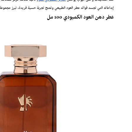
منذ الثمانينات وحتى اليوم، يواصل
المركز السعودي للعود
تأكيد مكانته كرمز للفخامة و
إبداعاته التي تجسد فوائد عطر العود الطبيعي وتمنح تجربة حسية فريدة، تبرز مجموع
عطر دهن العود الكمبودي 100 مل