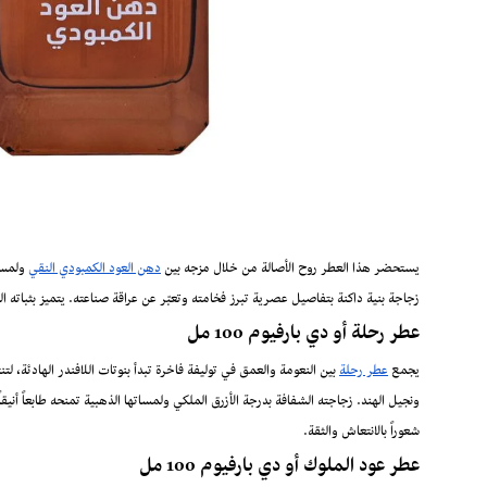
يستحضر هذا العطر روح الأصالة من خلال مزجه بين
دهن العود الكمبودي النقي
ولمسة 
زجاجة بنية داكنة بتفاصيل عصرية تبرز فخامته وتعبّر عن عراقة صناعته. يتميز بثباته العا
عطر رحلة أو دي بارفيوم 100 مل
يجمع
عطر رحلة
بين النعومة والعمق في توليفة فاخرة تبدأ بنوتات اللافندر الهادئة
ونجيل الهند. زجاجته الشفافة بدرجة الأزرق الملكي ولمساتها الذهبية تمنحه طابعاً أني
شعوراً بالانتعاش والثقة.
عطر عود الملوك أو دي بارفيوم 100 مل