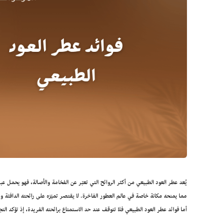
يُعد عطر العود الطبيعي من أكثر الروائح التي تعبّر عن الفخامة والأصالة، فهو يحمل ع
مما يمنحه مكانة خاصة في عالم العطور الفاخرة. لا يقتصر تميّزه على رائحته الدافئة والج
أما فوائد عطر العود الطبيعي فلا تتوقف عند حد الاستمتاع برائحته الفريدة، إذ تؤكد ا