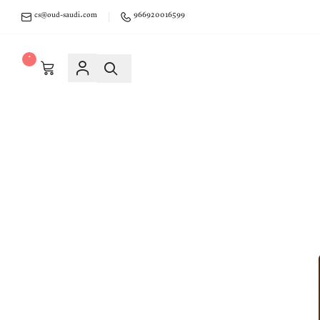
cs@oud-saudi.com
966920016599
٠