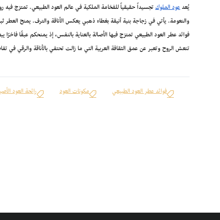
يُعد
عود الملوك
تجسيداً حقيقياً للفخامة الملكية في عالم العود الطبيعي. تمتزج فيه رو
والنعومة. يأتي في زجاجة بنية أنيقة بغطاء ذهبي يعكس الأناقة والترف. يمنح العطر ثبا
فوائد عطر العود الطبيعي تمتزج فيها الأصالة بالعناية بالنفس، إذ يمنحكم عبقًا فاخرً
تنعش الروح وتعبر عن عمق الثقافة العربية التي ما زالت تحتفي بالأناقة والرقي في تفاص
فوائد عطر العود الطبيعي
مكونات العود
رائحة العود الأصي