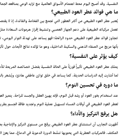
النفسية. وقد أصبح اليوم محط اهتمام الأسواق العالمية مع تزايد الوعي بمنافعه الجما
ما هي فوائد عطر العود الطبيعي؟
يُعتبر عطر العود الطبيعي من أكثر العطور التي تجمع بين الفخامة والفائدة، إذ لا يقتص
تعمل مركباته الطبيعية على دعم الجهاز العصبي وتنشيط إفراز هرمونات السعادة مثل ال
تتجاوز فوائد عطر العود الطبيعي حدود الرائحة؛ فهو يساعد على تهدئة التوتر اليومي،
بأنها مزيج من الصفاء الذهني والسكينة الداخلية، وهو ما تؤكده نتائج الأبحاث حول تأثي
كيف يؤثر على النفسية؟
لما أشارت إليه الدراسات الحديثة. كما يساعد في خلق توازن عاطفي هادئ، ويُشعر بال
ما دوره في تحسين النوم؟
عند استخدام بخور العود أو رشه قبل النوم، فإنه يهيئ العقل والجسد للراحة. يتميز الع
لعطر العود الطبيعي في أوقات المساء لتسهيل عملية النوم وتجديد طاقة الجسم بطريق
هل يرفع التركيز والأداء؟
المكثف. فالمركبات العطرية التي يحتويها تنشّط الدورة الدموية في الدماغ، مما يعزز ا