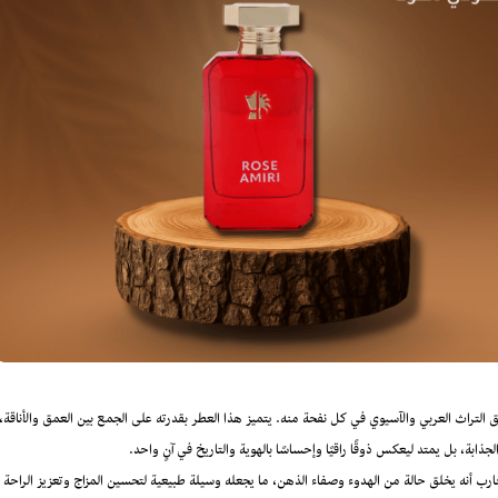
بق التراث العربي والآسيوي في كل نفحة منه. يتميز هذا العطر بقدرته على الجمع بين العمق والأناقة،
ذابة، بل يمتد ليعكس ذوقًا راقيًا وإحساسًا بالهوية والتاريخ في آنٍ واحد.
لتجارب أنه يخلق حالة من الهدوء وصفاء الذهن، ما يجعله وسيلة طبيعية لتحسين المزاج وتعزيز الراحة