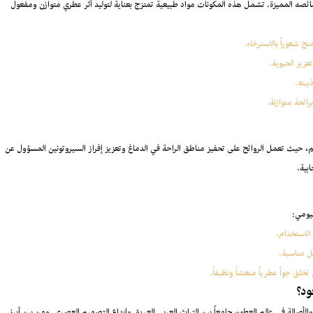
ائصه المميزة. تشمل هذه المكونات مواد طبيعية تمتزج بعناية لتوليد أثر عطري متوازن ومفعول
ح شعوراً بالاسترخاء.
زيز الحيوية.
بيته.
ائحة متوازنة.
، حيث تعمل الروائح على تحفيز مناطق الراحة في الدماغ وتعزيز إفراز السيروتونين المسؤول عن
بية.
يومي:
الاستخدام.
كل مناسبة.
ق جواً عطرياً منعشاً ونظيفاً.
ود؟