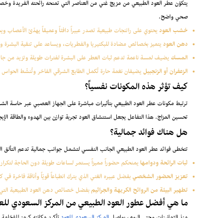
يتكوّن عطر العود الطبيعي من مزيج غني من العناصر التي تمنحه رائحته الفريدة وخص
صحي واضح.
خشب العود
يحتوي على راتنجات طبيعية تصدر عبيراً دافئاً وعميقاً يهدّئ الأعصاب ويمن
دهن العود
يتميز بخصائص مضادة للبكتيريا والفطريات، ويساعد على تنقية البشرة وتع
المسك
يضيف لمسة ناعمة تدعم ثبات العطر على البشرة لفترات طويلة وتزيد من جاذ
الزعفران أو الزنجبيل
يضيفان نغمة حارة تُكمل الطابع الشرقي الفاخر وتُنشّط الحواس بر
كيف تؤثر هذه المكونات نفسياً؟
ترتبط مكونات عطر العود الطبيعي بتأثيرات مباشرة على الجهاز العصبي عبر حاسة الشم
تحسين المزاج. هذا التفاعل يجعل استنشاق العود تجربة توازن بين الهدوء والطاقة الإيجا
هل هناك فوائد جمالية؟
تتخطى فوائد عطر العود الطبيعي الجانب النفسي لتشمل جوانب جمالية تدعم التألق ال
ثبات الرائحة ودوامها
يمنحكم حضوراً مميزاً يستمر لساعات طويلة دون الحاجة لتكرار 
تعزيز الحضور الشخصي
بفضل عبيره الغني الذي يترك انطباعاً قويّاً وأناقة فاخرة في 
تطهير البيئة من الروائح الكريهة والجراثيم
بفضل خصائص دهن العود الطبيعية التي تخل
ما هي أفضل عطور العود الطبيعي من المركز السعودي للع