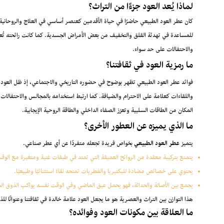
لماذا يُعد العود جزءًا من التراث؟
كان عطر العود الطبيعي حاضرًا في حياة الأقدمين كعنصر أساسي في العلاج والروحاني
للمساعدة في تهدئة القلق والتخفيف من بعض الأمراض الجسدية. كما كانت رائحته تُعتبر
والاحتفالات على حد سواء.
ما رمزية العود في ثقافتنا؟
فوائد عطر العود الطبيعي تظهر بوضوح في حضوره التاريخي والاجتماعي، إذ ظل العود عبر ال
واللقاءات كعلامة على الاحترام والضيافة. كما ارتبط استخدامه بالمجالس والاحتفالات ا
المكان من الطاقات السلبية وتعزز الصفاء الداخلي والطاقة الروحية الإيجابية.
ما الذي يميزه عن العطور الأخرى؟
يتميز
عطر العود الطبيعي
بخواص فريدة تجعله متفردًا عن أي عطر صناعي.
يتمتع بتركيبة معقدة من الروائح العميقة التي تمتد في طبقات غنية ومتغيرة مع الوق
يحتوي على خصائص مضادة للبكتيريا والفطريات تمنحه نقاءً استثنائيًا وطبيعيًا.
يجمع بين الأصالة والحداثة، فهو يحمل عبق الماضي وفي الوقت نفسه يواكب الذوق ال
هذا التوازن بين التراث والعصرية هو ما يجعل العود علامة خالدة في ثقافتنا وعنوانًا للذ
ما العلاقة بين مكونات العود وفوائده؟