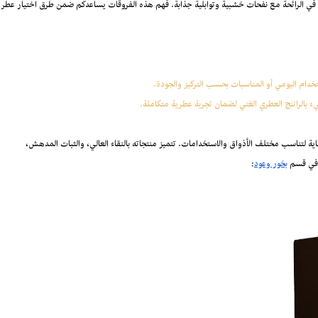
ازن في الرائحة مع نفحات خشبية وتوابلية جذابة. فهم هذه الفروقات يساعدكم ضمن طرق اختيار عطر
ستخدام اليومي أو المناسبات بحسب التركيز والجودة.
ليء بالراتنج العطري الغني لضمان تجربة عطرية متكاملة.
ية لتناسب مختلف الأذواق والاستخدامات. تتميز منتجاته بالنقاء العالي، والثبات المدهش،
ا في قسم
بخور وعود
: