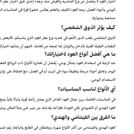
اختيار العود لا ينفصل عن نوع المناسبة والغرض منه، وهذه إحدى طرق اختيار عطر الع
اليومي وأجواء العمل، بينما العود الكثيف والفخم يعكس حضورًا قويًا في المناسبات ال
متناغمة ومتوازنة.
كيف يؤثر الذوق الشخصي؟
الذوق الشخصي يلعب الدور الأهم في تحديد نوع عطر العود الذي يناسبكم. فالبعض ينج
النفحات الثقيلة الغنية بالدخان والتوابل لما تمنحه من فخامة. المهم أن يتناغم اختي
ما هي أفضل أنواع العود لاختياراتك؟
عند الرغبة في استخدام العود بشكل يومي، يُفضل أن تختاروا الأنواع ذات الروائح المعتد
اليوم، وتخلق أجواءً مريحة ولطيفة سواء في البيت أو في العمل، مع الحفاظ على تواز
الاستخدام اليومي.
أي الأنواع تناسب المناسبات؟
في المناسبات الخاصة، يبرز جمال العود الفاخر الذي يحمل رائحة قوية وثباتًا عالياً ي
العود الهندي أو الكمبودي عالي الجودة نظرًا لما يقدمانه من عبير غني يملأ المكان ويترك 
ما الفرق بين الفيتنامي والهندي؟
العود الهندي والفيتنامي من أكثر الأنواع شهرة، ويختلفان في الطابع والرائحة رغم اشتر