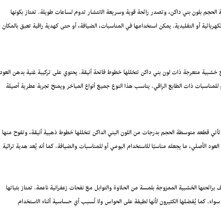
الحجم بلون بني داكن، وتصدر رائحة قوية وسريعة الانتشار تدوم لساعات طويلة. تمتاز بكونها
ء الكهربائية أو التقليدية. يمكن استخدامها في المناسبات، الضيافة، أو حتى كهدية راقية تعبق بالمكان
طع خشبية متعرجة ذات لون بني داكن تتخللها خطوط فاتحة أنيقة. يحتوي على تركيبة غنية بدهن العود
أو للمناسبات ذات الطابع الراقي. يناسب هذا النوع جميع أنواع المباخر ويمنح تجربة عطرية أصيلة
ة. تأتي قطعه متوسطة الحجم بدرجات من اللون البني الداكن تتخللها خطوط ذهبية أنيقة، وتفوح منها
د الأصلي، ما يجعله مناسبًا للاستخدام اليومي أو للمناسبات والضيافة. كما أنه يُعد هدية تراثية
 برائحتها الخشبية الممزوجة بلمسة من الحلاوة والتوابل مع نفحات زعفرانية ناعمة. تمتاز بثباتها
اء. كما يُفضلها الكثيرون لأنها لطيفة على الحواس ولا تُسبب أي حساسية أثناء الاستخدام