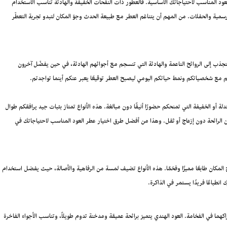
ود المناسب لاحتياجاتك الأساسية. فالعطور ذات النفحات الخفيفة والهادئة تناسب الاستخدام
رسمية والحفلات. من المهم أن يتناغم العطر مع طبيعة الحدث وجوّ المكان لتبدو تجربة التعطّر
ذب إلى الروائح الناعمة والهادئة التي تنسجم مع أجوائهم الهادئة، في حين يفضّل آخرون
اركم مع شخصياتكم ونمط حياتكم اليومي ليصبح العطر توقيعًا يعبر عنكم أينما تواجدتم.
لة أو الخفيفة التي تمنحكم حضورًا أنيقًا دون مبالغة. هذه الأنواع تمتاز بثبات جيد يرافقكم طوال
ن الرائحة دون إزعاج أو ثقل. وهذا من أفضل طرق اختيار عطر العود المناسب لاحتياجاتك في
منح المكان طابعًا مميزًا وفخمًا. هذه الأنواع تضيف لمسة من الرفاهية والأصالة، حيث يفضل استخدام
انطباعًا فريدًا يستمر في الذاكرة.
اكهما في الفخامة. العود الهندي يتميز برائحة عميقة ومدخنة تدوم طويلاً، وتناسب الأجواء الفاخرة