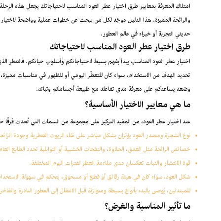
امتلاك المعرفة بمعايير طرق اختيار عطر العود المناسب لاحتياجاتك يجعل هذه الرحلة أ
والرائحة المميزة. هذا الدليل موجّه لكل من يبحث عن خطوات عملية وواضحة لاختيار 
حديثي التجربة أو خبراء في عالم العطور.
طرق اختيار عطر العود المناسب لاحتياجاتك
اختيار عطر العود المناسب يبدأ بفهم بسيط لاحتياجاتكم وأسلوب حياتكم. فالعطر الذ
تحديد الهدف من الاستخدام، سواء كان للتعطّر اليومي أو للظهور في مناسبات مميزة، يش
وضعه يساعدكم على معرفة مدى تفاعله مع طبيعة أجسامكم وثباته.
ما هي معايير الاختيار الأساسية؟
عند اختيار عطر العود، من المفيد التركيز على مجموعة من السمات التي تُحدث فرقًا حقي
نوع الشجرة ومصدر العود يؤثران بشكل مباشر على نقاء الزيوت العطرية وجودة الرائحة
خصائص الرائحة مثل العمق، الحلاوة، والنفحات الخشبية أو التوابلية تحدد الطابع العام
قوة الانتشار والثبات تعكسان مدى ملاءمة العطر لفترات اليوم المختلفة.
شكل العود، سواء كان في هيئة رقائق أو قطع أو مسحوق، يتحكم في سهولة الاستخدام 
للمبتدئين، يُوصى بالبدء بأنواع بسيطة ومتوازنة قبل الانتقال إلى العطور النادرة والفاخرة
ما تأثير المناسبة والغرض؟