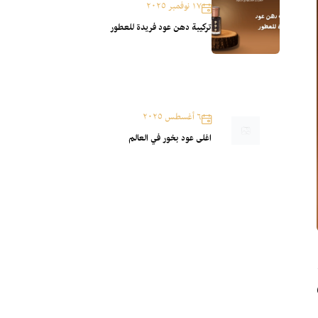
١٧ نوفمبر ٢٠٢٥
تركيبة دهن عود فريدة للعطور
٦ أغسطس ٢٠٢٥
اغلى عود بخور في العالم