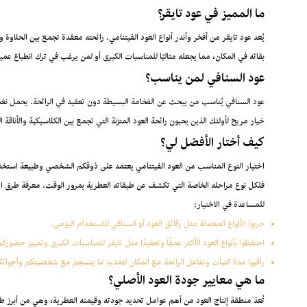
ما المميز في عود تايقر؟
يُعد عود تايقر من أفخر وأندر أنواع العود الفيتنامي. رائحته معقدة تجمع بين الحلاوة و
بقائه في المكان، مما يجعله مثاليًا للمناسبات الكبرى أو لمن يرغب في ترك انطباع عميق 
عود السنافي لمن يناسب؟
عود السنافي يُناسب من يبحث عن الفخامة البسيطة دون تعقيد في الرائحة. يحمل نغمات
خيار مريح لأولئك الذين يحبون رائحة العود المتزنة التي تجمع بين الكلاسيكية والأناقة ال
كيف أختار الأفضل لي؟
اختيار النوع المناسب من العود الفيتنامي يعتمد على ذوقكم الشخصي وطبيعة استخدامك
فلكل نوع مراحله الخاصة التي تكشف عن طبقاته العطرية بمرور الوقت. معرفة طرق اخت
للمساعدة في الاختيار:
جربوا الأنواع المعتدلة مثل رقائق العود أو السنافي للاستخدام اليومي.
احتفظوا بأنواع العود الأكثر عمقًا وتعقيدًا مثل تايقر للمناسبات الكبرى وتمييز حضوركم
راقبوا مدة الثبات وتفاعل الرائحة مع المكان لتحديد ما ينسجم مع شخصيتكم وأجوائ
ما هي معايير جودة العود الأصلي؟
تُعدّ منطقة إنتاج العود من أهم عوامل تحديد جودته وقيمته العطرية، وهي من أبرز طرق 