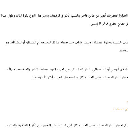
الحرارة العطرية، تُعبّر عن طابع فاخر يناسب الأذواق الرفيعة. يتميز هذا النوع بقوة ثباته وطول مدة
بطابعٍ عطريٍ فاخرٍ لا يُنسى.
 خشبية وحلوة معتدلة، ويتميّز بثبات جيد يجعله ملائمًا للاستخدام المنتظم أو للضيافة. هو
يومية.
م اليومي أو المناسباتي. الطريقة المثلى هي تجربة العود ومتابعة تطور رائحته بعد احتراقه،
يار عطر العود المناسب لاحتياجاتك هنا ستجعل التجربة أكثر دقة ومتعة.
.
كم المفضلة.
اختيار عطر العود المناسب لاحتياجاتك التي تساعد على التمييز بين الأنواع الفاخرة والعادية.