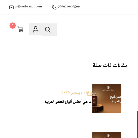
cs@oud-saudi.com
966920016599
٠
مقالات ذات صلة
١١ ديسمبر ٢٠٢٥
ما هي أفضل أنواع العطر العربية