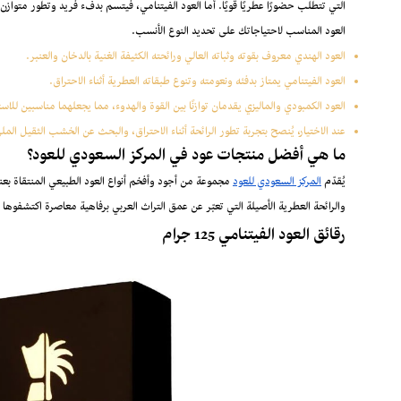
التي تتطلب حضورًا عطريًا قويًا. أما العود الفيتنامي، فيتسم بدفء فريد وتطور متو
العود المناسب لاحتياجاتك على تحديد النوع الأنسب.
العود الهندي معروف بقوته وثباته العالي ورائحته الكثيفة الغنية بالدخان والعنبر.
العود الفيتنامي يمتاز بدفئه ونعومته وتنوع طبقاته العطرية أثناء الاحتراق.
العود الكمبودي والماليزي يقدمان توازنًا بين القوة والهدوء، مما يجعلهما مناسبين للا
عند الاختيار، يُنصح بتجربة تطور الرائحة أثناء الاحتراق، والبحث عن الخشب الثقيل الم
ما هي أفضل منتجات عود في المركز السعودي للعود؟
يُقدّم
المركز السعودي للعود
مجموعة من أجود وأفخم أنواع العود الطبيعي المنتقاة بعنا
والرائحة العطرية الأصيلة التي تعبّر عن عمق التراث العربي برفاهية معاصرة اكتشفوه
رقائق العود الفيتنامي 125 جرام