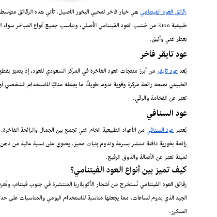
رقائق العود الفيتنامي
هي خيار فاخر لمحبي البخور الأصيل. تأتي هذه الرقائق متوسطة 
طبيعية 100٪ من خشب العود الفيتنامي الأصلي، وتناسب جميع أنواع المباخر سوا
بعطر غني وأنيق.
عود تايقر فاخر
يُعد
عود تايقر
من أبرز منتجات العود الفاخرة في المركز السعودي للعود، إذ يتميّز بق
الطبيعي تمنحه رائحة مركزة وقوية تدوم طويلاً، ما يجعله مثاليًّا للاستخدام الشخصي 
تعبّر عن الفخامة والرقي.
عود السنافي
يُعتبر
عود السنافي
من الأعواد الطبيعية الخام التي تجمع بين الجمال والرائحة الفاخر
رائحة بخورية دافئة تنتشر بسرعة وتدوم بثبات مميز. يحتوي على نسبة عالية من دهن العو
ثمينة تعبّر عن الأصالة والذوق الرفيع.
كيف تميز بين أنواع العود الفيتنامي؟
رقائق العود الفيتنامي تُستخرج من أشجار الأكويلاريا المنتشرة في جنوب فيتنام، وتُعرف
الجيد الذي يدوم لساعات، مما يجعلها مناسبة للاستخدام اليومي والمناسبات على حد سو
المتكرر.