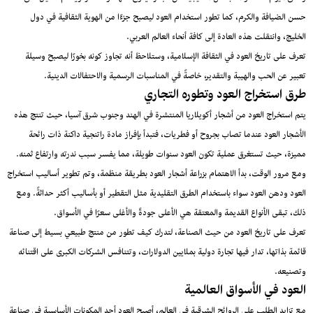
حسن الضيافة والكرم، كما تطور استخدام العود ليصبح جزءًا من الهوية الثقافية في دول
الخليج، وانتقلت هذه العادة إلى كافة أنحاء العالم العربي.
تعرف على تاريخ العود في الثقافة الإسلامية، وستلاحظ أنه تجاوز كونه بخورًا ليصبح وسيلة
تعبير عن الحب والهيبة والتقدير، خاصةً في المناسبات الرسمية والاحتفالات الدينية.
طرق استخراج العود وتطوره التجاري
يتم استخراج العود من أشجار أكويلاريا المنتشرة في الهند وجنوب شرق آسيا، حيث تنتج هذه
الأشجار العود عندما تصاب بجروح أو فطريات، فتبدأ بإفراز مادة راتنجية داكنة ذات رائحة
مميزة، حيث تستغرق عملية تكون العود سنوات طويلة، مما يفسر سبب ندرته وارتفاع ثمنه.
ومع مرور الوقت، بدأ الاهتمام بزراعة أشجار العود بطريقة منظمة، وتم تطوير أساليب استخراج
العود ودهن العود سواء باستخدام الطرق التقليدية مثل التقطير أو بأساليب أكثر حداثةً. ومع
ذلك، تبقى الأنواع القديمة والمعتقة هي الأعلى جودةً والأغلى سعرًا في الأسواق.
تعرف على تاريخ العود من حيث الصناعة، لتدرك كيف تطور من منتج طبيعي بسيط إلى صناعة
قائمة بذاتها، تدار فيها تجارة دولية بملايين الدولارات، وتتنافس الشركات الكبرى على اقتنائه
وتصنيعه.
العود في الأسواق العالمية
مع تزايد الطلب على الروائح الشرقية في العالم، أصبح العود أحد المكونات الأساسية في صناعة