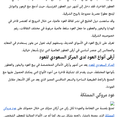
العطور الفاخرة، فقد دخل إلى أشهر دور العطور الفرنسية، حيث أدمج مع الزهور والتوابل
ليُنتج عطورًا عصرية ممزوجة بالروح الشرقية.
وقد ساهمت دول الخليج في نشر ثقافة العود عالميًا، من خلال الترويج له كعنصر فاخر في
الهدايا والبخور والعطور، ما جعل العود سلعة عالمية مرغوبة في مختلف الثقافات، رغم
خصوصيته الشرقية.
تعرف على تاريخ العود في الأسواق الحديثة، وستفهم كيف تحول من بخور يستخدم في المعابد
والمجالس إلى عنصر أساسي في أرقى العطور العالمية التي تباع بأسعار خيالية.
أرقى أنواع العود لدى المركز السعودي للعود
المركز السعودي للعود
يعد من أشهر وأرقى الأماكن المتخصصة في بيع العود والبخور والعطور
بأنواعها المختلفة، حيث يقدم لك تشكيلة فاخرة من أجود الأنواع التي يمكنك الحصول عليها مع
التمتع بالرائحة الطبيعية الساحرة والسعر التنافسي المميز الذي يعد من أقل الأسعار مقابل
الجودة.
عود مروكي المملكة
تمتع بلمسة من الفخامة والجودة لكل ركن من أركان منزلك من خلال حصولك على
عود مروكي
المملكة
الذي يتمتع بانتشار رائحته بشكل سريع، كما أنه من الأنواع المثالية للتعطير الشخصي