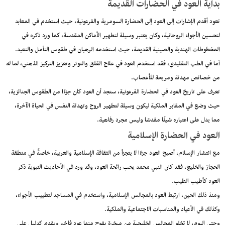
بداية العود في الحضارات القديمة
تعود أقدم الإشارات إلى العود إلى الحضارة السومرية والفرعونية، حيث استخدم في المعابد
لتحسين الأجواء الروحانية، وكان يعتبر وسيلة لتطهير الأماكن المقدسة، كما ورد ذكره في
المخطوطات الهندية والصينية القديمة، حيث استخدمه الرهبان في طقوس التأمل والتعبد.
أما في الطب التقليدي، فقد استخدم العود في علاج القلق والتوتر وتعزيز التركيز الذهني، لما له
من خصائص مهدئة ومريحة للأعصاب.
تعرف على تاريخ العود في الحضارة الفرعونية، ستجد أن العود كان جزءًا من الطقوس الجنائزية،
حيث وضع في المقابر الملكية ليكون وسيلة لتطهير الروح وتهدئة النفس في الحياة الآخرة،
مما يدل على اعتباره شيئًا مقدسًا وليس مجرد رفاهية.
العود في الحضارة الإسلامية
مع انتشار الإسلام، أصبح العود جزءًا لا يتجزأ من الثقافة الإسلامية والعربية، خاصةً في منطقة
الحجاز والخليج، فقد كان النبي محمد يحب رائحة العود، وقد ورد في الأحاديث النبوية ذكر
العود كأطيب الطيب.
ومنذ ذلك الحين، ارتبط العود بالمجالس الإسلامية، واستخدم في المساجد لتطييب الأجواء،
وكذلك في الأعياد والمناسبات الاجتماعية والملكية.
وحتى اليوم، لا تخلو المجالس الخليجية من مبخرة يفوح منها عود فاخر، ويقدم كدليل على