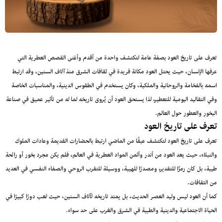
تعرف على تاريخ العود بصفة عامة لتكتشف واحدة من أقدم وأغنى القصص العطرية التي
عرفها الإنسان، حيث يحتل العود مكانة فريدة في ثقافات الشرق منذ آلاف السنين، وقد ارتبط
اسمه بالفخامة والروحانية والملكية، وكان يستخدم في الطقوس الدينية، والمناسبات الخاصة
وفي التقاليد اليومية للتعطير، لذا يستحق العود أن يُروى تاريخه لما له من تأثير عميق في صناعة
البخور والعطور حول العالم.
تعرف على تاريخ العود
تعرف على تاريخ العود لتكتشف عبقًا من الماضي ارتبط بالحضارات القديمة وعادات الملوك
والنبلاء، حيث يعد العود من أندر وأثمن المواد العطرية في العالم، فلم يكن مجرد بخور أو رائحة
طيبة، بل كان رمزًا للتقدير، ومصدرًا للهيبة، ووسيلة للتقرب الروحي والصفاء النفسي في العديد
من الثقافات.
كما أن العود ليس وليد العصر الحديث، بل يمتد تاريخه لآلاف السنين، حيث لعب دورًا كبيرًا في
الحياة الاجتماعية والدينية والطبية في الشرق والغرب على حد سواء.