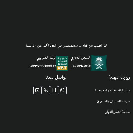
خذ الطيب من هَله .. متخصصين في العود لأكثر من ٤٠ سنة
السجل التجاري
الرقم الضريبي
1010927838
310992779300003
روابط مهمة
تواصل معنا
سياسة الاستخدام والخصوصية
سياسة الاستبدال والاسترجاع
سياسة الشحن الدولي