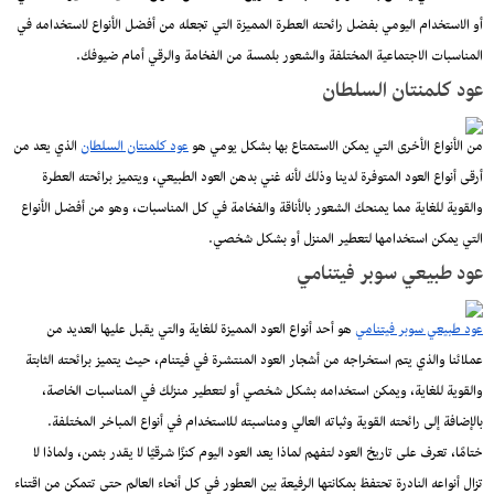
أو الاستخدام اليومي بفضل رائحته العطرة المميزة التي تجعله من أفضل الأنواع لاستخدامه في
المناسبات الاجتماعية المختلفة والشعور بلمسة من الفخامة والرقي أمام ضيوفك.
عود كلمنتان السلطان
من الأنواع الأخرى التي يمكن الاستمتاع بها بشكل يومي هو
عود كلمنتان السلطان
الذي يعد من
أرقى أنواع العود المتوفرة لدينا وذلك لأنه غني بدهن العود الطبيعي، ويتميز برائحته العطرة
والقوية للغاية مما يمنحك الشعور بالأناقة والفخامة في كل المناسبات، وهو من أفضل الأنواع
التي يمكن استخدامها لتعطير المنزل أو بشكل شخصي.
عود طبيعي سوبر فيتنامي
عود طبيعي سوبر فيتنامي
هو أحد أنواع العود المميزة للغاية والتي يقبل عليها العديد من
عملائنا والذي يتم استخراجه من أشجار العود المنتشرة في فيتنام، حيث يتميز برائحته الثابتة
والقوية للغاية، ويمكن استخدامه بشكل شخصي أو لتعطير منزلك في المناسبات الخاصة،
بالإضافة إلى رائحته القوية وثباته العالي ومناسبته للاستخدام في أنواع المباخر المختلفة.
ختامًا، تعرف على تاريخ العود لتفهم لماذا يعد العود اليوم كنزًا شرقيًا لا يقدر بثمن، ولماذا لا
تزال أنواعه النادرة تحتفظ بمكانتها الرفيعة بين العطور في كل أنحاء العالم حتى تتمكن من اقتناء