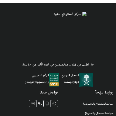
خذ الطيب من هَله .. متخصصين في العود لأكثر من ٤٠ سنة
السجل التجاري
الرقم الضريبي
1010927838
310992779300003
روابط مهمة
تواصل معنا
سياسة الاستخدام والخصوصية
سياسة الاستبدال والاسترجاع