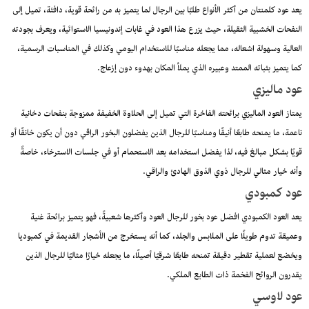
يعد عود كلمنتان من أكثر الأنواع طلبًا بين الرجال لما يتميز به من رائحة قوية، دافئة، تميل إلى
النفحات الخشبية الثقيلة، حيث يزرع هذا العود في غابات إندونيسيا الاستوائية، ويعرف بجودته
العالية وسهولة اشعاله، مما يجعله مناسبًا للاستخدام اليومي وكذلك في المناسبات الرسمية،
كما يتميز بثباته الممتد وعبيره الذي يملأ المكان بهدوء دون إزعاج.
عود ماليزي
يمتاز العود الماليزي برائحته الفاخرة التي تميل إلى الحلاوة الخفيفة ممزوجة بنفحات دخانية
ناعمة، ما يمنحه طابعًا أنيقًا ومناسبًا للرجال الذين يفضلون البخور الراقي دون أن يكون خانقًا أو
قويًا بشكل مبالغ فيه، لذا يفضل استخدامه بعد الاستحمام أو في جلسات الاسترخاء، خاصةً
وأنه خيار مثالي للرجال ذوي الذوق الهادئ والراقي.
عود كمبودي
يعد العود الكمبودي افضل عود بخور للرجال العود وأكثرها شعبيةً، فهو يتميز برائحة غنية
وعميقة تدوم طويلًا على الملابس والجلد، كما أنه يستخرج من الأشجار القديمة في كمبوديا
ويخضع لعملية تقطير دقيقة تمنحه طابعًا شرقيًا أصيلًا، ما يجعله خيارًا مثاليًا للرجال الذين
يقدرون الروائح الفخمة ذات الطابع الملكي.
عود لاوسي