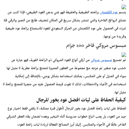
يتسم
عود الكلمنتان
برائحته الطبيعية والخفيفة فهو غني بدهن العود الطبيعي، فإذا كنت من
عشاق الروائح الفاخرة والتي تنتشر بشكل سريع في المكان لتضيف طابع من التميز والرقي فلا
تتردد في الحصول على عود الكلمنتان من المركز السعودي للعود للاستمتاع برائحة عود طبيعية
وفريدة من نوعها.
مبسوس مروكي فاخر 100 جرام
تم تصنيع
مبسوس مروكي
من أرقي أنواع العود المروكي ذو الرائحة القوية، فهو عبارة عن
خشب عود صغير تم مزجه مع مجموعة من العطور المميزة لتتمتع برائحة عطرية لا مثيل لها
سواء في المنزل أو على الملابس، يمكنك استخدامه بشكل يومي، بالإضافة إلى إمكانية
استخدامه في الأعياد والاحتفالات، لذلك لا تفوت فرصة الحصول عليه من متجرنا للتمتع برائحة لا
مثيل لها.
كيفية الحفاظ على ثبات افضل عود بخور للرجال
للحفاظ على ثبات رائحة افضل عود بخور للرجال لأطول فترة ممكنة، لا يكفي فقط اختيار نوع
جيد من العود، بل يجب اتباع خطوات مدروسة أثناء التبخير وبعده لضمان بقاء العطر الشرقي
الفاخر عالقًا في الأجواء والملابس. إليك أبرز النصائح الفعالة لزيادة ثبات رائحة العود: