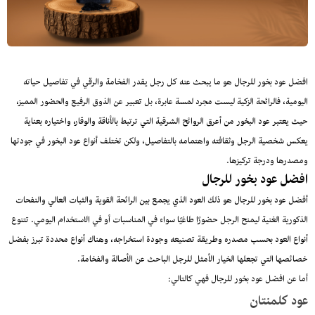
افضل عود بخور للرجال هو ما يبحث عنه كل رجل يقدر الفخامة والرقي في تفاصيل حياته
اليومية، فالرائحة الزكية ليست مجرد لمسة عابرة، بل تعبير عن الذوق الرفيع والحضور المميز،
حيث يعتبر عود البخور من أعرق الروائح الشرقية التي ترتبط بالأناقة والوقار، واختياره بعناية
يعكس شخصية الرجل وثقافته واهتمامه بالتفاصيل، ولكن تختلف أنواع عود البخور في جودتها
ومصدرها ودرجة تركيزها.
افضل عود بخور للرجال
أفضل عود بخور للرجال هو ذلك العود الذي يجمع بين الرائحة القوية والثبات العالي والنفحات
الذكورية الغنية ليمنح الرجل حضورًا طاغيًا سواء في المناسبات أو في الاستخدام اليومي. تتنوع
أنواع العود بحسب مصدره وطريقة تصنيعه وجودة استخراجه، وهناك أنواع محددة تبرز بفضل
خصائصها التي تجعلها الخيار الأمثل للرجل الباحث عن الأصالة والفخامة.
أما عن افضل عود بخور للرجال فهي كالتالي:
عود كلمنتان