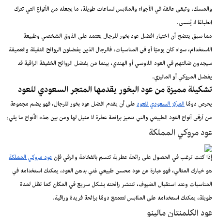
والمسك، وتبقى عالقة في الأجواء والملابس لساعات طويلة، ما يجعله من الأنواع التي تترك
انطباعًا لا يُنسى.
مما سبق يتضح أن اختيار افضل عود بخور للرجال يعتمد على الذوق الشخصي وطبيعة
الاستخدام، سواء كان يوميًا أو في المناسبات، فالرجال الذين يفضلون الروائح الثقيلة والعميقة
سيجدون ضالتهم في العود اللاوسي أو الهندي، بينما من يفضل الروائح الخفيفة الراقية قد
يفضل المروكي أو الماليزي.
تشكيلة مميزة من عود البخور يقدمها المتجر السعودي للعود
يحرص دومًا
المركز السعودي للعود
على أن يقدم افضل عود بخور للرجال، فهو يضم مجموعة
من أرقى أنواع العود الطبيعي والتي تتميز برائحة عطرة لا مثيل لها ومن بين هذه الأنواع ما يلي:
عود مروكي المملكة
إذا كنت ترغب في الحصول على رائحة عطرية تتسم بالفخامة والرقي فإن
عود مروكي المملكة
هو خيارك المثالي، فهو عبارة عن عود محسن طبيعي غني بدهن العود، يمكنك استخدامه في
المناسبات وعند استقبال الضيوف، تنتشر رائحته بشكل سريع في المكان كما تظل لمدة
طويلة، يمكنك استخدامه على الملابس لتتمتع دومًا برائحة فريدة وراقية.
عود الكلمنتان مالينو