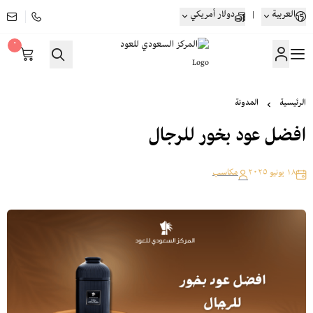
العربية
|
دولار أمريكي
٠
المركز السعودي للعود
الرئيسية
المدونة
افضل عود بخور للرجال
١٨ يونيو ٢٠٢٥
مكاسب