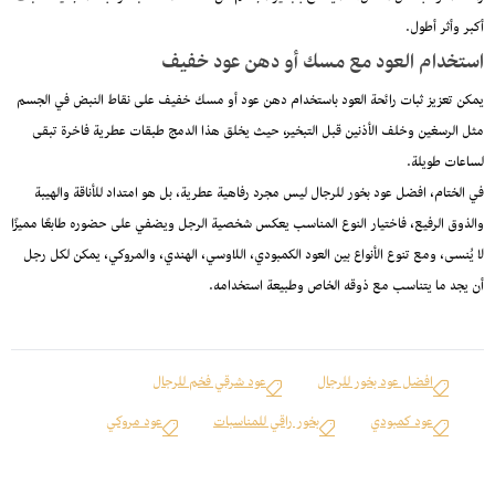
أكبر وأثر أطول.
استخدام العود مع مسك أو دهن عود خفيف
يمكن تعزيز ثبات رائحة العود باستخدام دهن عود أو مسك خفيف على نقاط النبض في الجسم
مثل الرسغين وخلف الأذنين قبل التبخير، حيث يخلق هذا الدمج طبقات عطرية فاخرة تبقى
لساعات طويلة.
في الختام، افضل عود بخور للرجال ليس مجرد رفاهية عطرية، بل هو امتداد للأناقة والهيبة
والذوق الرفيع، فاختيار النوع المناسب يعكس شخصية الرجل ويضفي على حضوره طابعًا مميزًا
لا يُنسى، ومع تنوع الأنواع بين العود الكمبودي، اللاوسي، الهندي، والمروكي، يمكن لكل رجل
أن يجد ما يتناسب مع ذوقه الخاص وطبيعة استخدامه.
افضل عود بخور للرجال
عود شرقي فخم للرجال
عود كمبودي
بخور راقي للمناسبات
عود مروكي