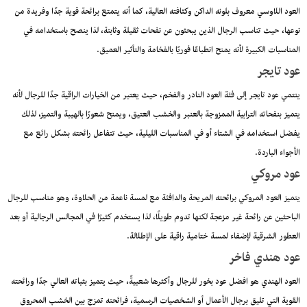
العود اللاوسي معروف بلونه الداكن وكثافته العالية، كما أنه يتمتع برائحة قوية جدًا وفريدة من
نوعها، حيث تناسب الرجال الذين يبحثون عن نفحات ثقيلة وثابتة، لذا ينصح باستخدامه في
المناسبات الكبيرة لأنه يمنح انطباعًا فوريًا بالفخامة والتأثير العميق.
عود تايجر
ينتمي عود تايجر إلى فئة العود النادر والفخم، حيث يعتبر من الخيارات الراقية جدًا للرجال لأنه
يتميز بنفحاته الترابية الممزوجة بالعنبر والخشب العتيق، ويمنح شعورًا بالهيبة والتميز، لذلك
يفضل استخدامه في الشتاء أو في المناسبات الليلية، حيث تتفاعل رائحته بشكل رائع مع
الأجواء الباردة.
عود مروكي
يتميز العود المروكي برائحته المريحة والدافئة مع لمسة ناعمة من الحلاوة، وهو مناسب للرجال
الباحثين عن رائحة غير مزعجة لكنها تدوم طويلًا، لذا يستخدم كثيرًا في المجالس الرجالية أو بعد
العطور الشرقية لإضفاء لمسة ختامية راقية على الإطلالة.
عود هندي فاخر
العود الهندي هو افضل عود بخور للرجال وأكثرها شعبيةً، حيث يتميز بثباته العالي جدًا ورائحته
القوية التي تليق برجال الأعمال أو الشخصيات الرسمية، فرائحته تمزج بين الخشب المحروق