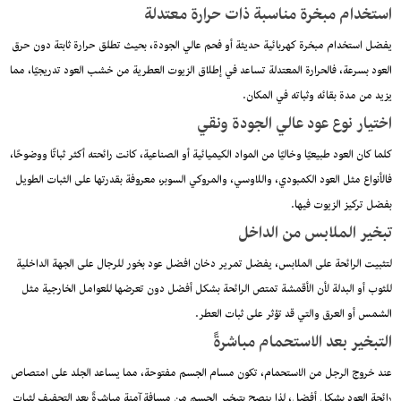
استخدام مبخرة مناسبة ذات حرارة معتدلة
يفضل استخدام مبخرة كهربائية حديثة أو فحم عالي الجودة، بحيث تطلق حرارة ثابتة دون حرق
العود بسرعة، فالحرارة المعتدلة تساعد في إطلاق الزيوت العطرية من خشب العود تدريجيًا، مما
يزيد من مدة بقائه وثباته في المكان.
اختيار نوع عود عالي الجودة ونقي
كلما كان العود طبيعيًا وخاليًا من المواد الكيميائية أو الصناعية، كانت رائحته أكثر ثباتًا ووضوحًا،
فالأنواع مثل العود الكمبودي، واللاوسي، والمروكي السوبر، معروفة بقدرتها على الثبات الطويل
بفضل تركيز الزيوت فيها.
تبخير الملابس من الداخل
لتثبيت الرائحة على الملابس، يفضل تمرير دخان افضل عود بخور للرجال على الجهة الداخلية
للثوب أو البدلة لأن الأقمشة تمتص الرائحة بشكل أفضل دون تعرضها للعوامل الخارجية مثل
الشمس أو العرق والتي قد تؤثر على ثبات العطر.
التبخير بعد الاستحمام مباشرةً
عند خروج الرجل من الاستحمام، تكون مسام الجسم مفتوحة، مما يساعد الجلد على امتصاص
رائحة العود بشكل أفضل، لذا ينصح بتبخير الجسم من مسافة آمنة مباشرةً بعد التجفيف لثبات