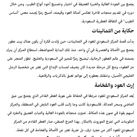
يجمع بين الجودة العالية والخبرة العميقة في اختيار وتصنيع أجود أنواع الطيب. ومن خلال
دوره في تقديم منتجات فاخرة تعكس أصالة العود وقيمته، أصبح رمزًا يُجسّد معنى “أساس
الطيب” في الثقافة العطرية السعودية.
حكاية من الثمانينات
بدأت قصة المركز السعودي للعود في الثمانينات، حين وُلدت فكرة أن يكون هناك بيت عطور
يجمع بين الأصالة والعصرية في آنٍ واحد. منذ تلك البداية المتواضعة، استطاع المركز أن يترك
بصمته في عالم العطور الرجالية، ليصبح رمزًا للتميز في السعودية والخليج. تطوّر المتجر على
مرّ العقود، ومع كل مرحلة جديدة كان يضيف لمسات الإبداع التي تعبّر عن شخصية الرجل
الخليجي الأصيل، وتنقلك بعطوره إلى عوالم تعبق بالذكريات والرفاهية.
إرث العود والفخامة
يُعد المركز السعودي للعود مرجعًا في الحفاظ على هوية العطر الفاخر الذي يجمع بين عبق
الماضي وسحر الحداثة. فالسعودية كانت وما زالت قلب العود النابض في المنطقة، والمركز
أسهم بقوة في صون هذه المكانة. تميّزت منتجاته بالجودة العالية والثبات العميق والتفرّد في
التكوينات التي تمزج الموروث بالابتكار. بهذا المزج المتقن، صار العطر القادم من المركز
السعودي للعود أكثر من مجرد ترف، بل تجربة تعبّر عن الأصالة والفخامة في كل نفحة.