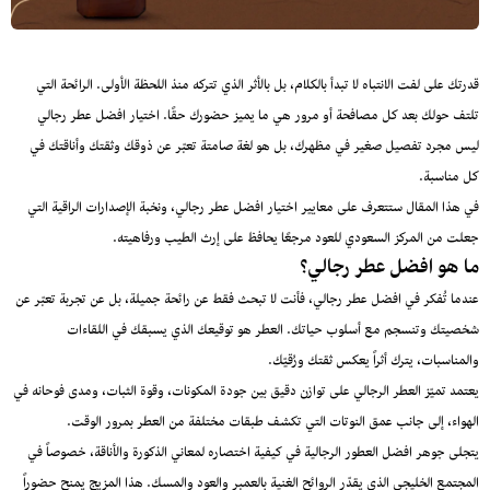
قدرتك على لفت الانتباه لا تبدأ بالكلام، بل بالأثر الذي تتركه منذ اللحظة الأولى. الرائحة التي
تلتف حولك بعد كل مصافحة أو مرور هي ما يميز حضورك حقًا. اختيار افضل عطر رجالي
ليس مجرد تفصيل صغير في مظهرك، بل هو لغة صامتة تعبّر عن ذوقك وثقتك وأناقتك في
كل مناسبة.
في هذا المقال ستتعرف على معايير اختيار افضل عطر رجالي، ونخبة الإصدارات الراقية التي
جعلت من المركز السعودي للعود مرجعًا يحافظ على إرث الطيب ورفاهيته.
ما هو افضل عطر رجالي؟
عندما تُفكر في افضل عطر رجالي، فأنت لا تبحث فقط عن رائحة جميلة، بل عن تجربة تعبّر عن
شخصيتك وتنسجم مع أسلوب حياتك. العطر هو توقيعك الذي يسبقك في اللقاءات
والمناسبات، يترك أثراً يعكس ثقتك ورُقيّك.
يعتمد تميّز العطر الرجالي على توازن دقيق بين جودة المكونات، وقوة الثبات، ومدى فوحانه في
الهواء، إلى جانب عمق النوتات التي تكشف طبقات مختلفة من العطر بمرور الوقت.
يتجلى جوهر افضل العطور الرجالية في كيفية اختصاره لمعاني الذكورة والأناقة، خصوصاً في
المجتمع الخليجي الذي يقدّر الروائح الغنية بالعمبر والعود والمسك. هذا المزيج يمنح حضوراً