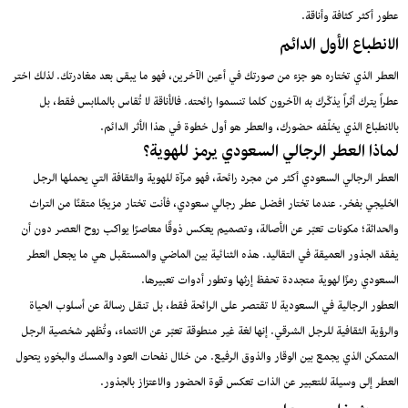
عطور أكثر كثافة وأناقة.
الانطباع الأول الدائم
العطر الذي تختاره هو جزء من صورتك في أعين الآخرين، فهو ما يبقى بعد مغادرتك. لذلك اختر
عطراً يترك أثراً يذكّرك به الآخرون كلما تنسموا رائحته. فالأناقة لا تُقاس بالملابس فقط، بل
بالانطباع الذي يخلّفه حضورك، والعطر هو أول خطوة في هذا الأثر الدائم.
لماذا العطر الرجالي السعودي يرمز للهوية؟
العطر الرجالي السعودي أكثر من مجرد رائحة، فهو مرآة للهوية والثقافة التي يحملها الرجل
الخليجي بفخر. عندما تختار افضل عطر رجالي سعودي، فأنت تختار مزيجًا متقنًا من التراث
والحداثة؛ مكونات تعبّر عن الأصالة، وتصميم يعكس ذوقًا معاصرًا يواكب روح العصر دون أن
يفقد الجذور العميقة في التقاليد. هذه الثنائية بين الماضي والمستقبل هي ما يجعل العطر
السعودي رمزًا لهوية متجددة تحفظ إرثها وتطور أدوات تعبيرها.
العطور الرجالية في السعودية لا تقتصر على الرائحة فقط، بل تنقل رسالة عن أسلوب الحياة
والرؤية الثقافية للرجل الشرقي. إنها لغة غير منطوقة تعبّر عن الانتماء، وتُظهر شخصية الرجل
المتمكن الذي يجمع بين الوقار والذوق الرفيع. من خلال نفحات العود والمسك والبخور، يتحول
العطر إلى وسيلة للتعبير عن الذات تعكس قوة الحضور والاعتزاز بالجذور.