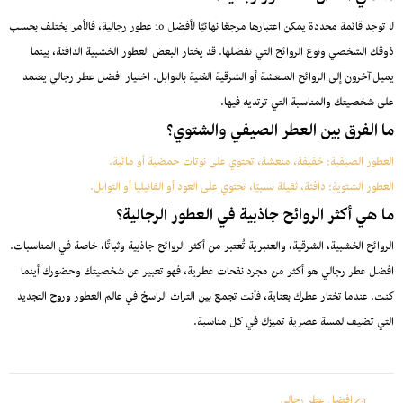
لا توجد قائمة محددة يمكن اعتبارها مرجعًا نهائيًا لأفضل 10 عطور رجالية، فالأمر يختلف بحسب
ذوقك الشخصي ونوع الروائح التي تفضلها. قد يختار البعض العطور الخشبية الدافئة، بينما
يميل آخرون إلى الروائح المنعشة أو الشرقية الغنية بالتوابل. اختيار افضل عطر رجالي يعتمد
على شخصيتك والمناسبة التي ترتديه فيها.
ما الفرق بين العطر الصيفي والشتوي؟
العطور الصيفية: خفيفة، منعشة، تحتوي على نوتات حمضية أو مائية.
العطور الشتوية: دافئة، ثقيلة نسبيًا، تحتوي على العود أو الفانيليا أو التوابل.
ما هي أكثر الروائح جاذبية في العطور الرجالية؟
الروائح الخشبية، الشرقية، والعنبرية تُعتبر من أكثر الروائح جاذبية وثباتًا، خاصة في المناسبات.
افضل عطر رجالي هو أكثر من مجرد نفحات عطرية، فهو تعبير عن شخصيتك وحضورك أينما
كنت. عندما تختار عطرك بعناية، فأنت تجمع بين التراث الراسخ في عالم العطور وروح التجديد
التي تضيف لمسة عصرية تميزك في كل مناسبة.
افضل عطر رجالي