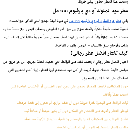
يمنحك هذا العطر حضورا يبقى طويلاً.
عطر عود الملوك أو دي بارفيوم 100 مل
يأتي
عطر عود الملوك أو دي بارفيوم 100 مل
في عبوة أنيقة تجمع البني الداكن مع لمسات
ذهبية تمنحه طابعاً ملكياً. رائحته تمزج بين عبق العود الطبيعي ونفحات البخور، مع لمسة حلاوة
منعشة تضيف توازناً راقياً.التطور العطري لهذا العطر يمنحك عبيراً بخورياً مثالياً لكل المناسبات،
بثبات وفوحان يليق بالاستخدام اليومي والهدايا الفاخرة.
كيف تختار افضل عطر رجالي؟
اختيار افضل عطر رجالي لا يعتمد فقط على الرائحة التي تعجبك لحظة تجربتها، بل هو مزيج من
عوامل دقيقة تمنحك تجربة فريدة في كل مرة تستخدم فيها العطر. إليك أهم المعايير التي
تساعدك على اتخاذ القرار الصحيح:
جودة المكونات: فالعطر الممتاز يحتوي على دهن العود الطبيعي أو الأخشاب الفاخرة التي
تمنحه عمقاً وأناقة.
ثبات الرائحة على البشرة لفترة طويلة دون أن تفقد توازنها أو تتحول إلى نغمة مزعجة.
فوحان العطر وقدرته على الانتشار في المكان دون أن يكون مزعجاً أو مبالغاً فيه.
تناسق النوتات بين المكونات العليا والوسطى والقاعية بما يخلق تركيبة متناغمة.
ملاءمة العطر للاستخدام اليومي أو للمناسبات الخاصة.