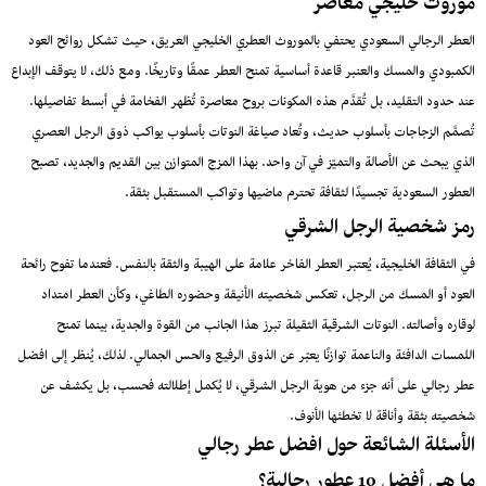
موروث خليجي معاصر
العطر الرجالي السعودي يحتفي بالموروث العطري الخليجي العريق، حيث تشكل روائح العود
الكمبودي والمسك والعنبر قاعدة أساسية تمنح العطر عمقًا وتاريخًا. ومع ذلك، لا يتوقف الإبداع
عند حدود التقليد، بل تُقدَّم هذه المكونات بروح معاصرة تُظهر الفخامة في أبسط تفاصيلها.
تُصمَّم الزجاجات بأسلوب حديث، وتُعاد صياغة النوتات بأسلوب يواكب ذوق الرجل العصري
الذي يبحث عن الأصالة والتميّز في آن واحد. بهذا المزج المتوازن بين القديم والجديد، تصبح
العطور السعودية تجسيدًا لثقافة تحترم ماضيها وتواكب المستقبل بثقة.
رمز شخصية الرجل الشرقي
في الثقافة الخليجية، يُعتبر العطر الفاخر علامة على الهيبة والثقة بالنفس. فعندما تفوح رائحة
العود أو المسك من الرجل، تعكس شخصيته الأنيقة وحضوره الطاغي، وكأن العطر امتداد
لوقاره وأصالته. النوتات الشرقية الثقيلة تبرز هذا الجانب من القوة والجدية، بينما تمنح
اللمسات الدافئة والناعمة توازنًا يعبّر عن الذوق الرفيع والحس الجمالي. لذلك، يُنظر إلى افضل
عطر رجالي على أنه جزء من هوية الرجل الشرقي، لا يُكمل إطلالته فحسب، بل يكشف عن
شخصيته بثقة وأناقة لا تخطئها الأنوف.
الأسئلة الشائعة حول افضل عطر رجالي
ما هي أفضل 10 عطور رجالية؟