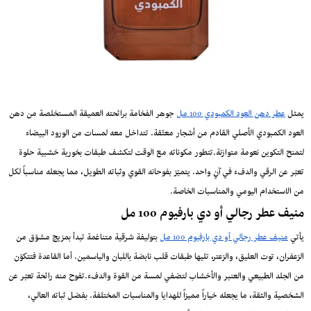
يمثل
عطر دهن العود الكمبودي 100 مل
جوهر الفخامة برائحته العميقة المستخلصة من دهن
العود الكمبودي الأصلي القادم من أشجار معتّقة. تتداخل معه لمسات من الورود البيضاء
لتمنح التكوين نعومة متوازنة.تتطور مكوناته مع الوقت لتكشف طبقات بخورية خشبية حلوة
تعبّر عن الرقي والدفء في آنٍ واحد. يتميّز بفوحانه القوي وثباته الطويل، مما يجعله مناسباً لكل
من الاستخدام اليومي والمناسبات الخاصة.
منيف عطر رجالي أو دي بارفيوم 100 مل
يأتي
منيف عطر رجالي أو دي بارفيوم 100 مل
بتوليفة شرقية متناغمة تبدأ بمزيج مشوّق من
الزعفران، توت العليق، والزعتر، تليها طبقات قلب نابضة باللبان والياسمين. أما القاعدة فتتكوّن
من الجلد الطبيعي والعنبر والأخشاب لتضفي لمسة من القوة والدفء.تفوح منه رائحة تعبّر عن
الشخصية والثقة، ما يجعله خياراً مميزاً للهدايا والمناسبات المختلفة. بفضل ثباته العالي،