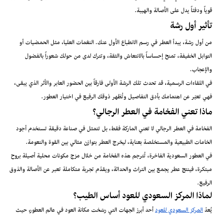
قوياً ودفئاً يدل على الأصالة والهيبة.
تأثير أول رشة
من أول رشة، يبدأ العطر في رسم الانطباع الأول عنك. النغمات العليا، مثل الحمضيات أو
التوابل الخفيفة، تمنح إحساساً بالانتعاش والثقة، وتترك لدى من حولك شعوراً بالفضول
والإعجاب.
في اللقاءات الرسمية، قد تحدث تلك الرشة الأولى فارقاً بين الحضور العابر والأثر الذي يبقى،
فهي تعبّر عن اهتمامك بأدق التفاصيل وتُظهر ذوقك الرفيع في اختيار العطور.
ماذا تعني الفخامة في العطر الرجالي؟
الفخامة في العطر الرجالي لا تعني الماركة فقط، بل تتمثل في صناعة دقيقة تستخدم أجود
الخامات الطبيعية والمستخلصة بعناية، ليخرج العطر بتوازن مثالي بين القوة والنعومة.
في العطور السعودية الفاخرة، تُترجم هذه الفخامة من خلال مزج مكونات محلية أصيلة بروح
مبتكرة، فينتج عطر يجمع بين التراث والحداثة، ويقدّم تجربة متكاملة تعبر عن الأصالة والذوق
الرفيع.
لماذا المركز السعودي للعود أساس الطيب؟
يُعدّ
المركز السعودي للعود
أحد أبرز الجهات التي رسّخت مكانة العود في عالم العطور، حيث