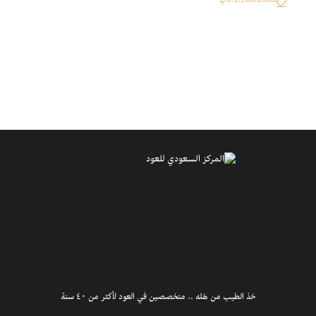
خذ الطيب من هَله .. متخصصين في العود لأكثر من ٤٠ سنة