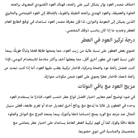
اختلاف مصدر العود يؤثر بشكل كبير على رائحته، فهناك العود الكمبودي المعروف برائحته
الحلوة والعميقة، والعود الهندي برائحته الثقيلة والقوية، بالإضافة إلى العود الفيتنامي والماليزي
اللذين يميلان إلى النعومة والتوازن، لذا فإن معرفة مصدر العود تساعدك في توقع الطابع العام
للعطر وتحديد ما إذا كان يناسب ذوقك الشخصي.
درجة تركيز العود في العطر
تحتوي بعض العطور على نسبة عالية من زيت العود، مما يمنحها طابعًا فخمًا وثباتًا طويلًا، بينما
تكون نسبة العود في عطور أخرى أقل، مما يجعلها أخف وأكثر ملاءمة للاستخدام اليومي، فإذا
كنت تفضل رائحة عود واضحة ومركزة، فاختار تركيبة يغلب عليها العود، أما إذا كنت تبحث عن
رائحة ناعمة، فاختار عطرًا يحتوي على العود ضمن مكونات متوازنة.
مزيج العود مع باقي النوتات
في ضوء توضيح أهم معايير اختيار افضل انواع عطر خشب العود، فنادرًا ما يستخدم العود
وحده في العطور، بل غالبًا ما يُدمج مع روائح أخرى لتعديل حدته أو تعزيز طابعه، فعلى سبيل
المثال عند مزجه مع الورد يمنح إحساسًا ناعمًا وأنثويًا، بينما يمنحه المزج مع التوابل والجلود
طابعًا دافئًا وقويًا، كما أن فهم تركيبة العطر العامة يساعدك على اختيار عطر يتماشى مع
شخصيتك والمناسبة التي تنوي حضورها.