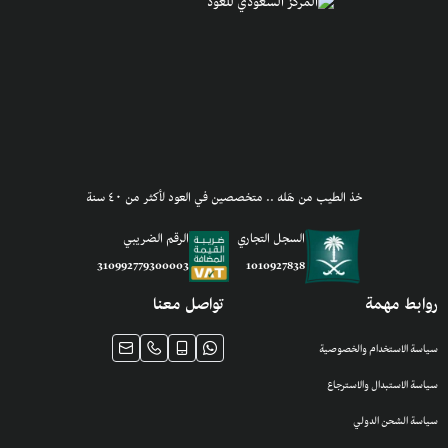
خذ الطيب من هَله .. متخصصين في العود لأكثر من ٤٠ سنة
السجل التجاري
الرقم الضريبي
1010927838
310992779300003
روابط مهمة
تواصل معنا
سياسة الاستخدام والخصوصية
سياسة الاستبدال والاسترجاع
سياسة الشحن الدولي