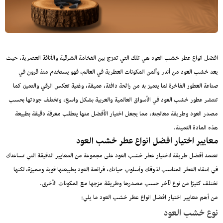
افضل انواع عطر خشب العود هي تلك التي تمزج بين الفخامة الشرقية والأناقة العصرية، حيث
يعد خشب العود من أندر وأثمن المكونات العطرية في العالم، فهو يستخدم منذ قرون في
صناعة العطور الفاخرة لما يتميز به من رائحة دافئة، عميقة، وغنية تعكس الرقي والتميز، كما
تنتشر عطور خشب العود في الأسواق العالمية والعربية بشكل واسع، وتختلف جودتها بحسب
مصدر العود وطريقة معالجته، مما يجعل اختيار الأفضل منها يتطلب معرفة دقيقة بطبيعة
هذه المادة الثمينة.
معايير اختيار افضل انواع عطر خشب العود
تعتمد أفضل طريقة لاختيار عطر خشب العود على مجموعة من المعايير الدقيقة التي تساعدك
في انتقاء العطر المناسب لذوقك وأسلوب حياتك، فرائحة العود بطبيعتها قوية ومميزة، لكنها
تختلف كثيرًا من نوع لآخر حسب مصدرها وطريقة مزجها مع المكونات الأخرى.
من أهم معايير اختيار افضل انواع عطر خشب العود ما يلي:
نوع خشب العود