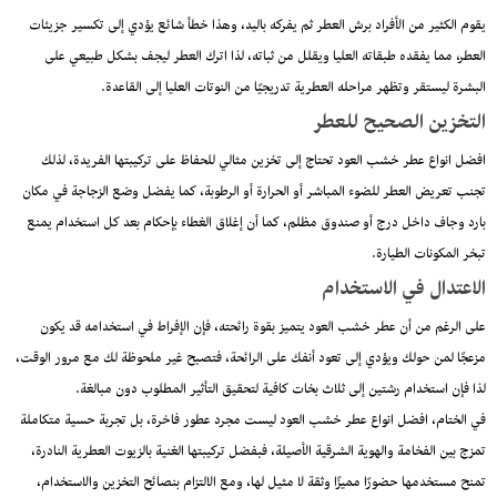
يقوم الكثير من الأفراد برش العطر ثم يفركه باليد، وهذا خطأ شائع يؤدي إلى تكسير جزيئات
العطر، مما يفقده طبقاته العليا ويقلل من ثباته، لذا اترك العطر ليجف بشكل طبيعي على
البشرة ليستقر وتظهر مراحله العطرية تدريجيًا من النوتات العليا إلى القاعدة.
التخزين الصحيح للعطر
افضل انواع عطر خشب العود تحتاج إلى تخزين مثالي للحفاظ على تركيبتها الفريدة، لذلك
تجنب تعريض العطر للضوء المباشر أو الحرارة أو الرطوبة، كما يفضل وضع الزجاجة في مكان
بارد وجاف داخل درج أو صندوق مظلم، كما أن إغلاق الغطاء بإحكام بعد كل استخدام يمنع
تبخر المكونات الطيارة.
الاعتدال في الاستخدام
على الرغم من أن عطر خشب العود يتميز بقوة رائحته، فإن الإفراط في استخدامه قد يكون
مزعجًا لمن حولك ويؤدي إلى تعود أنفك على الرائحة، فتصبح غير ملحوظة لك مع مرور الوقت،
لذا فإن استخدام رشتين إلى ثلاث بخات كافية لتحقيق التأثير المطلوب دون مبالغة.
في الختام، افضل انواع عطر خشب العود ليست مجرد عطور فاخرة، بل تجربة حسية متكاملة
تمزج بين الفخامة والهوية الشرقية الأصيلة، فبفضل تركيبتها الغنية بالزيوت العطرية النادرة،
تمنح مستخدمها حضورًا مميزًا وثقة لا مثيل لها، ومع الالتزام بنصائح التخزين والاستخدام،