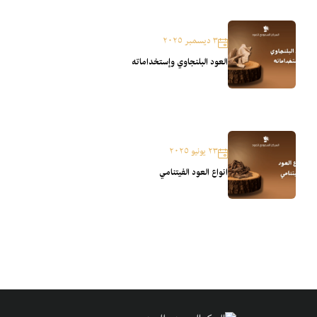
٣ ديسمبر ٢٠٢٥
العود البلنجاوي وإستخداماته
٢٣ يونيو ٢٠٢٥
انواع العود الفيتنامي