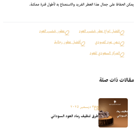
يمكن الحفاظ على جمال هذا العطر الفريد والاستمتاع به لأطول فترة ممكنة.
افضل انواع عطر خشب العود
عطور خشب العود
دهن عود كمبودي
أفضل عطور رجالية
المركز السعودي للعود
مقالات ذات صلة
٣ ديسمبر ٢٠٢٥
طرق تنظيف رماد العود السوداني