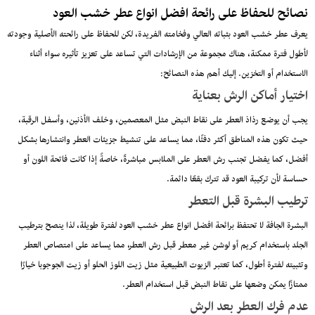
نصائح للحفاظ على رائحة افضل انواع عطر خشب العود
يعرف عطر خشب العود بثباته العالي وفخامته الفريدة، لكن للحفاظ على رائحته الأصلية وجودته
لأطول فترة ممكنة، هناك مجموعة من الإرشادات التي تساعد على تعزيز تأثيره سواء أثناء
الاستخدام أو التخزين. إليك أهم هذه النصائح:
اختيار أماكن الرش بعناية
يجب أن يوضع رذاذ العطر على نقاط النبض مثل المعصمين، وخلف الأذنين، وأسفل الرقبة،
حيث تكون هذه المناطق أكثر دفئًا، مما يساعد على تنشيط جزيئات العطر وانتشارها بشكل
أفضل، كما يفضل تجنب رش العطر على الملابس مباشرةً، خاصةً إذا كانت فاتحة اللون أو
حساسة لأن تركيبة العود قد تترك بقعًا دائمة.
ترطيب البشرة قبل التعطر
البشرة الجافة لا تحتفظ برائحة افضل انواع عطر خشب العود لفترة طويلة، لذا ينصح بترطيب
الجلد باستخدام كريم أو لوشن غير معطر قبل رش العطر، مما يساعد على امتصاص العطر
وتثبيته لفترة أطول، كما تعتبر الزيوت الطبيعية مثل زيت اللوز الحلو أو زيت الجوجوبا خيارًا
ممتازًا يمكن وضعها على نقاط النبض قبل استخدام العطر.
عدم فرك العطر بعد الرش