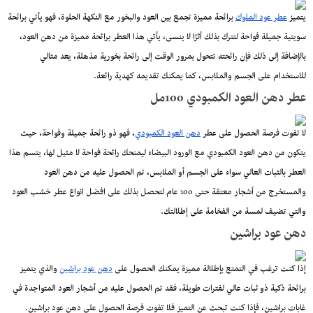
يتميز
عطر عود الملوك
برائحة مميزة تجمع بين العود والبخور مع النكهة الحلوة، فهو يأتي برائحة
سويتية جميلة فواحة لتترك بذلك أثرًا لا ينسى، يأتي هذا العطر برائحة مميزة من دهن العود،
بالإضافة إلى ذلك فإن رائحته تتحول بمرور الوقت إلى رائحة بخورية مذهلة، يعد مثالي
للاستخدام على الجسم والملابس، كما يمكنك تقديمه كهدية رائعة.
عطر دهن العود الكمبودي 100مل
لا تفوت فرصة الحصول على عطر
دهن العود الكمبودي
، فهو ذو رائحة جميلة وفواحة، حيث
يتكون من دهن العود الكمبودي مع الورود البيضاء ليمنحك رائحة فواحة لا مثيل لها، يتسم هذا
العطر بالثبات العالي سواء على الجسم أو الملابس، تم الحصول عليه من دهن العود
والمستخرج من أشجار معتقة حتى 100 عام لتحصل بذلك على افضل انواع عطر خشب العود
والتي تضيف لمسة من الفخامة على إطلالتك.
دهن عود براشين
إذا كنت ترغب في التمتع بإطلالة مميزة يمكنك الحصول على
دهن عود براشين
والذي يتميز
برائحة ذكية ذو ثبات عالي لفترات طويلة، فقد تم الحصول عليه من أشجار العود المتواجدة في
غابات براشين، فإذا كنت تبحث عن التميز فلا تفوت فرصة الحصول على دهن عود براشين.