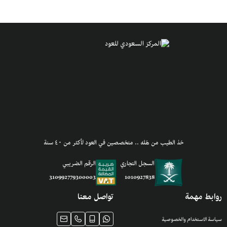
خذ الطيب من هَله .. متخصصين في العود لأكثر من ٤٠ سنة
السجل التجاري
الرقم الضريبي
1010927838
310992779300003
روابط مهمة
تواصل معنا
سياسة الاستخدام والخصوصية