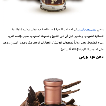
ينتمي
دهن عود براشين
إلى المصادر الفاخرة المستخلصة من غابات براشين التايلاندية
المحاذية لكمبوديا، ويشتهر كثيرًا في دول الخليج وخصوصًا السعودية بسبب رائحته القوية
وثباته الملحوظ. يعتبر مثالياً للتجمعات العائلية أو الفعاليات الاجتماعية، ويفضل كثيرون وضعه
على الملابس التقليدية لإطلالة أكثر تميزًا.
دهن عود بورمي