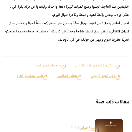
خفيفتين عند الحاجة. تجنبوا وضع كميات كبيرة دفعة واحدة، وابتعدوا عن فركه بقوة كي لا
تتأثر جودته وتظل رائحة العود واضحة وفاخرة طوال اليوم.
اختيار أماكن وضع دهن العود للرجال بدقة يضفي على حضوركم طابعاً أصيلاً ويعكس عمق
التراث الثقافي، ليبقى عبق العطر واضحاً وجذاباً في كل لقاء أو مناسبة اجتماعية، مما يمنحكم
تجربة عطرية تدوم وتبهر من حولكم في كل الأوقات.
أماكن وضع دهن العود للرجال
استخدام دهن العود
دهن العود الرجالي
تعطير الملابس
طرق استخدام العود
مقالات ذات صلة
٩ فبراير ٢٠٢٦