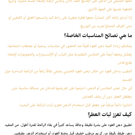
انقلوا المتبقي من الدهن على الإصبع خلف الأذن وجانبي الرقبة لإضفاء لمسة مميزة، وكرروا
الخطوة نفسها على الجهة الأخرى.
إذا أردتم رائحة أكثر انتشاراً، ضعوا قطرة صغيرة على راحة اليد وامسحوا العنق أو الكتفين أو
حتى أطراف الشماغ لمزيد من التوزيع.
ما هي نصائح المناسبات الخاصة؟
يمكنكم زيادة كمية دهن العود قليلاً عند الحضور في مناسبات رسمية أو تجمعات اجتماعية.
يفضّل وضعه أيضاً على الملابس التقليدية مثل الثياب أو الإكسسوارات والمجوهرات لإضفاء
طابع فاخر.
التطيب بدخان العود من خلال تبخير العود الخشبي يضفي غلافاً رائعاً من الرائحة الساحرة حول
الجسم.
في حال تبخير الملابس أو الدهن، احرصوا على تعريضها للدخان من مسافة مناسبة حتى
يتغلغل العطر دون أن يتلف القماش.
اختاروا دائماً مرطباً غير معطر قبل استخدام الدهن لتعزيز ثبات الرائحة على البشرة.
كيف تعزز ثبات العطر؟
تطبيق دهن العود على بشرة نظيفة وجافة يساعد كثيراً في بقاء الرائحة لفترة أطول. من المفيد
دهن طبقة رقيقة من كريم مرطب خفيف قبل وضع العود، أو استخدام الدهن بطبقتين