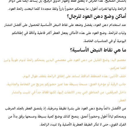
بالشكل الصحيح. هذا الحرص لا يتعلق فقط بإظهار الذوق الرفيع، بل يساعد أيضاً على دوام
الرائحة وثباتها لفترات أطول، ما يمنحكم حضوراً بارزاً وثقة متجددة كلما انبعثت رائحة العود.
أماكن وضع دهن العود للرجال؟
عند استخدام دهن العود، يفضل وضعه على نقاط النبض الأساسية للحصول على أفضل انتشار
وثبات للرائحة. وضع العود على هذه الأماكن يجعل العطر أكثر فاعلية وأناقة في إطلالتكم
اليومية أو في المناسبات الخاصة.
ما هي نقاط النبض الأساسية؟
معصم اليد: وضع القليل من دهن العود على معصمي اليدين يمنحكم رائحة تدوم طويلاً وتبرز
كلما تحركتم.
خلف الأذنين: هذه المنطقة الدافئة تساعد على إطلاق الرائحة بلطف طوال اليوم.
جانب الرقبة أو مؤخرة العنق: مسحة بسيطة هنا تميز حضوركم بمزيج من الفخامة والجاذبية.
داخل المرفقين: من المناطق التي يندر الالتفات إليها، لكنها فعّالة جداً في تثبيت وانتشار
العطر.
من الأفضل دائماً وضع دهن العود على بشرة نظيفة ومرطبة، إذ يلتصق العطر بالجلد المرطب
ويمنحكم ثباتاً أطول وحضوراً أعمق. ينصح كذلك بوضع كمية بسيطة ومسحها برفق بدلاً من
الفرك القوي، حتى لا تتأثر الطبقة العطرية الأصلية ولا تتبدد الرائحة.