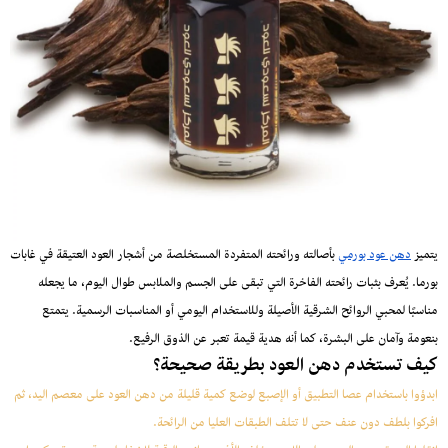
يتميز
دهن عود بورمي
بأصالته ورائحته المتفردة المستخلصة من أشجار العود العتيقة في غابات
بورما. يُعرف بثبات رائحته الفاخرة التي تبقى على الجسم والملابس طوال اليوم، ما يجعله
مناسبًا لمحبي الروائح الشرقية الأصيلة وللاستخدام اليومي أو المناسبات الرسمية. يتمتع
بنعومة وآمان على البشرة، كما أنه هدية قيمة تعبر عن الذوق الرفيع.
كيف تستخدم دهن العود بطريقة صحيحة؟
ابدؤوا باستخدام عصا التطبيق أو الإصبع لوضع كمية قليلة من دهن العود على معصم اليد، ثم
افركوا بلطف دون عنف حتى لا تتلف الطبقات العليا من الرائحة.