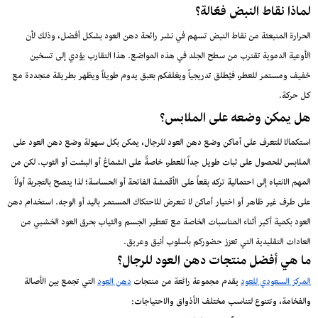
لماذا نقاط النبض فعّالة؟
الحرارة المنبعثة من نقاط النبض تسهم في نشر رائحة دهن العود بشكل أفضل، وذلك لأن
الأوعية الدموية تقترب من سطح الجلد في هذه المواضع. هذا التقارب يؤدي إلى تسخين
خفيف ومستمر للعطر، فيُطلق تدريجياً ويغلفكم بعبق يدوم طويلاً ويظهر بطريقة متجددة مع
كل حركة.
هل يمكن وضعه على الملابس؟
استكمالا للتعرف على أماكن وضع دهن العود للرجال، يمكن بكل سهولة وضع دهن العود على
الملابس للحصول على ثبات طويل جداً للعطر، خاصةً على الشماغ أو البشت أو الثوب. لكن من
المهم الانتباه إلى احتمالية تركه بقعاً على الأقمشة الفاتحة أو الحساسة؛ لذا ينصح بالتجربة أولاً
على طرف غير ظاهر أو اختيار أماكن لا تتعرض للاحتكاك المستمر باليد أو الوجه. استخدام دهن
العود بكمية أكبر أثناء المناسبات الخاصة مع تعطير الجسم والثياب بحرق العود الخشبي من
العادات التقليدية التي تعزز حضوركم بأسلوب أنيق وعريق.
ما هي أفضل منتجات دهن العود للرجال؟
المركز السعودي للعود
يقدم مجموعة رائعة من منتجات
دهن العود
التي تجمع بين الأصالة
والفخامة، وتتنوع لتناسب مختلف الأذواق والاحتياجات: