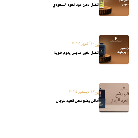
افضل دهن عود العود السعودي
٢٠ أكتوبر ٢٠٢٥
افضل بخور ملابس يدوم طويلا
٢٢ ديسمبر ٢٠٢٤
أماكن وضع دهن العود للرجال