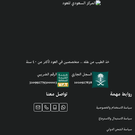
خذ الطيب من هَله .. متخصصين في العود لأكثر من ٤٠ سنة
السجل التجاري
الرقم الضريبي
1010927838
310992779300003
روابط مهمة
تواصل معنا
سياسة الاستخدام والخصوصية
سياسة الاستبدال والاسترجاع
سياسة الشحن الدولي