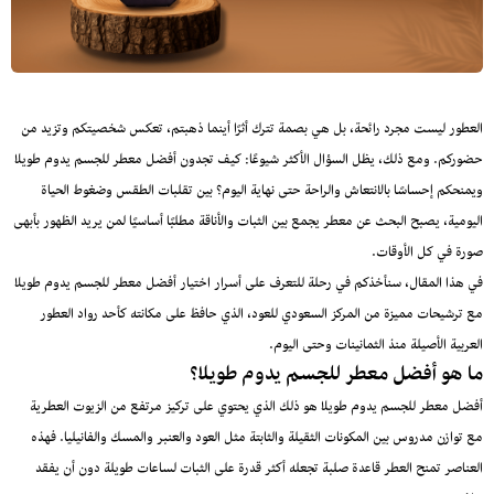
العطور ليست مجرد رائحة، بل هي بصمة تترك أثرًا أينما ذهبتم، تعكس شخصيتكم وتزيد من
حضوركم. ومع ذلك، يظل السؤال الأكثر شيوعًا: كيف تجدون أفضل معطر للجسم يدوم طويلا
ويمنحكم إحساسًا بالانتعاش والراحة حتى نهاية اليوم؟ بين تقلبات الطقس وضغوط الحياة
اليومية، يصبح البحث عن معطر يجمع بين الثبات والأناقة مطلبًا أساسيًا لمن يريد الظهور بأبهى
صورة في كل الأوقات.
في هذا المقال، سنأخذكم في رحلة للتعرف على أسرار اختيار أفضل معطر للجسم يدوم طويلا
مع ترشيحات مميزة من المركز السعودي للعود، الذي حافظ على مكانته كأحد رواد العطور
العربية الأصيلة منذ الثمانينات وحتى اليوم.
ما هو أفضل معطر للجسم يدوم طويلا؟
أفضل معطر للجسم يدوم طويلا هو ذلك الذي يحتوي على تركيز مرتفع من الزيوت العطرية
مع توازن مدروس بين المكونات الثقيلة والثابتة مثل العود والعنبر والمسك والفانيليا. فهذه
العناصر تمنح العطر قاعدة صلبة تجعله أكثر قدرة على الثبات لساعات طويلة دون أن يفقد