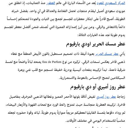
المركز السعودي للعود
يُعد من الأسماء البارزة في عالم
العطور
منذ الثمانينات، إذ انطلق من
موروث سعودي أصيل ليقدّم منتجات تحمل الفخامة والحداثة في آنٍ واحد. بفضل خبرته
الطويلة، أصبح قادراً على ابتكار معطرات للجسم تجمع بين الثبات والجودة لتمنحكم إحساساً
دائماً بالانتعاش والرقي. ومن بين أبرز إصداراته المميزة التي تُصنف ضمن أفضل معطر للجسم
يدوم طويلا نجد هذه الخيارات الثلاثة:
عطر مسك الحرير اودي بارفيوم
يأتي
عطر مسك الحرير
بعبوة أنيقة ذات تصميم مستطيل باللون الأبيض المطفأ مع غطاء
ذهبي فاخر يعكس نسمات الرقي. تركيزه من نوع Eau de Parfum يمنحه ثباتاً واضحاً مع لمسة
شرقية ناعمة. تبدأ تركيبته بنفحات أنيسية بودرية خفيفة تنسجم مع قلب غني بزهرة
السيكلامين لتمنح الإحساس بالنعومة والاستمرارية.
عطر روز أميري أو دي بارفيوم
زجاجة
عطر روز أميري
تفيض أناقة بلونها الأحمر المميز وغطائها الذهبي المزخرف بتفاصيل
فاخرة. تركيبته العطرية متجانسة حيث تمتزج رائحة الورد مع لمحات القهوة والأزهار البيضاء،
ثم يزداد دفؤها بلمسة الفانيليا لتعطيكم مزيجاً متوازناً يدوم طويلاً. ثباته وقوة حضوره تجعله
مناسباً للاستخدام اليومي في مختلف الأوقات.