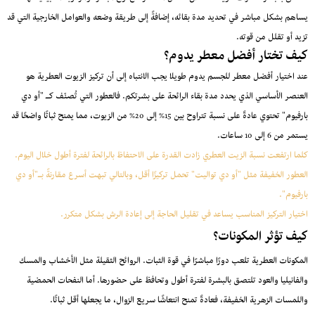
يساهم بشكل مباشر في تحديد مدة بقائه، إضافةً إلى طريقة وضعه والعوامل الخارجية التي قد
تزيد أو تقلل من قوته.
كيف تختار أفضل معطر يدوم؟
عند اختيار أفضل معطر للجسم يدوم طويلا يجب الانتباه إلى أن تركيز الزيوت العطرية هو
العنصر الأساسي الذي يحدد مدة بقاء الرائحة على بشرتكم. فالعطور التي تُصنّف كـ "أو دي
بارفيوم" تحتوي عادةً على نسبة تتراوح بين 15% إلى 20% من الزيوت، مما يمنح ثباتًا واضحًا قد
يستمر من 6 إلى 10 ساعات.
كلما ارتفعت نسبة الزيت العطري زادت القدرة على الاحتفاظ بالرائحة لفترة أطول خلال اليوم.
العطور الخفيفة مثل "أو دي تواليت" تحمل تركيزًا أقل، وبالتالي تبهت أسرع مقارنةً بـ"أو دي
بارفيوم".
اختيار التركيز المناسب يساعد في تقليل الحاجة إلى إعادة الرش بشكل متكرر.
كيف تؤثر المكونات؟
المكونات العطرية تلعب دورًا مباشرًا في قوة الثبات. الروائح الثقيلة مثل الأخشاب والمسك
والفانيليا والعود تلتصق بالبشرة لفترة أطول وتحافظ على حضورها. أما النفحات الحمضية
واللمسات الزهرية الخفيفة، فعادةً تمنح انتعاشًا سريع الزوال، ما يجعلها أقل ثباتًا.