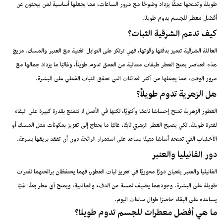
طويلة وتمنحها عمقًا يزداد وضوحًا مع مرور الساعات، مما يجعلها أساسية لمن يبحثون عن
أفضل معطر للجسم يدوم طويلا.
كيف تدعم الشرقية الثبات؟
العائلة الشرقية تتميز بدفئها وقوتها، فهي ترتكز على التوابل الغنية مع العنبر والمسك. مزيج
هذه العناصر يمنح العطر طبقات متتالية من العمق تدوم طويلاً، وغالبًا ما يزداد جمالها مع
مرور الوقت، مما يجعلها من أكثر العائلات التي تحقق الثبات الفعلي على البشرة.
هل الزهرية تدوم طويلاً؟
العطور الزهرية تمنح إحساسًا ناعمًا وأنثويًا، لكنها في الأصل لا تتمتع بقدرة كبيرة على البقاء
لفترة طويلة. لكي يصبح العطر الزهري ثابتًا، غالبًا ما يحتاج إلى تعزيز بمكونات مثل المسك أو
الأخشاب التي تمنحه أساسًا متينًا يساعد على استمرار الرائحة دون أن تفقد بريقها بسرعة.
دور الفانيليا والعنبر
الفانيليا والعنبر يلعبان دورًا محوريًا في تعزيز ثبات العطور، فهما يحتفظان برائحتهما لفترات
طويلة على البشرة. وجودهما يضيف لمسة من الدفء والجاذبية، ويمنح أي عطر بعدًا غنيًا
يساعده على البقاء حاضرًا طوال ساعات اليوم.
ما هي أفضل معطرات للجسم تدوم طويلا؟