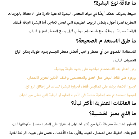
ما علاقة نوع البشرة؟
طبيعة بشرتكم تتحكم أيضًا في دوام المعطر. البشرة الدهنية قادرة على الاحتفاظ بالجزيئات
العطرية لفترة أطول، بفضل الزيوت الطبيعية التي تعمل كحاجز. أما البشرة الجافة فتفقد
الرائحة بسرعة، وهنا يُنصح باستخدام مرطب قبل وضع المعطر لتعزيز الثبات.
ما طرق الاستخدام الصحيحة؟
للاستفادة القصوى من أي معطر واختيار أفضل معطر للجسم يدوم طويلا، يمكن اتباع
الخطوات التالية:
رش العطر بعد الاستحمام مباشرة على بشرة نظيفة ورطبة.
وزعوه على نقاط النبض مثل العنق والمعصمين وخلف الأذنين لتعزيز الانتشار.
تجنبوا الاكتفاء برشه على الملابس فقط، فحرارة البشرة تساعد في إطلاق الروائح.
أعيدوا الاستخدام عند الحاجة خاصة في الأجواء الحارة أو الرطبة التي تقلل من الثبات.
ما العائلات العطرية الأكثر ثباتًا؟
ما الذي يميز الخشبية؟
العطور الخشبية معروفة بأنها من أكثر الخيارات استقرارًا على البشرة بفضل مكوناتها ذات
الجزيئات الثقيلة مثل الصندل، العود، والأرز. هذه الأخشاب تعمل على تثبيت الرائحة لفترة