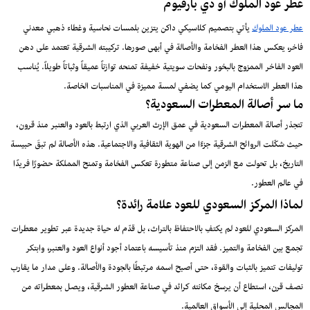
عطر عود الملوك أو دي بارفيوم
عطر عود الملوك
يأتي بتصميم كلاسيكي داكن يتزين بلمسات نحاسية وغطاء ذهبي معدني
فاخر، يعكس هذا العطر الفخامة والأصالة في أبهى صورها. تركيبته الشرقية تعتمد على دهن
العود الفاخر الممزوج بالبخور ونفحات سويتية خفيفة تمنحه توازناً عميقاً وثباتاً طويلاً. يُناسب
هذا العطر الاستخدام اليومي كما يضفي لمسة مميزة في المناسبات الخاصة.
ما سر أصالة المعطرات السعودية؟
تتجذر أصالة المعطرات السعودية في عمق الإرث العربي الذي ارتبط بالعود والعنبر منذ قرون،
حيث شكّلت الروائح الشرقية جزءًا من الهوية الثقافية والاجتماعية. هذه الأصالة لم تبقَ حبيسة
التاريخ، بل تحولت مع الزمن إلى صناعة متطورة تعكس الفخامة وتمنح المملكة حضورًا فريدًا
في عالم العطور.
لماذا المركز السعودي للعود علامة رائدة؟
المركز السعودي للعود لم يكتفِ بالاحتفاظ بالتراث، بل قدّم له حياة جديدة عبر تطوير معطرات
تجمع بين الفخامة والتميز. فقد التزم منذ تأسيسه باعتماد أجود أنواع العود والعنبر، وابتكر
توليفات تتميز بالثبات والقوة، حتى أصبح اسمه مرتبطًا بالجودة والأصالة. وعلى مدار ما يقارب
نصف قرن، استطاع أن يرسخ مكانته كرائد في صناعة العطور الشرقية، ويصل بمعطراته من
المجالس المحلية إلى الأسواق العالمية.