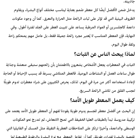
جاذبيته.
يدخل ضمن الأفضل أيضًا كل معطر صُمم بعناية ليناسب مختلف أنواع البشرة، ويقاوم
الظروف البيئية التي قد تؤثر على ثبات الرائحة مثل الحرارة والتعرق. كما أن وجود مكونات
داعمة كالجلسرين أو المواد المرطبة يساعد على تثبيت العطر على الجلد لفترة أطول. وفي
النهاية، فإن المعطر المناسب لا يُعتبر مجرد رائحة جميلة فقط، بل عامل مهم يمنحكم راحة
وثقة طوال اليوم.
لماذا يبحث الناس عن الثبات؟
الثبات في المعطرات يجعل الأشخاص يشعرون بالاطمئنان بأن رائحتهم ستبقى منعشة وجذابة
طوال ساعات العمل أو النشاطات اليومية. فالعطر المتلاشي بسرعة قد يسبب الإحباط أو الحاجة
لإعادة استخدامه أكثر من مرة في اليوم. لذلك، يحرص الكثيرون على شراء معطرات تدوم طويلًا
لتجنب القلق من تلاشي الرائحة السريع.
كيف يعمل المعطر طويل الأمد؟
إن البحث عن أفضل معطر للجسم يدوم طويلا يقودنا لفهم أن المعطر طويل الأمد يعتمد على
تركيبة مدروسة تبدأ بالطبقات العليا الخفيفة التي تمنح الانتعاش، ثم تتدرج نحو المكونات
الوسطى والداعمة، وأخيرًا ترتكز على الملاحظات العطرية الثقيلة مثل المسك أو الفانيليا التي
تلتصق بالبشرة لفترات طويلة. كما أن تفاعل المعطر مع نوع البشرة والرطوبة الطبيعية لها