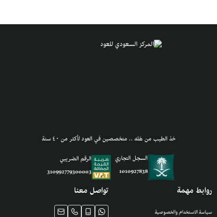
خذ الطيب من هَله .. متخصصين في العود لأكثر من ٤٠ سنة
السجل التجاري
الرقم الضريبي
1010927838
310992779300003
روابط مهمة
تواصل معنا
سياسة الاستخدام والخصوصية