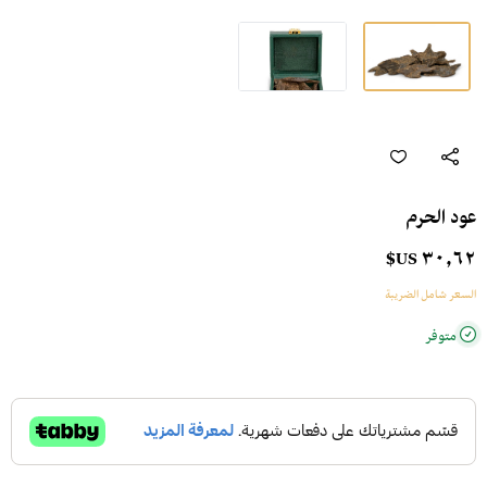
عود الحرم
٣٠٫٦٢ US$
السعر شامل الضريبة
متوفر