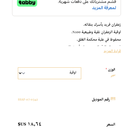
زعفران فريد يأسرك بنقائه.
اوقية الزعفران نقية وطبيعية 100%.
محفوظ في علبة محكمة الغلق.
ذو جودة عالية، لا يحتوي على أي شوائب.
قراءة المزيد
زعفران مستخرج بشكل يدوي.
يحتفظ بكل فوائده الطبيعية.
الوزن
*
ذو طعم طبيعي وأصلي.
اختر
متعدد الإستخدامات.
إذا كنت من محبي الزعفران الأصلي، جرب اوقية الزعفران.
وش رأيك تضيف شي يكمل التجربة؟ عندنا خيارات ما تفوتك
0342-SSAF-07
لبان عماني حوجري
.
رقم الموديل
المسك الابيض
١٨٫٦٤ US$
السعر