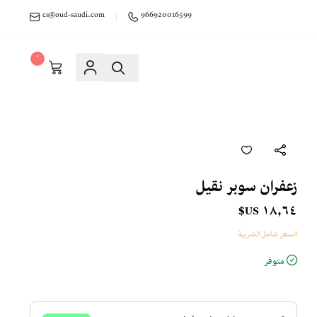
cs@oud-saudi.com
966920016599
٠
زعفران سوبر نقيل
١٨٫٦٤ US$
السعر شامل الضريبة
متوفر