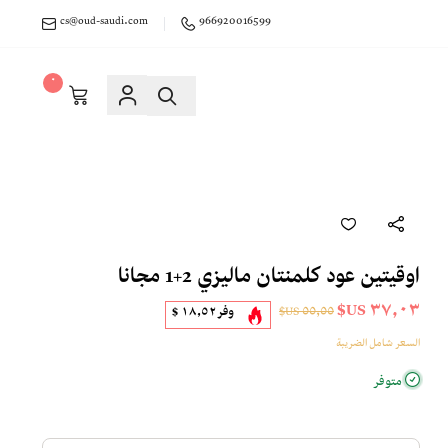
cs@oud-saudi.com
966920016599
٠
اوقيتين عود كلمنتان ماليزي 2+1 مجانا
٣٧٫٠٣ US$
٥٥٫٥٥ US$
وفر
١٨٫٥٢ $
السعر شامل الضريبة
متوفر